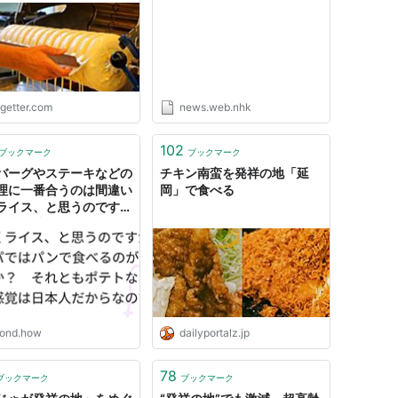
進化を遂げた“バウムク
ン”の話
ogetter.com
news.web.nhk
102
ブックマーク
ブックマーク
バーグやステーキなどの
チキン南蛮を発祥の地「延
理に一番合うのは間違い
岡」で食べる
ライス、と思うのです
発祥の地ヨーロッパでは
で食べるのが当たり前な
しょうか？ それともポ
などでしょうか？ この
は日本人だからなのでし
 | mond
ond.how
dailyportalz.jp
78
ブックマーク
ブックマーク