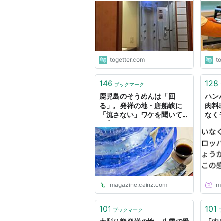
る
自の
ーヘ
togetter.com
t
146
128
ブックマーク
鹿児島のそうめんは「回
ハン
る」。発祥の地・唐船峡に
肉料
「流さない」ワケを聞いてみ
なく
た | となりのカインズさん
が、
パン
ので
テト
感覚
ょうか
magazine.cainz.com
m
101
101
ブックマーク