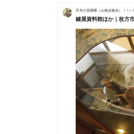
•
芥月の見聞庫（お散歩観光）
1ヶ
鍵屋資料館ほか｜枚方