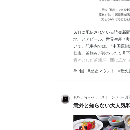
6/11に配信されている読売
地」とアピール、世界生産７
いて、記事内では、 ”中国屈
仁市。茶摘みが終わった５月
青々とした茶畑が一面に広が
たった真新しい看板。「抹茶
#
中国
#
歴史マウント
#
歴史
えられていた。””日本の文化
民一体で取り組んでいる。” 
•
真珠、時々パワーストーン
5ヶ月
意外と知らない大人気