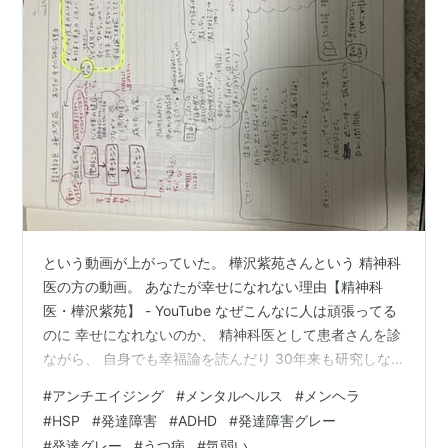
という動画が上がっていた。 樺沢紫苑さんという 精神科
医の方の動画。 あなたが幸せになれない理由【精神科
医・樺沢紫苑】 - YouTube なぜこんなに人は頑張ってる
のに 幸せになれないのか、 精神科医として患者さんを診
ながら、 自身でも幸福論を読んだり 30年来も研究しな
がら その答えが固まってきたそう。 きったないノートや
#
アンチエイジング
#
メンタルヘルス
#
メンヘラ
けど、 まとめるとこんな感じ。 (ノート術学びたい 笑) ※
#
HSP
#
発達障害
#
ADHD
#
発達障害グレー
右上の日付は間違ってます；すみません そして、具体的
#
発達グレー
#
うつ病
#
気弱い