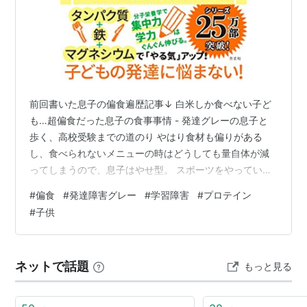
前回書いた息子の偏食遍歴記事↓ 白米しか食べない子ど
も…超偏食だった息子の食事事情 - 発達グレーの息子と
歩く、高校受験までの道のり やはり食材も偏りがある
し、食べられないメニューの時はどうしても量自体が減
ってしまうので、息子はやせ型。 スポーツをやっている
のでエネルギーが必要だし、体も強くないと相手に勝て
#
偏食
#
発達障害グレー
#
学習障害
#
プロテイン
ません。 そこで我が家ではプロテインを飲んでもらうこ
#
子供
とにしました。 小学生にプロテインを飲ませて大丈夫？
偏食の子にプロテイン｜最初の難関 プロテインが多く摂
れるスープ 我が家の朝食 プロテイン続けるとどうなる？
ネットで話題
もっと見る
小学生にプロテインを飲ませて大丈夫？ 藤川徳美先生の
本によると、大人も子供も同…