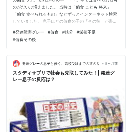
のがだいぶ増えました。 当時は「偏食 こども 将来」
「偏食 食べられるもの」などずっとインターネット検索
していました。 息子ほどの偏食の子の「その後」が書か
れた内容が当時はほぼなく、途方に暮れていました。 今
#
発達障害グレー
#
偏食
#
鉄分
#
栄養不足
私と同じようにお子さんの偏食で困っている方が、この
#
偏食その後
記事を読んで少しでも参考にしていただけたら嬉しく思
います。 （もちろん、個人差があることはご了承くださ
い） ① 偏食スタート ② 保育園で困った話 ③ 小学生の
今 ④ 親の気持ち ① 偏食スタート 0歳10か月頃・・・
•
発達グレーの息子と歩く、高校受験までの道のり
5ヶ月前
離乳食の進みも順調…
スタディサプリで社会も先取してみた！| 発達グ
レー息子の反応は？