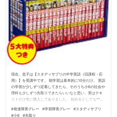
現在、息子は【スタディサプリの中学英語（旧課程・応
用）】を受講中です。 朝学習は基本的に10分だけ。 英語
の学習が少しずつ定着してきたら、そのうち小6の社会や
理科も少しずつ先取りできたらいいなと思い、実はテキ
ストだけ先に購入してありました。 始めるとしても**春
休みに入ってからかな？**と考えていたのですが…。 息
#
発達障害グレー
#
学習障害グレー
#
スタディサプリ
子本人が「やってみたい！」と言ったので、試しに社会
#
小6
#
先取り