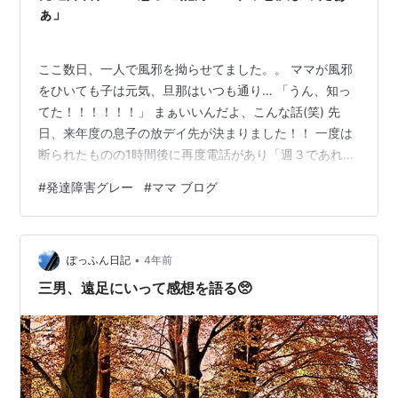
をするにも手につかず、心が浮上しないま…
ぁ」
ここ数日、一人で風邪を拗らせてました。。 ママが風邪
をひいても子は元気、旦那はいつも通り… 「うん、知っ
てた！！！！！！」 まぁいいんだよ、こんな話(笑) 先
日、来年度の息子の放デイ先が決まりました！！ 一度は
断られたものの1時間後に再度電話があり「週３であれ
ば…」って お言葉をいただいて食い気味で「お願いしま
#
発達障害グレー
#
ママ ブログ
す」と言いました(笑) そこの放デイの見学に行った後、
息子が毎日パンフレットをみて 「ここ小学生になったら
行きたい」と言っていたとこなので希望が叶ってよかっ
•
たです！！ 残りの週３は違う放デイに任せようと思いま
ぽっふん日記
4年前
す。放デイ併用するしかない… 今日、療育先から診断書
三男、遠足にいって感想を語る🥺
をもらったのですが「軽度知的…