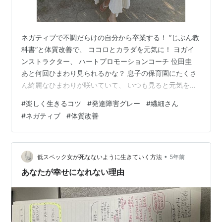
ネガティブで不調だらけの自分から卒業する！ ”じぶん教
科書”と体質改善で、 ココロとカラダを元気に！ ヨガイ
ンストラクター、 ハートプロモーションコーチ 位田圭
あと何回ひまわり見られるかな？ 息子の保育園にたくさ
ん綺麗なひまわりが咲いていて、 いつも見ると元気をも
らっています！ 皆さんは、何か毎日見ると元気が出るも
#
楽しく生きるコツ
#
発達障害グレー
#
繊細さん
のありますか？ さて、昨日の配信の続きですね。 私がた
#
ネガティブ
#
体質改善
った一つの出会いから、 「ネガティブで自信のなかった
私が３つのアイデア発見で人生一発逆転したお話」 をお
伝えいたします。 タイトルの３つのアイデアとは？ ①
朝の5分〜1時間の運動(ヨガ、ストレッチ、軽い筋トレ、
•
低スペック女が死なないように生きていく方法
5年前
朝散歩) ②朝と夜…
あなたが幸せになれない理由