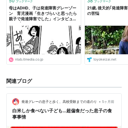
50
38
ブックマーク
ブックマーク
母はADHD、子は発達障害グレーゾー
21歳､後天的｢発達障
ン 育児漫画「生きづらいと思ったら
の苦悩
親子で発達障害でした」インタビュー
（1） | ねとらぼ
nlab.itmedia.co.jp
toyokeizai.net
関連ブログ
•
発達グレーの息子と歩く、高校受験までの道のり
5ヶ月前
白米しか食べない子ども…超偏食だった息子の食
事事情