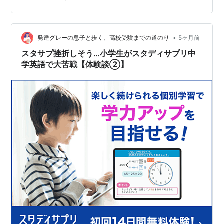
の授業を受けてみることにしました。 ※スタサプに取り
組んでいる記事はこちらから読めます↓ 発達グレーの息
子が英検5級を目指す ―スタサプ朝学習の効果は？ - 発
達グレーの息子と歩く、高校受験までの道のり 出だしは
•
発達グレーの息子と歩く、高校受験までの道のり
5ヶ月前
好調 日本の歴史まんが…
スタサプ挫折しそう…小学生がスタディサプリ中
学英語で大苦戦【体験談②】