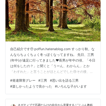
自己紹介です🥺 poffun.hatenablog.com すっかり秋。な
んならちょくちょく冬っぽくなってますね。 先日、三男
(年中)が遠足に行ってきました❤長男が年中の頃、「今日
は何をしたの？」と聞くと「うーん、わからん」とか
「わすれた」と言うことがほとんどでした😢その後、
WISC−Ⅳの検査を受け、「ワーキングメモリー」が一般
#
発達障害グレー
#
三男
#
思い出を語る三男
より低いことを知り「彼は３つ以上のことを覚えておく
#
楽しかったようで良かった
#
いろんな子がいます
ことはできません」と検査結果の説明で聞きました。 次
男は長男よりも「〇〇してきた」ということは多かった
ように思いますが、物凄く覚えているなという感じでも
ネガティブで不調だらけの自分から卒業する！”じぶん教科
なく、やっぱりその後のWISC−Ⅳで「ワーキングメモリ