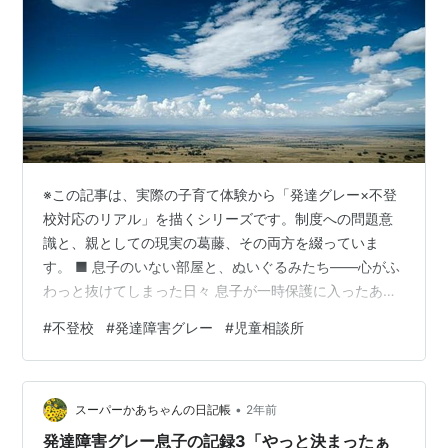
※この記事は、実際の子育て体験から「発達グレー×不登
校対応のリアル」を描くシリーズです。制度への問題意
識と、親としての現実の葛藤、その両方を綴っていま
す。 ■ 息子のいない部屋と、ぬいぐるみたち——心がふ
わっと抜けてしまった日々 息子が一時保護に入ったあ
と、私はほっとしたような、抜け殻になったような気持
#
不登校
#
発達障害グレー
#
児童相談所
ちでした。 「やりすぎたんじゃないか…」「息子の心は
大丈夫だろうか」「ご飯、ちゃんと食べてるかな」 考え
ても仕方ないと分かっていても、不安や罪悪感が頭から
•
離れませんでした。 最初の3日間は週末で、児童相談所
スーパーかあちゃんの日記帳
2年前
の担当の方と連絡が取れず、様子も分からないまま。 何
発達障害グレー息子の記録3「やっと決まったぁ