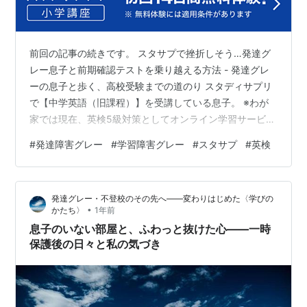
前回の記事の続きです。 スタサプで挫折しそう…発達グ
レー息子と前期確認テストを乗り越える方法 - 発達グレ
ーの息子と歩く、高校受験までの道のり スタディサプリ
で【中学英語（旧課程）】を受講している息子。 ※わが
家では現在、英検5級対策としてオンライン学習サービス
【スタディサプリ中学英語（旧課程・応用）】を使って
#
発達障害グレー
#
学習障害グレー
#
スタサプ
#
英検
います。 塾に通うよりも費用が安く、プロ講師の授業を
何度でも見られるので自宅学習にはとても助かっていま
す。 ▶ スタディサプリ公式サイトはこちら 第12講は
発達グレー・不登校のその先へ——変わりはじめた〈学びの
「前期確認テスト」で、講座前半の内容をまとめて確認
•
かたち〉
1年前
する回でした。 この講座では、 まずテキストの問題を自
息子のいない部屋と、ふわっと抜けた心——一時
分で解く その後に授業を聞い…
保護後の日々と私の気づき