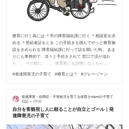
療育に行く為には ＊市の障害福祉課に行く ＊相談室を決
める ＊受給者証をとる この手続きを踏んでやっと療育施
設をきめられる 障害福祉課に行って話を聞いた時。 あま
りにも事務的で、淡々と手続きされて 窓口で涙が溢れ
た。。 その前に。。。 保育所にも説明しなくちゃ
m(__)m これが一番地獄だった。 だってね。今私は自分
#
発達障害児の子育て
#
療育とは？
#
グレーゾーン
を納得させるのも精一杯。 １００%受け入れてもない。
今までは病院から、相談員から。 聞く側だった。 とりあ
えず。。。 それだけ。 でもね。。 自分の息子が発達障
発達障害・自閉症・不登校児を育てる保育士mamiの子育て
害って口に出して誰かに伝えるってことがどんだけしん
•
日記
2年前
どくて、自分が認めた用な気がして、自分が許せなくな
自分を客観視し人に頼ることが自立とゴール｜発
るんだ。。 うまく言…
達障害児の子育て