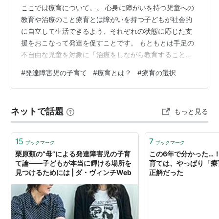
ここでは療育について。。 心身に障がいを持つ児童への
教育や治療のこと療育とは障がいを持つ子どもが社会的
に自立して生活できるよう、それぞれの状態に応じた支
援をおこなって発達を促すことです。 もともとは手足の
不自由な児童を対象に「治療をしながら教育すること」
を指していました。近年は身体障がい、知的障がい、精
#
発達障害児の子育て
#
療育とは？
#
療育の選択
神障がい（発達障がいを含む）のいずれかに該当する18
歳未満の子どもが支援の対象となっています。 🌸療育と
発達支援の違い障がい児をサポートする取り組みとして
ネットで話題
もっと見る
発達支援という言葉も多く使われます。 発達支援とは、
治療と教育を基礎とする療育の概念を発展・拡大させた
ものです。障がい児本人だけでなく、その家…
15
7
ブックマーク
ブックマーク
栗原類の“母”による発達障害児の子育
この6年で分かった…
て論――子どもが本当に輝ける場所を
育ては、やっぱり「療
見つけるためには | ダ・ヴィンチWeb
正解だった