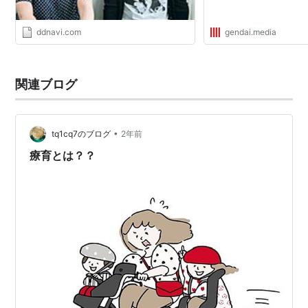
ddnavi.com
gendai.media
関連ブログ
•
tq1cq7のブログ
2年前
療育とは？？