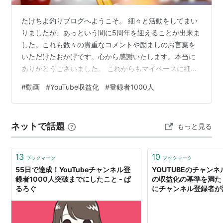
たけちよ釣りブログへようこそ。 細々と活動をしてまい
りましたが、あっという間に5周年を迎えることが出来ま
した。これも数々の貴重なコメントや励ましのお言葉を
いただけたおかげです。心から感謝いたします。本当に
ありがとうございました。 これからもマイペースに細々
とではありますがYouTube（Taketiyo釣りチャンネル）
#
動画
#
YouTube収益化
#
登録者1000人
とブログ共々、たまーに覗きに来てくださいね。これか
らもTaketiyo釣りブログをどうぞよろしくお願いしま
す。 Taketiyo釣りチャンネル収益化 今年のスケジュール
ネットで話題
もっと見る
〈まとめ〉 Taketiyo釣りチャンネル収益化 タイトルで
YouTube1000人達成記念なんて書いてしまいま…
13
10
ブックマーク
ブックマーク
55日で達成！YouTubeチャンネル登
YOUTUBEのチャンネ
録者1000人突破までにしたこと - ぱ
の収益化の基準を満た
るろぐ
にチャンネル登録者が
とかになってしまった
か？ ｜ 40歳までにF
テヤマブログセミリタ