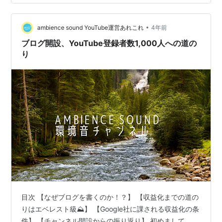
よねってことです。笑 感想 ためになる情報が多かった。
マーケター視点でチャンネル開設時点でのターゲット選
•
定やら、設定はこうしろとか、これはやっちゃだめなこ
ambience sound YouTube運営あれこれ
4年前
と。 主にYoutube内での評価が下がる…
ブログ開設、YouTube登録者数1,000人への道の
り
目次 【なぜブログを書くのか！？】 【収益化までの道の
りはエベレスト級⛰️】 【Google社に課される収益化の条
件】 【チャンネル開設からの振り返り】 初めまして、