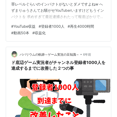
罪レベルぐらいのインパクトがないとダメですよねw へ
ずまりゅうさんてお騒がせYouTuberいますけどもうイン
パクトを 求めすぎて最近逮捕されたって報道ばかりです
もんね。 さて本題に入っていきます。 まずYouTube収益
#
YouTube収益
#
登録者1000人
#
再生4000時間
の条件 YouTubeパートナープログラムに加入し収益化設
#
動画50本
#
収益化
定をする まず収益化設定するのは条件があります。 1.チ
ャンネル登録者数が1,000人に到達、 2.過去1年間の視聴
時間が4,000時間に達すれば申請することができるよう
になります。 あと年齢制限なんです…
•
ババリウムの軌跡～ゲーム実況の豆知識～
6年前
ド底辺ゲーム実況者がチャンネル登録者1000人を
達成するまでに改善した２つの事