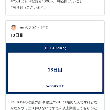
#
YouTube
#
登録者1000人
#
感謝したいこと
くお願いします。 今回の記事はスイスで暮らしている日
#
有り難うございます。
常を動画として投稿している僕がどのようにして1000人
という初心者の壁を突破したのか書きました。 ご参考に
なれば幸いです。 初投稿は2020年8月9日 最初半年は約
50人ほど 隠すのをやめてから伸び始めた 人気動画上位3
•
famriのブログ
6年前
本はス…
13日目
YouTubeの収益の条件 最近YouTube始めたんですけどな
かなかやっぱり伸びないですねw 炎上動画してももう犯