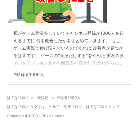
私がゲーム実況をしていてチャンネル登録が1000人を超
えるまでに 何を改善したかをまとめていきます。 もし、
ゲーム実況で伸び悩んでいるのであれば 改善点が見つか
るはずです。 ゲームの"実況だけする"をやめた 実況スタ
イルをテンション系から解説系へ変えた 誰かわからない
人のただのテンション高い実況は見てもらえない どんな
#
登録者1000人
ゲーム実況が求められているのか 最後にお願い ゲーム
の"実況だけする"をやめた チャンネル登録者さんが100
人に到達するまでは ゲームの実況のみを行っていまし
はてなブログ
>
未指定
>
登録者1000人
た。 （ゲーム実況動画・ゲーム実況LIVE配信） しかし、
はてなブログ タグとは
ヘルプ
開発ブログ
はてなブログトップ
月に5人～10人しか登録者さんは増えませんでした。 そ
こでゲーム…
Copyright (C) 2001-
2026
Hatena.