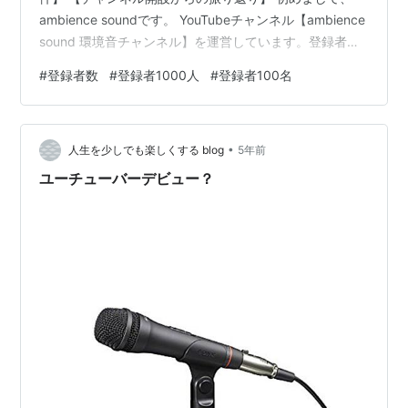
ambience soundです。 YouTubeチャンネル【ambience
sound 環境音チャンネル】を運営しています。登録者数
1,000人までの道のりで何が起こるかを書き残していきた
#
登録者数
#
登録者1000人
#
登録者100名
いです。 【なぜブログを書くのか！？】 自分たちのため
に、皆さんのために。 スタート地点が1,000人だと勝手
に思っているので、数年先の自分たちのために、同じ状
•
況で四苦八苦している皆さんためにです。 YouTubeだけ
人生を少しでも楽しくする blog
5年前
に関わらず、悩んだり分か…
ユーチューバーデビュー？