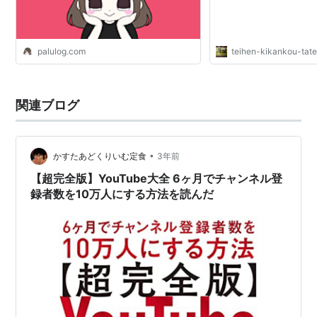
palulog.com
teihen-kikankou-ta
関連ブログ
•
かすたあどくりいむ定食
3年前
【超完全版】YouTube大全 6ヶ月でチャンネル登
録者数を10万人にする方法を読んだ