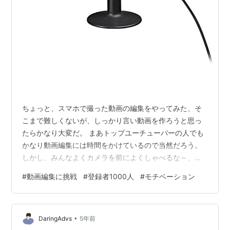
ちょっと、スマホで撮った動画の編集をやってみた、そ
こまで難しくないが、しっかり言い動画を作ろうと思っ
たらかなり大変だ。 まあトップユーチューバーの人でも
かなり動画編集には時間をかけているので当然だろう。
しかし、みんなよくカメラを前によくしゃべるな～、ち
ょっとやってみたけど声が出ない、、、自分のようにう
#
動画編集に挑戦
#
登録者1000人
#
モチベーション
つのある人とかも、かなりいるし、まあみんな最初はテ
レながらびくびくしながらやっていくんだろうけど感心
する。 ソニー エレクトレットコンデンサーマイクロホン
•
PC/ゲーム用 PCV80U ECM-PCV80U ソニー(SONY)
DaringAdvs
5年前