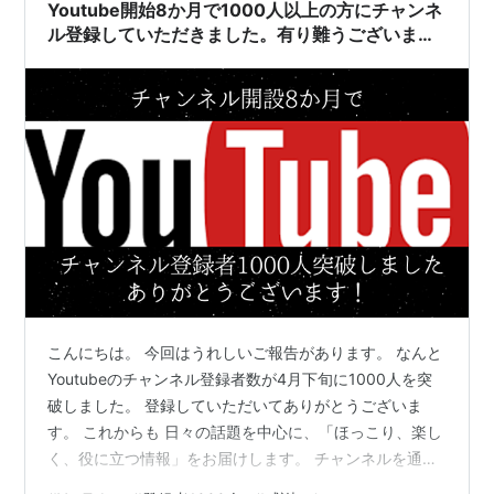
Amazon それとPS４、これがあれば、まあゲーム実況な
Youtube開始8か月で1000人以上の方にチャンネ
ど、PCも…
ル登録していただきました。有り難うございま
す。
こんにちは。 今回はうれしいご報告があります。 なんと
Youtubeのチャンネル登録者数が4月下旬に1000人を突
破しました。 登録していただいてありがとうございま
す。 これからも 日々の話題を中心に、「ほっこり、楽し
く、役に立つ情報」をお届けします。 チャンネルを通じ
て、世界を明るく、元気に、楽しくします！ 応援よろし