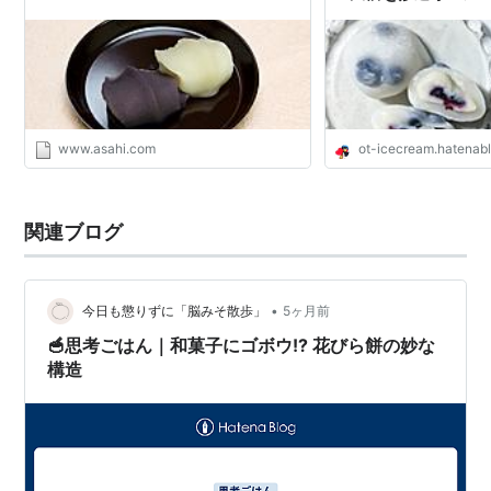
www.asahi.com
ot-icecream.hatenab
関連ブログ
•
今日も懲りずに「脳みそ散歩」
5ヶ月前
🥣思考ごはん｜和菓子にゴボウ!? 花びら餅の妙な
構造