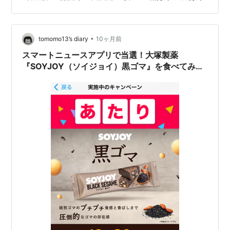
上げしているのだろうけど、最近の大幅な値上げが続く
中、なんだかとても安く感じました。 いつも、３つ買う
と、真ん中に白を入れて包んでくれます( ´艸｀)。 ゴール
•
ドスペシャル UCC リッチブレンド コーヒー(粉)
tomomo13’s diary
10ヶ月前
1000g【挽き豆】【焙煎】 ゴールドスペシャル Amazon
スマートニュースアプリで当選！大塚製薬
rakuten:f…
『SOYJOY（ソイジョイ）黒ゴマ』を食べてみ
た！