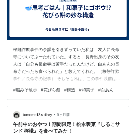
桜餅詐欺事件の余韻を引きずっていた私は、友人に長命
寺についてぶーたれていた。すると、長野出身のその友
人は「自分も長命寺は苦手だったんだけど、白あんの長
命寺だったら食べられた」と教えてくれた。（桜餅詐欺
事件／長命寺の記事） そもそも私は、この事件以前は長
命寺を食べたことが一度しかない。白あんの長命寺があ
#
脳みそ散歩
#
花びら餅
#
構造
#
和菓子
#
白あん
ろうものとは思いもしなかった。 小豆あんと白あんでは
大きく違う。小豆あんは豆の個性が強く、風味が濃い。
同時に、豆皮由来のニュアンスと重さがある。いわば、
•
厚みと影のある存在だ。 一方、白あんは、ニュートラル
tomomo13’s diary
9ヶ月前
で香りも軽い。豆皮の渋みもなくて、透明感寄りの明る
午前中のおやつ！期間限定！松永製菓『しるこサ
い甘さだ。そう考えてみれば、重量級の甘さが好…
ンド 檸檬』を食べてみた！