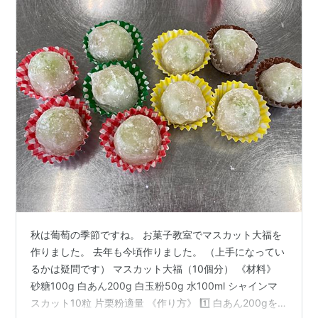
秋は葡萄の季節ですね。 お菓子教室でマスカット大福を
作りました。 去年も今頃作りました。 （上手になってい
るかは疑問です） マスカット大福（10個分） 《材料》
砂糖100g 白あん200g 白玉粉50g 水100ml シャインマ
スカット10粒 片栗粉適量 《作り方》 1️⃣ 白あん200gを