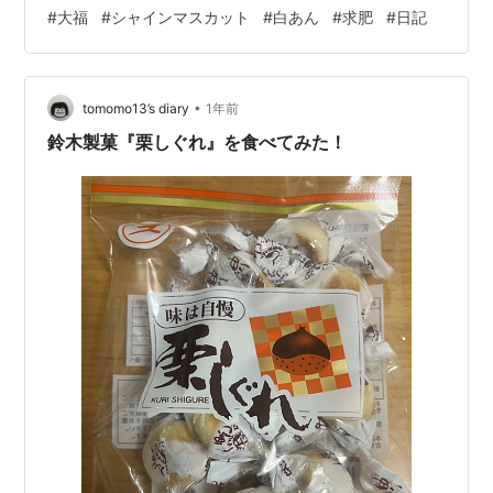
10等分して丸めてあん玉を作る。 2️⃣ マスカットは皮付き
#
大福
#
シャインマスカット
#
白あん
#
求肥
#
日記
のまま水洗いし、水気を拭き取る。 （綺麗な緑色の瑞々
しいシャインマスカット！） 3️⃣ ヘタの部分を下にして、
マスカットをあん玉で包む。 4️⃣ 耐熱ボウルに白玉粉を入
•
れ、水を半量（50ml）加えてダマにならないようにしっ
tomomo13’s diary
1年前
かりと混ぜる。残りの水と…
鈴木製菓『栗しぐれ』を食べてみた！