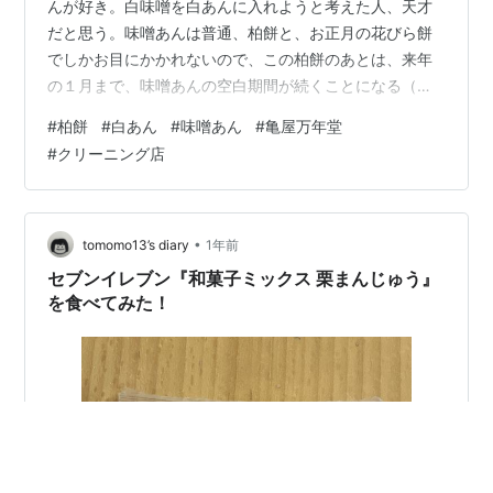
んが好き。白味噌を白あんに入れようと考えた人、天才
だと思う。味噌あんは普通、柏餅と、お正月の花びら餅
でしかお目にかかれないので、この柏餅のあとは、来年
の１月まで、味噌あんの空白期間が続くことになる（た
ぶん）。 さてと、亀屋万年堂のレシートって、やたらと
#
柏餅
#
白あん
#
味噌あん
#
亀屋万年堂
デカいのだ。幅8cmもある。 で、亀屋のあとに、クリー
#
クリーニング店
ニング屋に冬物を取りに行った。カウンターで「はい」
とクリーニング控えを出したら、亀屋のレシートだっ
た。 あわわ。
•
tomomo13’s diary
1年前
セブンイレブン『和菓子ミックス 栗まんじゅう』
を食べてみた！