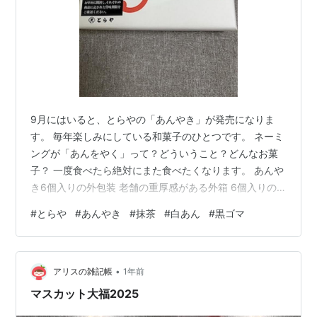
9月にはいると、とらやの「あんやき」が発売になりま
す。 毎年楽しみにしている和菓子のひとつです。 ネーミ
ングが「あんをやく」って？どういうこと？どんなお菓
子？ 一度食べたら絶対にまた食べたくなります。 あんや
き6個入りの外包装 老舗の重厚感がある外箱 6個入りの
中身：白あん、抹茶、黒ゴマが2個ずつ あんやき：抹茶
#
とらや
#
あんやき
#
抹茶
#
白あん
#
黒ゴマ
原材料：砂糖、豆類、卵黄、還元麦芽糖水あめ、抹茶、
卵黄油 あんやき：抹茶 断面 どんな味を想像しますか？
食感はふっくらしていてケーキのように柔らかいです。
•
味は抹茶の風味が強く、白小豆との相性がいいと思いま
アリスの雑記帳
1年前
す。餡の感じもありつつ抹茶がすごいです。 小麦粉や米
マスカット大福2025
粉などの粉類は不使用のグ…