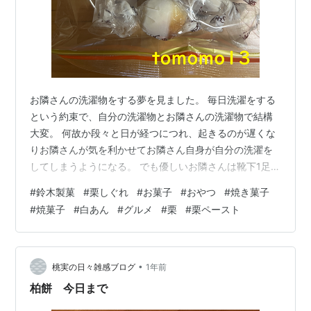
お隣さんの洗濯物をする夢を見ました。 毎日洗濯をする
という約束で、自分の洗濯物とお隣さんの洗濯物で結構
大変。 何故か段々と日が経つにつれ、起きるのが遅くな
りお隣さんが気を利かせてお隣さん自身が自分の洗濯を
してしまうようになる。 でも優しいお隣さんは靴下1足だ
け残して【洗濯してね】と優しい心遣いがあり、靴下1足
#
鈴木製菓
#
栗しぐれ
#
お菓子
#
おやつ
#
焼き菓子
だけ毎日洗うのが日課となってしまう。 実際、こういう
#
焼菓子
#
白あん
#
グルメ
#
栗
#
栗ペースト
お隣さんの付き合いは無理です。 昨日のおやつ 鈴木製菓
『栗しぐれ』です。 おばあちゃんのお家に常に常備して
ありそうなお菓子。 不思議なんだけど、おばあちゃんが
好むものって渋いんだよね。 子供のころは絶対に買わな
•
桃実の日々雑感ブログ
1年前
いやつ。 おばあちゃんの家で…
柏餅 今日まで