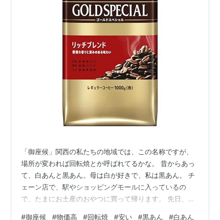
「御座候」関西の私たちの地域では、この名称ですが、
場所が変われば回転焼とか呼ばれてるかな。 昔からあっ
て、白あんと黒あん。母は白が好きで、私は黒あん。 チ
ェーン店で、駅やショッピングモールに入っているの
で、たまにお土産のおやつに買って帰ります。 先日、久
しぶりに買ってみたら、１つ１１０円でした。たぶん値
#
御座候
#
物価高
#
回転焼
#
安い
#
黒あん
#
白あん