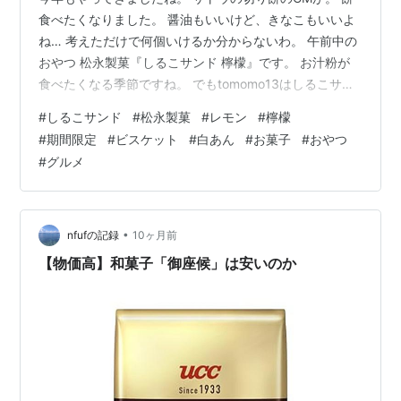
食べたくなりました。 醤油もいいけど、きなこもいいよ
ね… 考えただけで何個いけるか分からないわ。 午前中の
おやつ 松永製菓『しるこサンド 檸檬』です。 お汁粉が
食べたくなる季節ですね。 でもtomomo13はしるこサン
ドを食べます。笑 格安で売られていたので、もしかした
#
しるこサンド
#
松永製菓
#
レモン
#
檸檬
らこの味はもう出会うことがないかもしれない。 レモン
#
期間限定
#
ビスケット
#
白あん
#
お菓子
#
おやつ
は夏って感じだもんね。 リンク 『しるこサンド 檸檬』
#
グルメ
は期間限定のさっぱりとした味、あんこ×瀬戸内レモンの
果汁のしるこサンドです。 税込み63円。 裏面。 製造者
は松永製菓。 原材料は小麦粉、砂糖、植物油、ショート
ニング、粉…
•
nfufの記録
10ヶ月前
【物価高】和菓子「御座候」は安いのか