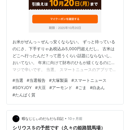
お米がぜんっ～ぜんっ安くならない。 ずっと待っている
のにさ、下手すりゃあ税込み5,000円超えだし。 古米は
どこへ行ったんだ？って思うくらい話題にならないし、
おいてない。 年末に向けて財布のひもが緩くなるのに…
マジで辛いです。 当選。 スマートニュースのアプリで10
月13日まで抽選で108,000名様に無料で当たるキャンペ
#
当選
#
当選報告
#
大塚製薬
#
スマートニュース
ーンをやっています。 味は【SOYJOY（ソイジョイ）黒
#
SOYJOY
#
大豆
#
アーモンド
#
ごま
#
白あん
ゴマ】のみ。 引換期間は2025年10月20までで、商品の
#
たんぱく質
受け取りのコンビニはセブンイレブン、ファミリーマー
ト、ローソンなどが選べます。 当選品 大塚製薬
『SOYJOY（ソイジョイ）黒ゴマ』です。 今回はこれを
朝食に。…
•
暇なじじぃのだらだら日記
10ヶ月前
シリウスＳの予想です（久々の姫路競馬場）