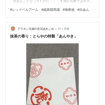
「白あん」になってたのに・・・ ※ 我が兵庫では今川焼
き・大判焼き・回転焼きを「御座候」と呼ぶ人が多いで
#
レッドベルアーム
#
姫路競馬場
#
御座候
#
白あん
す久々の姫路競馬場・・・う～んローカル姫路競馬
場・・・白い馬場で眩しかった そして、私の愛馬（レッ
ドベルアーム）は阪神８Rで走ります 応援馬券をかって
•
まいりましたレッドベルアーム応援馬券 っで、シリウス
アラカン主婦の生活あれこれ
10ヶ月前
Ｓの予想です ～～～～～～～～～～～～～～～～～～～
抹茶の香り：とらやの特製「あんやき」
～～～～～～～～～～～～～～～…