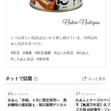
いつも珍しい缶詰はないかと探し続けている。今回は白
あん缶詰を見つけた。
#
防災
#
備蓄
#
防災備蓄
#
はにわ防災
#
白あん
#
しろあん缶詰
#
保存食
ネットで話題
もっと見る
84
37
ブックマーク
ブックマーク
白あん「赤福」４月に限定発売へ 黒
白あんとチーズのマリ
砂糖味の復刻版も：朝日新聞デジタル
手【亀屋万年堂】生ブ
ズ大福 @妙蓮寺 - 