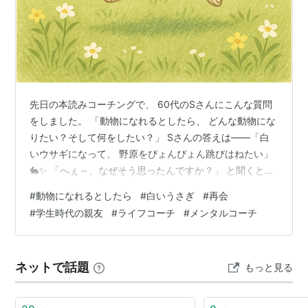
先日の本読みコーチングで、 60代のSさんにこんな質問
をしました。 「動物になれるとしたら、 どんな動物にな
りたい？そして何をしたい？」 Sさんの答えは――「白
いウサギになって、 野原をぴょんぴょん跳びはねたい」
🐇✨ 「へぇ～、なぜそう思ったんですか？」 と聞くと、
「心もまっさらにして、 自由にあっちこっち行きたいと
#
動物になれるとしたら
#
白いうさぎ
#
再会
思ったんです」 白いうさぎ さらに掘り下げていくと、 S
#
学生時代の親友
#
ライフコーチ
#
メンタルコーチ
さんが現実の世界でやりたいことが見えてきました。 そ
れは…「昔の友達に会いに行きたい」。 実はSさん、20
代から50代まで、 親の借金返済と介護で、自分のことは
ネットで話題
もっと見る
ずっと後回し。 親を見送り、50代でご主人と出会い、 2
人でお店を…