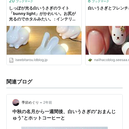
20
8
ブックマーク
ブックマーク
しっぽが光る白いうさぎのライト
白いうさぎとフレンチ
「bunny light」がかわいい。お尻が
光るのでホタルみたい。 : インテリア
雑貨の伊勢海老太郎ブログ
iseebitarou.ldblog.jp
nailhacoblog.seesaa.
関連ブログ
•
季節めぐり
2年前
中秋の名月から一週間後、白いうさぎの“おまんじ
ゅう”とホットコーヒーと