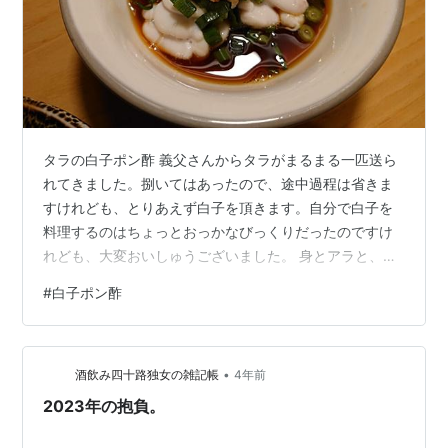
タラの白子ポン酢 義父さんからタラがまるまる一匹送ら
れてきました。捌いてはあったので、途中過程は省きま
すけれども、とりあえず白子を頂きます。自分で白子を
料理するのはちょっとおっかなびっくりだったのですけ
れども、大変おいしゅうございました。 身とアラと、残
りの白子はお鍋にしたりして頂きました。夫婦二人で食
#
白子ポン酢
べきれない内臓部分は釣りの餌としたいと思います。
【3本（個）セット】旭食品 旭ポンズ 360ml.e ギフト対
応 不可 商品です 旭食品 Amazon 関連記事
•
酒飲み四十路独女の雑記帳
4年前
2023年の抱負。