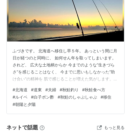
ふづきです。 北海道へ移住し早５年。 あっという間に月
日が経つのと同時に、 如何せん年を取ってしまいます。
されど、 広大な土地柄からか 今までのような“生きづら
さ”を感じることはなく、 今までに思いもしなかった”助
け合い“の精神を 肌で感じることが増えた気がします。経
済面では多少不憫に思う場面があるのは、 都市部との格
#
北海道
#
道東
#
夫婦
#
秋鮭釣り
#
秋鮭食べ方
差がやはり根強くあるからなのかなと思います。だから
#
ルイベ
#
白子ポン酢
#
秋鮭のしゃぶしゃぶ
#
移住
こそ、 “人と人との関わり”が大事になってくるのでしょ
#
朝陽と夕陽
う。 さて、 本題ですが。やってみたいことを実際にやっ
て 自分が後悔しない生き方を選択したい。 このブログを
始めたきっかけもその１つ。嫁のさつきに背中を押され
ネットで話題
もっと見る
て 開けた新たな日…