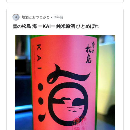
の長文がありました。 ほうれん草の旬は冬だけど、ほと
んど知られていない。 なぜなら年中売っているか
•
ら・・・ でも旬の時期は、安くて品質の良いものが並ぶ
地酒とおつまみと
3年前
よ、みたいな。 てことで、このほうれん草、148円でシ
雪の松島 海 ーKAIー 純米原酒 ひとめぼれ
ャッキリ美味…