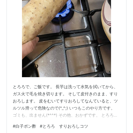
とろろで、ご飯です。 長芋は洗って水気を拭いてから、
ガス火で毛を焼き切ります。 そして皮付きのまま、すり
おろします。 皮をむいてすりおろしてなんていると、ツ
ルツル滑って危険なので(^_^;) いつもこのやり方です。
ゴミも、出ません(*^^*) その他、おかずです。 とろろご
飯 白子ポン酢と紅葉おろしもどき 湯豆腐と白菜 ほうれ
#
白子ポン酢
#
とろろ すりおろしコツ
ん草おひたし ・・・ 子どもの英語の問題に、旬について