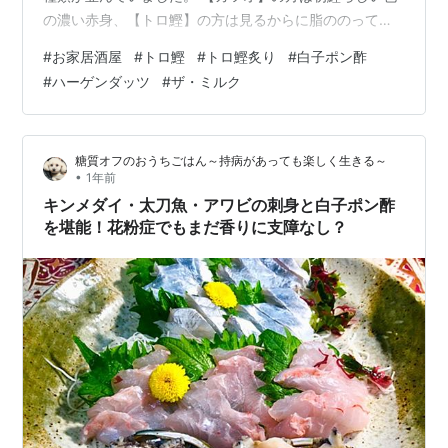
の濃い赤身、【トロ鰹】の方は見るからに脂ののってい
る艶感があり、今日はこちらを購入することにしました
#
お家居酒屋
#
トロ鰹
#
トロ鰹炙り
#
白子ポン酢
が、【トロ鰹】（戻り鰹）は秋が旬じゃなかったか？と
#
ハーゲンダッツ
#
ザ・ミルク
思い、冷凍技術も良くなっているとも聞くし、冷凍の物
か？ 又は昨今の海水温の変化で水揚げされる魚種や地域
が変わっている影響で、時期を間違えて戻って来ちゃっ
糖質オフのおうちごはん～持病があっても楽しく生きる～
たのか？などと考えてはみたものの、見た目の脂ののり
•
1年前
具合に結局【トロ鰹】を選択しましたｗ 【トロ鰹…
キンメダイ・太刀魚・アワビの刺身と白子ポン酢
を堪能！花粉症でもまだ香りに支障なし？