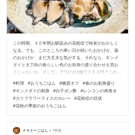
この時期、３０年間お馴染みの花粉症で味覚がおかしく
なる。でも、このところの寒い日が続いたおかげか、薬
のおかげか、まだ大丈夫な気がする。それなら、キンメ
ダイと太刀魚の春らしい色のお刺身の盛り合わせを買お
うじゃないか。そして、アワビが3個で７００円？この値
段はなかなか無い。うん！生きてるよ。これはお刺身大
#
料理
#
おうちごはん
#
糖質オフ
#
春のお刺身盛り
会だね。ついでにタラの白子もいっちゃう？あらら、じ
#
キンメダイの刺身
#
白子ポン酢
#
レンコンの肉巻き
ゃあ日本酒で。 お刺身と白子ポン酢と肉巻きレンコンの
#
カリフラワーライスのカレー
#
花粉症の症状
夕食 もくじ 夕食 キンメダイと太刀魚とアワビの刺身盛
#
花粉の季節のおうちごはん
り アワビのバター醤油焼き 白子ポン酢 肉巻きレンコン
昼食 カリフラワーライスのカレー ひとこと 花粉症と料
理 夕食 キンメダイと太刀魚とア…
•
チキナーごはん
1年前