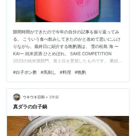
隙間時間ができたので今年の自分の記事を振り返ってみ
る。 こういう食べ飲みしてきたのかと改めて思いにふけ
りながら、最終日に紹介する晩酌酒は、 雪の松島 海 ー
KAIー 純米原酒 ひとめぼれ。 SAKE COMPETITION
2023の純米酒部門、第１位を受賞したものです。 番組で
それを知り、たしかやまやにいつも雪の松島シリーズあ
#
白子ポン酢
#
馬刺し
#
料理
#
晩酌
ったな？と見に行ったところ置いてあり即購入。 思い返
すと過去にも大和蔵酒造のは飲んでいました↓
aramasachan.hateblo.jp 今回は 微発砲、甘い苺のような
•
香りと味わい、キレのある余韻。 常温で店頭にあり家で
ウキウキ日和
3年前
冷やして飲んだが搾りたてのような錯覚に、さらに…
真ダラの白子鍋