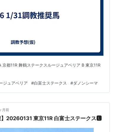
A 京都11R 舞鶴ステークスルージュアベリア B 東京11R
マ
ージュアベリア
#
白富士ステークス
#
ダノンシーマ
ヶ月前
0260131 東京11R 白富士ステークス🅻