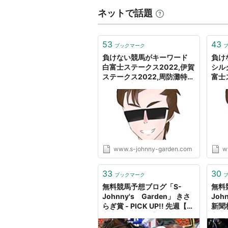
ネットで話題
53
43
ブックマーク
負けない競馬がキーワード
負け
白富士ステークス2022,伊賀
シル
ステークス2022,周防灘特別
富士ス
2022,予想 - S-Johnny's
Joh
Garden
www.s-johnny-garden.com
w
33
30
ブックマーク
無料競馬予想ブログ「S-
無料
Johnny's Garden」 きさ
Joh
らぎ賞 - PICK UP!! 先週【白
新聞杯
富士ステークス】馬連 4.5倍
富士
【根岸ステークス】馬連
【根