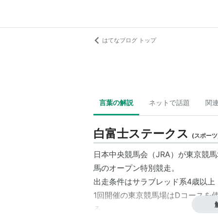
はてなブログ トップ
言葉の解説
ネットで話題
関
白富士ステークス
(
スポーツ
日本中央競馬会（JRA）が東京競馬
馬のオープン特別競走。
出走条件はサラブレッド系4歳以上
1回開催の東京競馬場はDコースを
る。