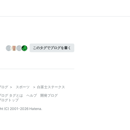
このタグでブログを書く
ブログ
>
スポーツ
>
白富士ステークス
ブログ タグとは
ヘルプ
開発ブログ
ブログトップ
ht (C) 2001-
2026
Hatena.