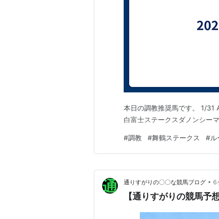
本日の調教推奨馬です。 1/31 
白富士ステークスダノンシー
#
調教
#
舞鶴ステークス
#
ル
•
通りすがりの〇〇な競馬ブログ
6
【通りすがりの競馬予想】2