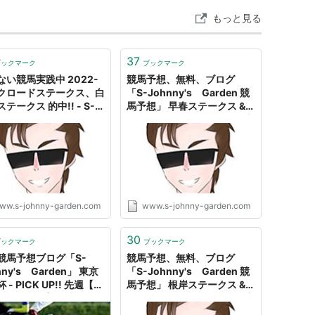
もっと見る
37
ブックマーク
ブックマーク
ない競馬実践中 2022-
競馬予想、無料、ブログ
クロードステークス、白
「S-Johnny's Garden 競
テークス 的中!! - S-
馬予想」 早春ステークス &
nny's Garden
アルデバランステークス、玄
海特別 予想 先週【白富士ス
テークス】馬連 4.5倍【根岸
ステークス】馬連 53.7倍
【シルクロードステークス】
馬連 23.2倍、3連複 40.8倍
的中!! - S-Johnny's
ww.s-johnny-garden.com
www.s-johnny-garden.com
Garden
30
ブックマーク
ブックマーク
競馬予想ブログ「S-
競馬予想、無料、ブログ
nny's Garden」 東京
「S-Johnny's Garden 競
 - PICK UP!! 先週【白
馬予想」 根岸ステークス &
ステークス】馬連 4.5倍
シルクロードステークス、巌
岸ステークス】馬連
流島ステークス 予想 本日