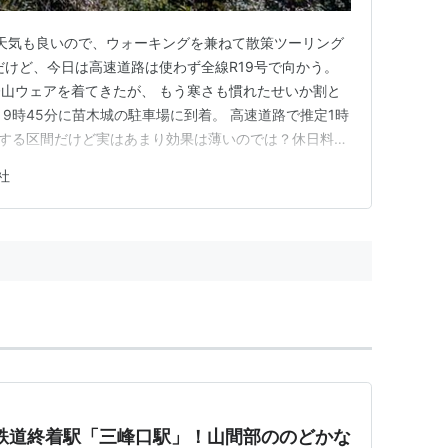
 天気も良いので、ウォーキングを兼ねて散策ツーリング
だけど、今日は高速道路は使わず全線R19号で向かう。
山ウェアを着てきたが、 もう寒さも慣れたせいか割と
、9時45分に苗木城の駐車場に到着。 高速道路で推定1時
多用する区間だけど実はあまり効果は薄いのでは？休日料金
黄色コーンの所がバイク用とあるが、サイドスタンドの辺り
社
ばぬ先のチェーンスパイクを積んであるので、 多少の凍
…
秩父鉄道終着駅「三峰口駅」！山間部ののどかな