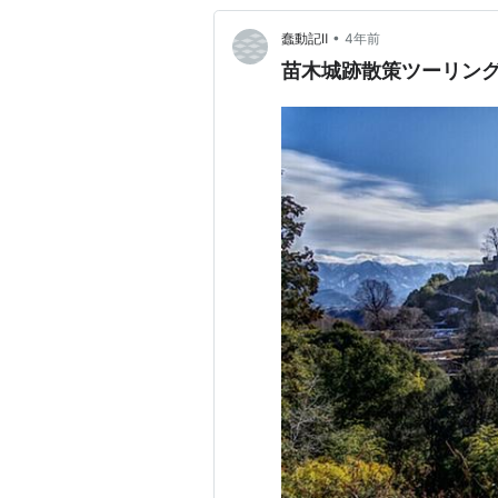
•
蠢動記Ⅱ
4年前
苗木城跡散策ツーリン