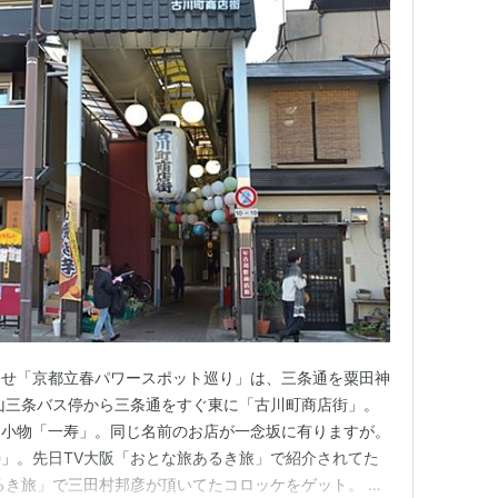
ませ「京都立春パワースポット巡り」は、三条通を粟田神
山三条バス停から三条通をすぐ東に「古川町商店街」。
和小物「一寿」。同じ名前のお店が一念坂に有りますが。
」。先日TV大阪「おとな旅あるき旅」で紹介されてた
るき旅」で三田村邦彦が頂いてたコロッケをゲット。 ゲ