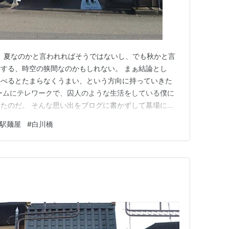
は、夏なのかと言われればそうではないし、でも秋かと言
する、時空の狭間なのかもしれない。 まぁ結論とし
食べるとたまらなくうまい、という方向に持っていきた
ームにテレワークで、囚人のような生活をしている僕に
たのだ。 そんな思い出をブログに書かずして墓場に行
鉄道駅 SL転車台公園 駅の立ち食い蕎麦屋 束の間のバ
駅麺屋
#
白川橋
玉県最西端の鉄道駅 予想最高気温は28℃。 車中泊明け
の8時に迫る現時…