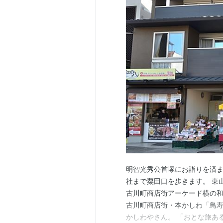
明智光秀公首塚にお詣りを済
社まで粟田口を歩きます。 東
古川町商店街アーケード横の
古川町商店街・本かしわ「鳥寿
かしわやさん。 「おとな旅あ