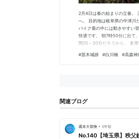
2月4日は春の始まりの立春。
へ。 目的地は岐阜県の中津川
バイク着の中には動きやすい登
快適です。 朝7時50分に出て
間20～30分だろうから、 
でも￥1,290も掛かるし。 
#
苗木城跡
#
白川橋
#
高森神
は凍っていた。 まあ今日は転
結地帯でもバイクを起こせるは
関連ブログ
•
週末大冒険
5年前
No.140【埼玉県】