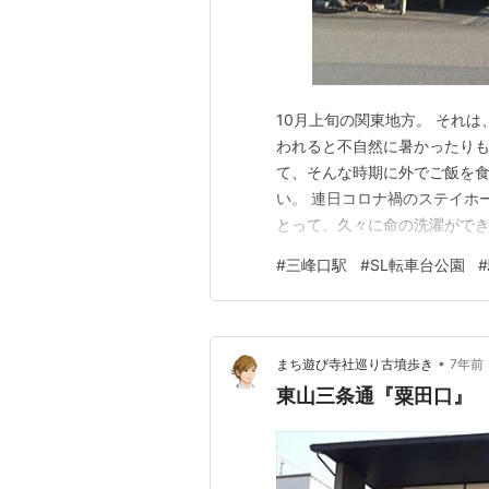
10月上旬の関東地方。 それ
われると不自然に暑かったりも
て、そんな時期に外でご飯を
い。 連日コロナ禍のステイホ
とって、久々に命の洗濯ができ
けようものか。 埼玉県最西端の
#
三峰口駅
#
SL転車台公園
#
カンス 住所・スポット情報 埼
の早朝こそ寒かったものの、朝
•
まち遊び寺社巡り古墳歩き
7年前
東山三条通『粟田口』