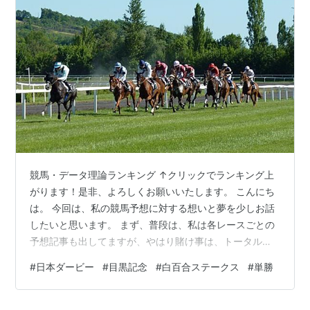
競馬・データ理論ランキング ↑クリックでランキング上
がります！是非、よろしくお願いいたします。 こんにち
は。 今回は、私の競馬予想に対する想いと夢を少しお話
したいと思います。 まず、普段は、私は各レースごとの
予想記事も出してますが、やはり賭け事は、トータルで
勝負が大切ということもあり、お得パックもでしたりし
#
日本ダービー
#
目黒記念
#
白百合ステークス
#
単勝
てます。 長年競馬をしてきて、やはりそもそも税金分で
配当が、7割ー８割の中、黒字をトータルで出すことは並
大抵のことではありません。 しかしながら、どんなこと