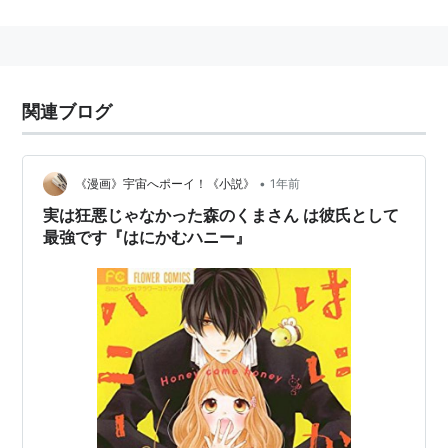
リスト::漫画家
関連ブログ
•
《漫画》宇宙へポーイ！《小説》
1年前
実は狂悪じゃなかった森のくまさん は彼氏として
最強です『はにかむハニー』