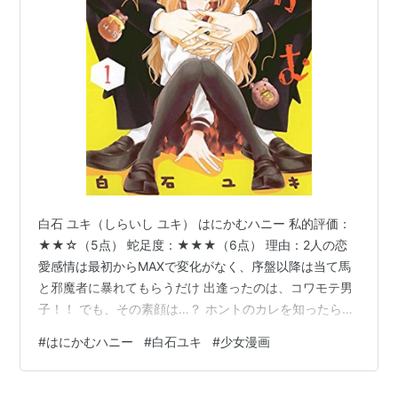
白石 ユキ（しらいし ユキ） はにかむハニー 私的評価：
★★☆（5点） 蛇足度：★★★（6点） 理由：2人の恋
愛感情は最初からMAXで変化がなく、序盤以降は当て馬
と邪魔者に暴れてもらうだけ 出逢ったのは、コワモテ男
子！！ でも、その素顔は…？ ホントのカレを知ったら最
後、恋せずにはいられない。ゆるふわ美少女な外見で
#
はにかむハニー
#
白石ユキ
#
少女漫画
「かよわい女の子」と思われがちだけど、実はけっこう
武闘派な蜜と、コワモテな外見で「狂悪グリズリー」な
んてあだ名をつけられてるけど、実は可愛なものが大好