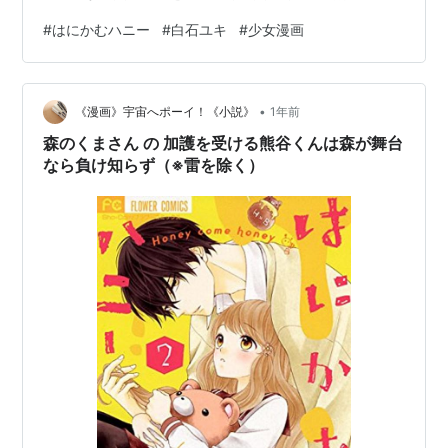
キさせられっぱなし！ ある時、熊谷くんが蜜にハンドメ
#
はにかむハニー
#
白石ユキ
#
少女漫画
イドのやり方を教えてくれることに。これって初デー
ト！？ 大人気ハンドメイド作家の熊谷くんに教えてもら
えるのはありがたいけど場所が熊谷くんのお家だなんて
•
聞いてないよ～！ 2人っきりになったら、私、熊谷くん
《漫画》宇宙へポーイ！《小説》
1年前
のこと襲っちゃうかもしれないよ…？？？ 狂悪グリズリ
森のくまさん の 加護を受ける熊谷くんは森が舞台
ーが天然オオカミに！？ 目が離…
なら負け知らず（※雷を除く）