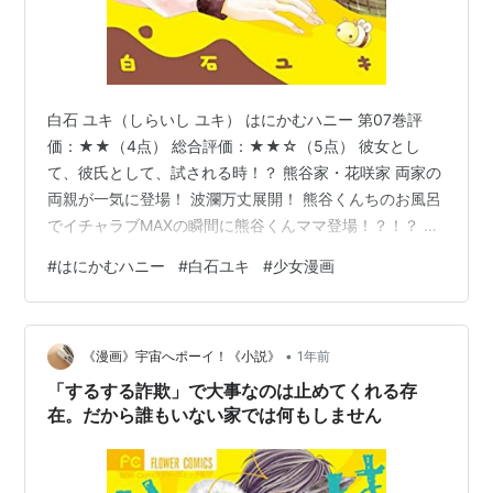
白石 ユキ（しらいし ユキ） はにかむハニー 第07巻評
価：★★（4点） 総合評価：★★☆（5点） 彼女とし
て、彼氏として、試される時！？ 熊谷家・花咲家 両家の
両親が一気に登場！ 波瀾万丈展開！ 熊谷くんちのお風呂
でイチャラブMAXの瞬間に熊谷くんママ登場！？！？ 熊
谷くんにケガをさせてしまった上に、親の居ぬ間にイチ
#
はにかむハニー
#
白石ユキ
#
少女漫画
ャこらしているなんてぜったい嫌われちゃったよ…
（T_T）と落ち込む蜜だけど…？ さらにクリスマスプレゼ
ントに特別な物をあげたい蜜は、編み物に挑戦！ こっそ
•
り手のサイズを測ろうとするけどバレちゃって！？ 熊谷
《漫画》宇宙へポーイ！《小説》
1年前
くんからの最高のサプライズも！ これまで未収録だった
「するする詐欺」で大事なのは止めてくれる存
番外編も初収録！ 愛が…
在。だから誰もいない家では何もしません