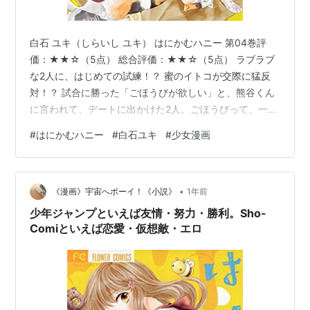
白石 ユキ（しらいし ユキ） はにかむハニー 第04巻評
価：★★☆（5点） 総合評価：★★☆（5点） ラブラブ
な2人に、はじめての試練！？ 蜜のイトコが交際に猛反
対！？ 試合に勝った「ごほうびが欲しい」と、熊谷くん
に言われて、デートに出かけた2人。ごほうびって、一体
なに！？と、ドキドキする蜜だけど、2人が向かった行き
#
はにかむハニー
#
白石ユキ
#
少女漫画
先は…？ さらに帰り際、熊谷くんに「帰したくない」と
言われ、まさかのお泊まりに！？！？そこに現れた蜜の
イトコが……波乱！！ 熊谷くんの愛の深さに感動！キズ
•
ナ深まる第4巻♪ 簡潔完結感想文 熊谷の言動で「するする
《漫画》宇宙へポーイ！《小説》
1年前
詐欺」が横行するが、彼は天然なので騙してるつもりは
少年ジャンプといえば友情・努力・勝利。Sho-
ない。 順調すぎて何も…
Comiといえば恋愛・仮想敵・エロ