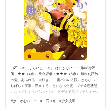
白石 ユキ（しらいし ユキ） はにかむハニー 第08巻評
価：★★（4点） 総合評価：★★☆（5点） 離れた距離
の分、あふれる「大好き」！ 蜜パパの入院にともない、
しばらく実家に滞在することになった蜜。プチ遠恋状態
になってしまった2人だけど、ビデオ通話でプチリモート
同棲をしてラブラブ健在！ 不安な気持ちを押し殺してい
#
はにかむハニー
#
白石ユキ
#
少女漫画
た蜜だったけど、離れていても熊谷くんはしっかり気付
いて「どんな時でも俺がいるって忘れないで」と言って