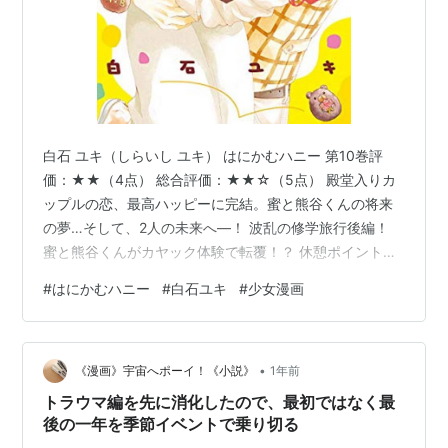
白石 ユキ（しらいし ユキ） はにかむハニー 第10巻評
価：★★（4点） 総合評価：★★☆（5点） 殿堂入りカ
ップルの恋、最高ハッピーに完結。蜜と熊谷くんの将来
の夢…そして、2人の未来へ―！ 波乱の修学旅行後編！
蜜と熊谷くんがカヤック体験で転覆！？ 休憩ポイントの
木陰では、水着姿での密着に…（／／／／） そして物語
#
はにかむハニー
#
白石ユキ
#
少女漫画
は2人の将来の話に…。進路に悩む蜜だけど、熊谷くんの
実家の動物病院のお手伝いを始めたことで自分のやりた
いことに気がついて…？ 受験に向けてなかなか会えない
•
日々が続いた中、奇跡が起こって…▽2人の結末を見届け
《漫画》宇宙へポーイ！《小説》
1年前
て！ 簡潔完結感想文 名ばかりの友達に恩返しすることな
トラウマ編を先に消化したので、最初ではなく最
く自分だけ楽しんだ修学…
後の一年を季節イベントで乗り切る