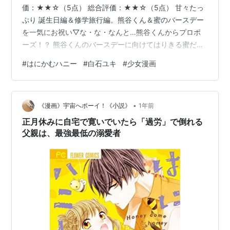
価：★★☆（5点） 総合評価：★★☆（5点） 甘々たっ
ぷり 誕生日編＆修学旅行編。熊谷くん＆蜜のバースデー
を一気にお祝い▽な・な・なんと…熊谷くんからプロポ
ーズ！？ 熊谷くんのバースデーに向けてはりきる蜜だけ
ど、雨に打たれてまさかの発熱！ 目覚めた時には、誕生
#
はにかむハニー
#
白石ユキ
#
少女漫画
日当日が終わる寸前で…TT だけど心配した熊谷くんが家
まで来てくれて…？ なにも用意できなかったけど、蜜か
らの精一杯のプレゼントに熊谷くんは…？ さらに誕生日
•
のリベンジに久しぶりのデートに出かけた先で、熊谷く
《漫画》宇宙へポーイ！《小説》
1年前
んからのサプライズが！！ クライマックス間近▽ 第9
正月休みに自宅で寛いでいたら「過労」で倒れる
巻！ 簡潔完結感想文 学…
父親は、最強最低の溺愛者