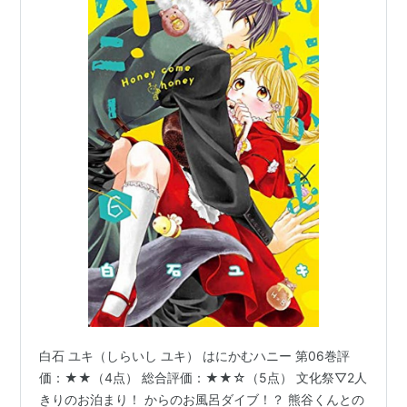
白石 ユキ（しらいし ユキ） はにかむハニー 第06巻評
価：★★（4点） 総合評価：★★☆（5点） 文化祭▽2人
きりのお泊まり！ からのお風呂ダイブ！？ 熊谷くんとの