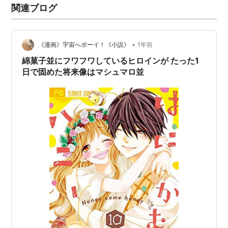
関連ブログ
きな大人気ハンドメイド作家の熊谷くん。不器用だけど
一生懸命に自分を包みこんでくれる熊谷くんに、蜜はど
んどん惹かれていって…？ 三歩進ん…
•
《漫画》宇宙へポーイ！《小説》
1年前
綿菓子並にフワフワしているヒロインが たった1
日で固めた将来像はマシュマロ並