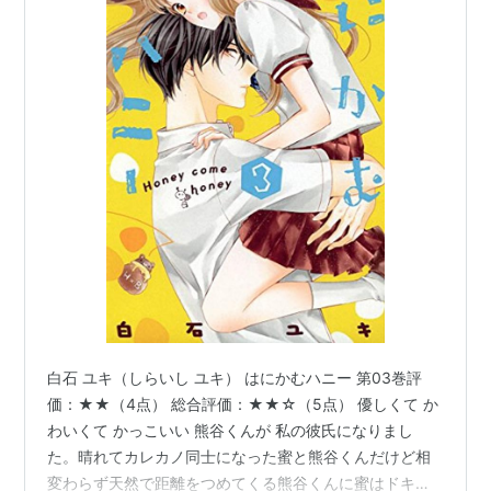
白石 ユキ（しらいし ユキ） はにかむハニー 第03巻評
価：★★（4点） 総合評価：★★☆（5点） 優しくて か
わいくて かっこいい 熊谷くんが 私の彼氏になりまし
た。晴れてカレカノ同士になった蜜と熊谷くんだけど相
変わらず天然で距離をつめてくる熊谷くんに蜜はドキド