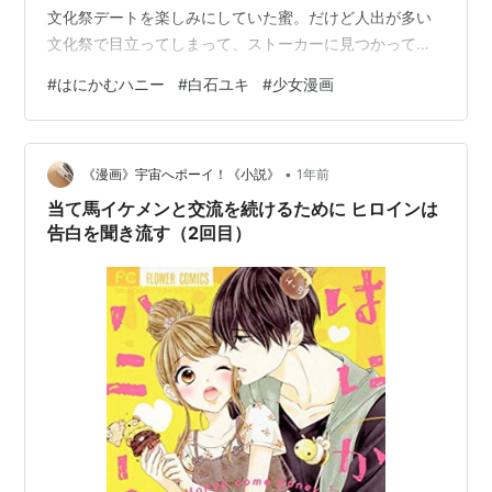
文化祭デートを楽しみにしていた蜜。だけど人出が多い
文化祭で目立ってしまって、ストーカーに見つかってし
まう可能性が…！ 落ち込む蜜に、熊谷くんがあるアイデ
#
はにかむハニー
#
白石ユキ
#
少女漫画
アを…！？ さらにマキちゃん出張時に、護衛の名目で蜜
の家に熊谷くんがお泊まりすることに！！ 2人きりの夜
にドキドキが止まらない蜜だけど…？ 盛りだくさんすぎ
•
▽第6巻！ 簡潔完結感想文 読者を釣るためのエロシーン
《漫画》宇宙へポーイ！《小説》
1年前
が連発されるほど、盛りのついた熊谷の評価が下がる。
当て馬イケメンと交流を続けるために ヒロインは
後付けして用意したス…
告白を聞き流す（2回目）