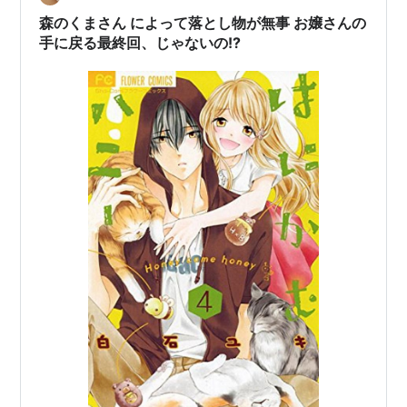
2泊3日。バイトとデートと修行三昧の夏休み。 嫌われた
森のくまさん によって落とし物が無事 お嬢さんの
くなくて何も言わない…
手に戻る最終回、じゃないの!?