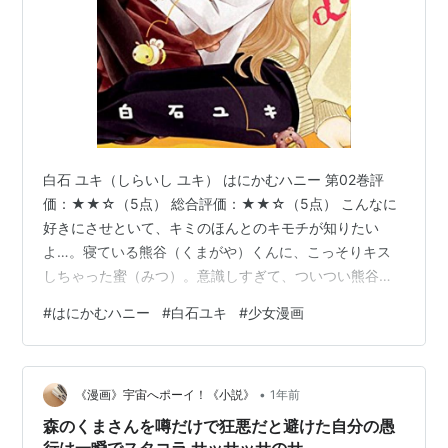
白石 ユキ（しらいし ユキ） はにかむハニー 第02巻評
価：★★☆（5点） 総合評価：★★☆（5点） こんなに
好きにさせといて、キミのほんとのキモチが知りたい
よ…。寝ている熊谷（くまがや）くんに、こっそりキス
しちゃった蜜（みつ）。意識しすぎて、ついつい熊谷く
んを避けてしまう。そんなある日、風邪をひいた蜜のお
#
はにかむハニー
#
白石ユキ
#
少女漫画
見舞いに、熊谷くんがやってきて…？ 2人っきりでただで
さえ、ドキドキMAXなのに、「キスしたよな？」「俺か
らもしていい？」なんて…どうしたらいいの！？！？ 知
•
れば知るほどハマっちゃう♪ 熊谷くん中毒続出！ 人気バ
《漫画》宇宙へポーイ！《小説》
1年前
クハツ☆ムズきゅんLOVE、第2巻！ 簡潔完結感想文 風邪
森のくまさんを噂だけで狂悪だと避けた自分の愚
回に事故チューにデート…