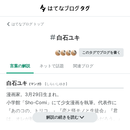
はてなブログ トップ
白石ユキ
このタグでブログを書く
言葉の解説
ネットで話題
関連ブログ
白石ユキ
(
マンガ
)
【
しらいしゆき
】
漫画家。3月29日生まれ。
小学館「Sho-Comi」にて少女漫画を執筆。代表作に
『
あのコの、トリコ。
』『恋と怪モノと生徒会』『君
解説の続きを読む
は、オレが好きだって言ったらどんな顔するだろう。』
『はにかむハニー』など。