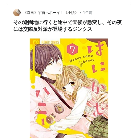
くれて…。そんな時、蜜の地元の友達が熊谷くんに宣戦
•
布告！ 思わず熊谷くんは新幹線に飛び乗って―！？ プチ
《漫画》宇宙へポーイ！《小説》
1年前
遠恋からサプライズバレンタインまで▽ 読みごたえたっ
その遊園地に行くと途中で天候が急変し、その夜
ぷり第8巻！ 簡潔完結感想文…
には交際反対派が登場するジンクス