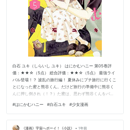
白石 ユキ（しらいし ユキ） はにかむハニー 第05巻評
価：★★☆（5点） 総合評価：★★☆（5点） 最強ライ
バル登場！？ 波乱の旅行編！ 夏休みにプチ旅行に行くこ
とになった蜜と熊谷くん。だけど旅行の準備中に熊谷く
んに押し倒され（！？）た蜜は、思わず熊谷くんをパン
チしてしまって！？ なんだか気まずい雰囲気のままスタ
#
はにかむハニー
#
白石ユキ
#
少女漫画
ートした旅行先で出会った蜜の文通相手。その視線にな
にかを感じた熊谷くんは…？ さらに蜜の大きな秘密も明
らかに―！！ ハプニング続出！ ハラハラドキドキの第5
•
巻！ 簡潔完結感想文 プチ旅行と言いつつ保護者のいない
《漫画》宇宙へポーイ！《小説》
1年前