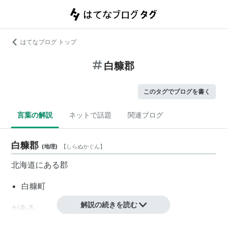
はてなブログ トップ
白糠郡
このタグでブログを書く
言葉の解説
ネットで話題
関連ブログ
白糠郡
(
地理
)
【
しらぬかぐん
】
北海道
にある郡
白糠町
解説の続きを読む
がある。