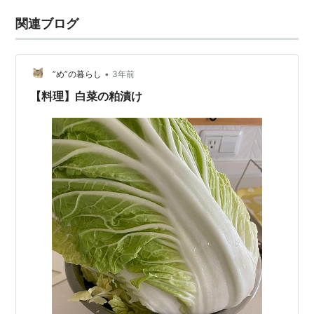
関連ブログ
•
”め”の暮らし
3年前
【料理】白菜の粕漬け