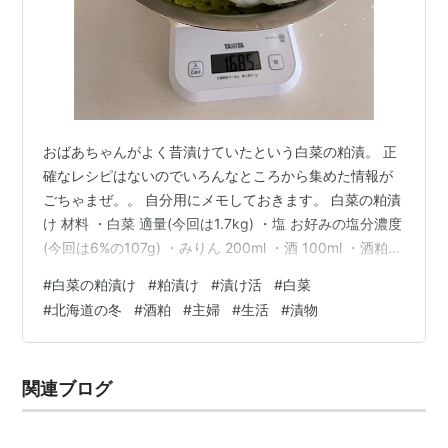
おばあちゃんがよく昔漬けていたという白菜の粕漬。 正
確なレシピはないのでいろんなところから集めた情報が
ごちゃまぜ。。 自分用にメモしておきます。 白菜の粕漬
け 材料 ・白菜 適量(今回は1.7kg) ・塩 お好みの塩分濃度
(今回は6%の107g) ・みりん 200ml ・酒 100ml ・酒粕
2kg ・ざらめ 1kg １．白菜を洗って水気を切る ２．3日
#
白菜の粕漬け
#
粕漬け
#
漬け活
#
白菜
くらい塩で荒漬けする 今回は6％でやってみました。 塩
#
北海道の冬
#
酒粕
#
主婦
#
生活
#
漬物
計算 白菜の量（g）×塩分濃度（%)＝塩の量 （白菜：約
1700g の6%＝102ｇの塩） 重しは10㎏です。 ～3日後～
上がってきた水は捨てます。 ３．酒粕の材料準備をする
関連ブログ
みりん：2…