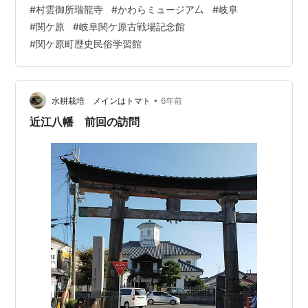
#
村雲御所瑞龍寺
#
かわらミュージア厶
#
岐阜
を築き、八幡堀と琵琶湖とを繋いだ。 白雲館という洋風
#
関ケ原
#
岐阜関ケ原古戦場記念館
の建物は、1877年 (明治10年)に八幡東学校として建築さ
#
関ケ原町歴史民俗学習館
れた。 近江八幡市白雲館／近江八幡市 2階は展示準備中
のため入れず。 ここの観光案内所は10時開館。 日牟…
•
水耕栽培 メインはトマト
6年前
近江八幡 前回の訪問