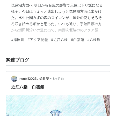
琵琶湖方面へ 明日から台風の影響で天気は下り坂になる
様子。今日はちょっと遠出しようと琵琶湖方面に出かけ
た。水生公園みずの森のスイレンが、屋外の花もそろそ
ろ咲き始める頃かと思った。いつも通り、宇治田原の方
から瀬田川沿いの道に出て、南郷洗堰脇ののアクア琵琶
横の駐輪所にバイクを置いて休憩する。 南郷洗堰 かなり
#
瀬田川
#
アクア琵琶
#
近江八幡
#
白雲館
#
八幡堀
気温が上がっていたので、アクア琵琶に入ってちょっと
休憩。冷房が入っていた。下の写真はマスコットキャラ
クターのアクアとビワズ。 アクアとビワズ 瀬田川沿いの
関連ブログ
遊歩道を３０分ほど歩く。この川沿いの景観はすばらし
い。気温は高めだったが、川風が心地よかった。 川沿い
の風景① 青空に白い雲。飛行機雲もかか…
•
nonbili2025の絵日記
8ヶ月前
近江八幡 白雲館