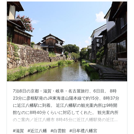
7泊8日の京都・滋賀・岐阜・名古屋旅行、6日目。 8時
23分に彦根駅発のJR東海道山陽本線で約15分、8時37分
に近江八幡駅に到着。 近江八幡駅の観光案内所は9時開
館なのに8時40分くらいに対応してくれた。 観光案内所
のご案内／近江八幡市 8時45分に近江八幡駅発の近江鉄
道バスで約5分、8時51分に八幡堀八幡山ロープウェー口
#
滋賀
#
近江八幡
#
白雲館
#
日牟禮八幡宮
に到着。 1585年（天正13年）に豊臣秀次が八幡山に城