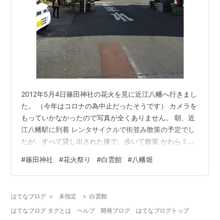
2012年5月4日篠田神社の花火を見に近江八幡へ行きまし
た。 （今年はコロナの為中止だったそうです） カメラを
もっていかなかったので写真が全くありません。 朝、近
江八幡駅に到着 レンタサイクルで街並み散策の予定でし
たが、すべて貸し出された後で、歩いて散策 かわらミュ
ージアムへ行ったこと 近江兄弟社メンターム資料館は平
#
篠田神社
#
花火祭り
#
白雲館
#
八幡堀
日のみで見られなかったこと 花火までの時間に八丁堀巡
りをしようと思ったら、意外と早く15時30分までででき
なかったことしか覚えていません。 篠田神社の花火は少
はてなブログ
>
未指定
>
白雲館
し覚えています。 夕方には戻ってきていたレンタサイク
はてなブログ タグとは
ヘルプ
開発ブログ
はてなブログトップ
ルで篠田神社へいきました。 夕方から雨が少し降りだ