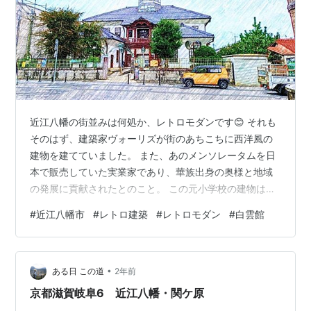
近江八幡の街並みは何処か、レトロモダンです😊 それも
そのはず、建築家ヴォーリズが街のあちこちに西洋風の
建物を建てていました。 また、あのメンソレータムを日
本で販売していた実業家であり、華族出身の奥様と地域
の発展に貢献されたとのこと。 この元小学校の建物は、
ヴォーリズの設計ですはありませんが影響を受けている
#
近江八幡市
#
レトロ建築
#
レトロモダン
#
白雲館
でしょう。 とてもモダンな小学校だったでしょう。 過去
の投稿記事です。 nonbili2025.hatenablog.com
nonbili2025.hatenablog.com
•
nonbili2025.hatenablog.com
ある日 この道
2年前
nonbili2025.hatenablog.com non…
京都滋賀岐阜6 近江八幡・関ケ原