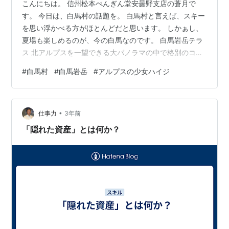
こんにちは。 信州松本ぺんぎん堂安曇野支店の蒼月で
す。 今日は、白馬村の話題を。 白馬村と言えば、スキー
を思い浮かべる方がほとんどだと思います。 しかぁし、
夏場も楽しめるのが、今の白馬なのです。 白馬岩岳テラ
ス 北アルプスを一望できる大パノラマの中で格別のコー
ヒーを一杯‥‥ そんな非日常を体験できる絶景テラスがこ
#
白馬村
#
白馬岩岳
#
アルプスの少女ハイジ
の秋、白馬岩岳に誕生します。 白馬三山を正面に見据え
る特等席で、ゆったりと贅沢な時間を過ごしませんか？
皆さま、ご存じでしたか？ 写真の他にも夏山を楽しめる
•
ハイジになった気分になれる巨大ブランコを？ ヤッホー
仕事力
3年前
スウィング（にゃんこ大戦争提供） 右奥に見えるのが、
「隠れた資産」とは何か？
白馬テラスですね。 この…