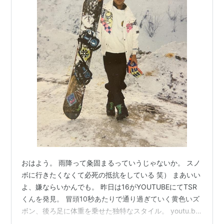
おはよう。 雨降って粂固まるっていうじゃないか。 スノ
ボに行きたくなくて必死の抵抗をしている 笑） まあいい
よ、嫌ならいかんでも。 昨日は16がYOUTUBEにてTSR
くんを発見。 冒頭10秒あたりで通り過ぎていく黄色いズ
ボン、後ろ足に体重を乗せた独特なスタイル。 youtu.be
これがTSRくんだ。 NEW ITEM MOSSに乗り、ゲレンデ