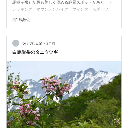
馬鑓ヶ岳）が最も美しく望める絶景スポットがあり、ト
レッキング、マウンテンバイク、ウィンタースポーツな
ど、特別な時間を過ごせる場所として世界中の旅行者を
#
白馬岩岳
魅了しています。また、標高1,100mの高原からは、唐松
沢氷河や北アルプスの山々を仰ぎ見ることができ、眼下
には白馬村の田園風景が広がります。ぜひ、絶景の中で
•
贅沢な時間を過ごしてみてください！ 白馬岩岳はチェア
つれづれ日記
2年前
リング天国。 pic.twitter.com/ULoiM2obbg — 楽音堂主
白馬岩岳のタニウツギ
人／RAKU…