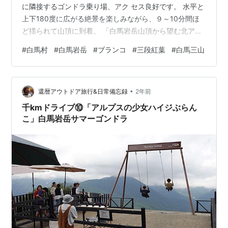
に隣接するゴンドラ乗り場、アク セス良好です。 水平と
上下180度に広がる絶景を楽しみながら、９～10分間ほ
ど揺られて山頂に到着。 「白馬岩岳山頂から望む北アル
プス」 山の紅葉のピークは少し過ぎていて、有名な「白
#
白馬村
#
白馬岩岳
#
ブランコ
#
三段紅葉
#
白馬三山
馬三段紅葉」は見逃しました。 でも、白馬村内のあちこ
ちは紅葉真っ盛り。 まだまだ秋本番です。 目的の１つは
白馬岩岳のヤッホーブランコ。 なのに、ブランコ大好き
•
は参加人数の半分です。 今回のメンバーは、小１・小
還暦アウトドア旅行&日常備忘録
2年前
４・成人女性２名の合計４名編成。 小４男児曰く・・・
千kmドライブ⑩「アルプスの少女ハイジぶらん
「とっても気持ち良…
こ」白馬岩岳サマーゴンドラ