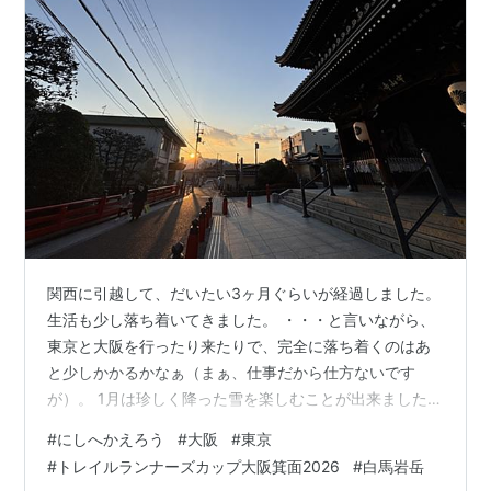
関西に引越して、だいたい3ヶ月ぐらいが経過しました。
生活も少し落ち着いてきました。 ・・・と言いながら、
東京と大阪を行ったり来たりで、完全に落ち着くのはあ
と少しかかるかなぁ（まぁ、仕事だから仕方ないです
が）。 1月は珍しく降った雪を楽しむことが出来ました。
久しぶりに「撮影したくて」カメラを持って出かけたな
#
にしへかえろう
#
大阪
#
東京
ぁ。 そして再び東京へ。 今の会社の先輩、Eddieさんは
#
トレイルランナーズカップ大阪箕面2026
#
白馬岩岳
前の会社からずっと一緒、Sydneyでも一緒に働いて遊ん