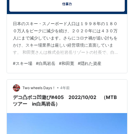
日本のスキー・スノーボード人口は１９９８年の１８０
０万人をピークに減少を続け、２０２０年には４３０万
人にまで減少しています。さらにコロナ禍が追い討ちを
かけ、スキー場業界は厳しい経営環境に直面していま
す。 和田寛さんは株式会社岩岳リゾートの社長で、白馬
岩岳マウンテンリゾートの運営をなさっておられます。
#
スキー場
#
白馬岩岳
#
和田寛
#
隠れた資産
和田さんの著書「スキー場は夏に儲けろ！」（東洋経済
新報社 2022年）では、冬季の収益低下を補うためどのよ
うにして夏季にスキー場に集客するか、その創意工夫や
•
企業努力が述べられています。 発想の原点となるのは次
Two wheels Days！
4年前
の２点だと、僕は解釈しました。 ① 何によって収益を
デコ凸ボコ凹遊び#405 2022/10/02 （MTB
上げる事業なのか、ビジネスを正しく定義す…
ツアー in白馬岩岳）