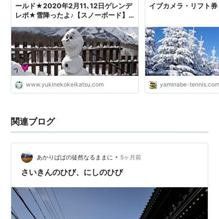
ールド★2020年2月11､12日ゲレンデ
イブカメラ・リフト券
レポ★雪降ったよ♪【スノーボード】 -
雪猫の軽滑★ブログ
www.yukinekokeikatsu.com
yaminabe-tennis.co
関連ブログ
•
あかりぱぱの徒然なるままに
5ヶ月前
さいきんのひび、にしのひび