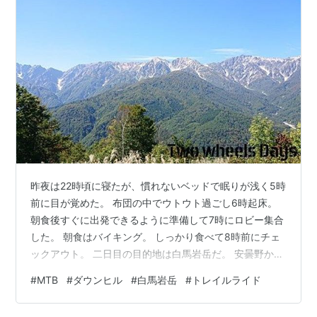
昨夜は22時頃に寝たが、慣れないベッドで眠りが浅く5時
前に目が覚めた。 布団の中でウトウト過ごし6時起床。
朝食後すぐに出発できるように準備して7時にロビー集合
した。 朝食はバイキング。 しっかり食べて8時前にチェ
ックアウト。 二日目の目的地は白馬岩岳だ。 安曇野から
は約1時間強のドライブ。
#
MTB
#
ダウンヒル
#
白馬岩岳
#
トレイルライド