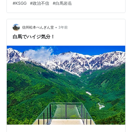
#
KSGG
#
政治不信
#
白馬岩岳
専門からパウダーサーフに切り替えつつある「昭和の煽
り野郎」の被害にあった方も多いだろう。 オレ自身、今
年はすでにヤマ道での強烈な幅寄せにて路肩に追いやら
•
れコースアウトせざるを得ない状況にてアクシデントに
信州松本ぺんぎん堂
3年前
見舞われている。 テクニックはあるので去年「1軍昇…
白馬でハイジ気分！