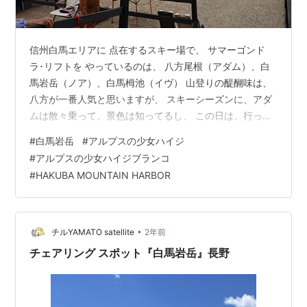
信州白馬エリアに 点在するスキー場で、 サマーゴンド
ラ･リフトを やっているのは、 八方尾根（アダム）、白
馬岩岳（ノア）、白馬栂池（イヴ） 山登りの醍醐味は、
八方が一番人気と思いますが、 スキーシーズンに、アダ
ムは散々乗って、景色は知ってるし、 この日は、行った
事がない、岩岳マウンテンリゾートへ。 チケットは、白
#
白馬岩岳
#
アルプスの少女ハイジ
馬東急ホテルにて、割引で購入出来ました。 ホテルか
#
アルプスの少女ハイジブランコ
ら、無料のマイクロもあって、約10分くらい。 八方のよ
#
HAKUBA MOUNTAIN HARBOR
うに、駐車場が有料だったら、 バスを 利用させてもらお
うか？と思いましたが、 岩岳は広大な、千台規模の駐車
場が 無料だったので、 マイカーで行く事にしました。
チケットは購入済なので…
•
チルYAMATO satellite
2年前
チェアリング スポット『白馬岩岳』長野