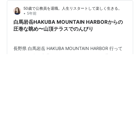
50歳で公務員を退職。人生リスタートして楽しく生きる。
•
5年前
白馬岩岳HAKUBA MOUNTAIN HARBORからの
圧巻な眺め〜山頂テラスでのんびり
長野県 白馬岩岳 HAKUBA MOUNTAIN HARBOR 行って
きました 私は先週行ってきたので ちょっと 紅葉には早
かったです 昨日は 白馬岳に初冠雪で 三段紅葉 になった
ようです〜 もう一度 行ってみたくなりました〜 紅葉は
ちょっと早かったけれど 青空のもと 開放感は抜群でした
ので 大満足でした 白馬岩岳は 夏に来た際に その壮大な
#
白馬岩岳
#
白馬岩岳HAKUBA MOUNTAIN HARBOR
眺めに圧倒されて 秋も訪れてみました いつ来ても 何度
#
山頂テラス
来てもいい お気に入りスポットです それでは〜
はてなブログ
>
地理
>
白馬岩岳
はてなブログ タグとは
ヘルプ
開発ブログ
はてなブログトップ
Copyright (C) 2001-
2026
Hatena.