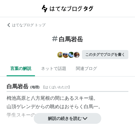
はてなブログ トップ
白馬岩岳
このタグでブログを書く
言葉の解説
ネットで話題
関連ブログ
白馬岩岳
(
地理
)
【
はくばいわたけ
】
栂池高原と八方尾根の間にあるスキー場。
山頂ゲレンデからの眺めはおそらく白馬一。
学生スキーのメッカでもある。
解説の続きを読む