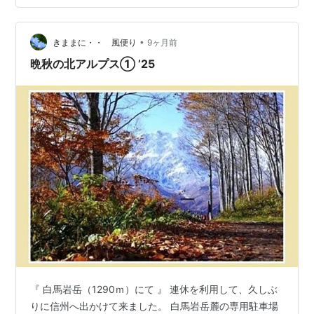
だ先輩。そんな先輩の実家は奈良。名物イチゴ "古都華”
を頂きました。これ、メチャクチャ美味かった。 休日
に、あかりもいっしょにカフェに行くなんて余裕も出て
•
きままに・・ 風便り
9ヶ月前
きました。 そうそう…
晩秋の北アルプス① ’25
『 白馬岩岳（1290ｍ）にて 』 連休を利用して、久しぶ
りに信州へ出かけて来ました。 白馬岩岳麓の専用駐車場