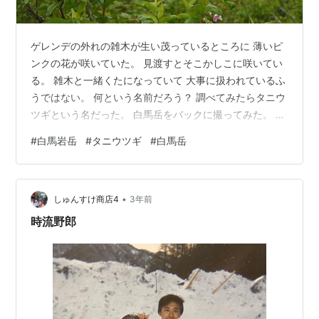
ゲレンデの外れの雑木が生い茂っているところに 薄いピ
ンクの花が咲いていた。 見渡すとそこかしこに咲いてい
る。 雑木と一緒くたになっていて 大事に扱われているふ
うではない。 何という名前だろう？ 調べてみたらタニウ
ツギという名だった。 白馬岳をバックに撮ってみた。 ＠
白馬岩岳
#
白馬岩岳
#
タニウツギ
#
白馬岳
•
しゅんすけ商店4
3年前
時流野郎