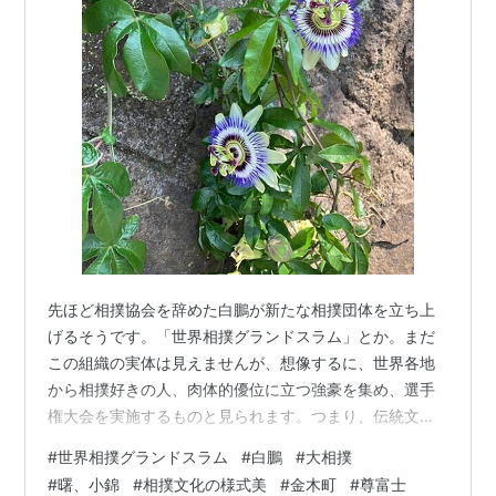
先ほど相撲協会を辞めた白鵬が新たな相撲団体を立ち上
げるそうです。「世界相撲グランドスラム」とか。まだ
この組織の実体は見えませんが、想像するに、世界各地
から相撲好きの人、肉体的優位に立つ強豪を集め、選手
権大会を実施するものと見られます。つまり、伝統文化
である大相撲の様式を一切無視して、純粋にスポーツと
#
世界相撲グランドスラム
#
白鵬
#
大相撲
しての競技にするんでしょうね。モンゴル人が日本をベ
#
曙、小錦
#
相撲文化の様式美
#
金木町
#
尊富士
ースにして別団体を作ることがいいことなのか。全体に