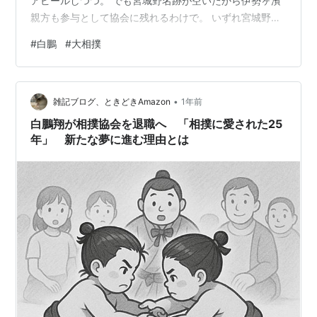
アピールしつつ。 でも宮城野名跡が空いたから伊勢ヶ濱
親方も参与として協会に残れるわけで。 いずれ宮城野部
屋が再興できたときは譲るようなことを言っていた。 表
#
白鵬
#
大相撲
向きは円満退職な風で。 白鵬は世界を視野に入れて
SUMOの未来を考えている。 大相撲とは違う世界線で相
撲が発展していくのかな。 それもおもしろいよね。
•
雑記ブログ、ときどきAmazon
1年前
白鵬翔が相撲協会を退職へ 「相撲に愛された25
年」 新たな夢に進む理由とは