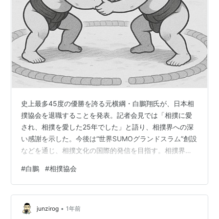
史上最多45度の優勝を誇る元横綱・白鵬翔氏が、日本相
撲協会を退職することを発表。記者会見では「相撲に愛
され、相撲を愛した25年でした」と語り、相撲界への深
い感謝を示した。今後は“世界SUMOグランドスラム”創設
などを通じ、相撲文化の国際的発信を目指す。相撲界に
とって何を意味するのか――。 白鵬翔、相撲協会退職新
#
白鵬
#
相撲協会
たな夢に進む理由 広告の下に記事の続きがあります。ペ
コリ 大相撲史に燦然と名を刻む元横綱・白鵬翔氏が、日
本相撲協会からの退職を発表した。現役時代に前人未到
•
の優勝45回を成し遂げた彼は、引退後も親方として後進
junzirog
1年前