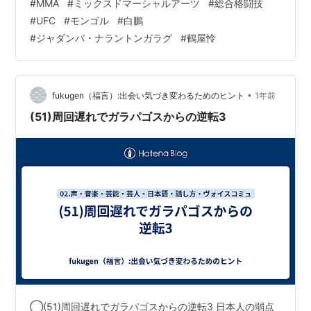
#
MMA
#
ミックスドマーシャルアーツ
#
総合格闘技
にフィーチャーしてみたいと思います！ NO LET UP
#
UFC
#
モンゴル
#
白鵬
FROM NYAMJARGAL TUMENDEMBEREL TO END IT 💥
#
ジャダンバ・ナラントンガラグ
#
鶴屋怜
😳Now THAT'S how you kick off the #RoadToUFC
semifinals!!! pic.twitter.com/…
•
fukugen（福言）:出会い気づき変わるためのヒント
1年前
(51)周回遅れでガラパゴスからの逆転3
◯(51)周回遅れでガラパゴスからの逆転3 日本人の弱点