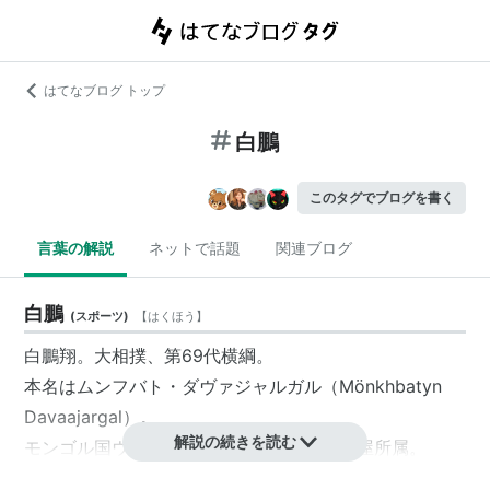
はてなブログ トップ
白鵬
このタグでブログを書く
言葉の解説
ネットで話題
関連ブログ
白鵬
(
スポーツ
)
【
はくほう
】
白鵬翔。大相撲、第69代横綱。
本名はムンフバト・ダヴァジャルガル（Mönkhbatyn
Davaajargal）。
解説の続きを読む
モンゴル国ウランバートル出身、宮城野部屋所属。
1985年（昭和60年）3月11日生れ。