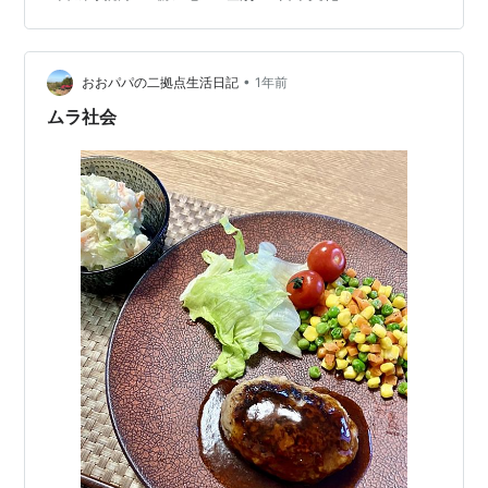
ース速報で出るぐらいだったので、僕もそうですが「何
があったのか？」と驚かれた方も多かったのではないか
と思います。 そこで見つけたのが上にリンクしたニュー
ス記事です。 元大関栃ノ心さんのがXに投稿した動画で
•
おおパパの二拠点生活日記
1年前
す。 信じられない、心が痛い。#…
ムラ社会