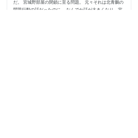
ちょっと待て。 白鵬が相撲協会を退職とはどういうこと
だ。 宮城野部屋の閉鎖に至る問題。 元々それは北青鵬の
問題行動の話だったのに、 なんでか話が大きくなり、宮
城野部屋の力士が伊勢ケ濱部屋の預かりとなり、 でも伊
勢ケ濱親方の定年もあるし、そのタイミングで宮城野部
屋は復活するとばかり思っていたのだが。 宮城野親方が
#
白鵬
#
宮城野親方
#
大相撲
#
SUMO
退職届を提出して、受理されちまったらしい。 そして宮
城野親方もとい白鵬は、大相撲ではない新しい世界を視
野に入れた相撲の団体を創るという話も。 40年間大相撲
•
を見てきて、大相撲のいいところ、悪いところもある程
小径を行く
1年前
度わかっている私としてはだね、 いいぞ！白鵬！もっと
2781 ２つの別れに嘆息 白鵬退職と長嶋さん死