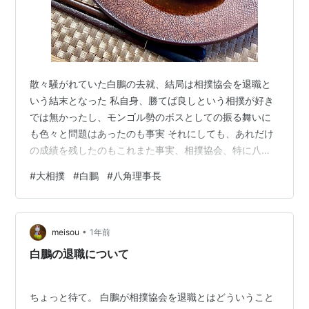
散々騒がれていた白鵬の去就、結局は相撲協会を退職と
いう結末となった 私自身、勝てば良しという相撲が好き
では無かったし、モンゴル勢のボスとしての振る舞いに
も色々と問題はあったのも事実 それにしても、あれだけ
の成績を残したのもこれまた事実、相撲協会、特に八角
理事長の陰湿とすら言える対応には疑問を感じざるを得
#
大相撲
#
白鵬
#
八角理事長
ない 興行的には成り立っているのだろうが、かっての名
横綱をどんどん追い出して、いつまでムラ社会を続ける
つもりなのだろうか さて、昨日の晩ご飯 この日も例によ
•
って散々迷った末に決まったのはハンバーグ。もちろん
meisou
1年前
これはこれで美味しかったのだがこれだけでお腹が満足
白鵬の退職について
するはずはない 結局、いつもの習慣を破っ…