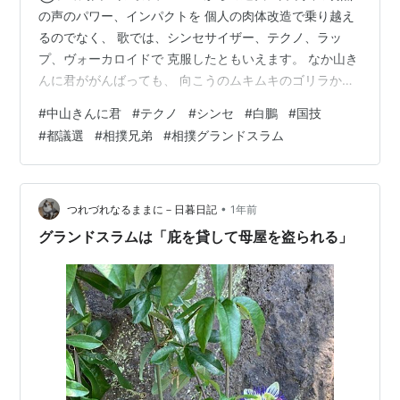
の声のパワー、インパクトを 個人の肉体改造で乗り越え
るのでなく、 歌では、シンセサイザー、テクノ、ラッ
プ、ヴォーカロイドで 克服したともいえます。 なか山き
んに君ががんばっても、 向こうのムキムキのゴリラかモ
ンスターのような ボデービルダーには勝てないのです。
#
中山きんに君
#
テクノ
#
シンセ
#
白鵬
#
国技
でも、大谷翔平選手もいるし、大の里も、 もう人種、民
#
都議選
#
相撲兄弟
#
相撲グランドスラム
族は論じる時代ではないのでしょう。 とはいえ、 相撲の
ように出身地、都道府県にこだわることは必要でしょ
う。 白鵬関、国技の枠を超えたグローバルな方向へ展開
できるのでしょうか。 それにしても、日大と同じような
•
つれづれなるままに－日暮日記
1年前
相撲協会、 わかりやすい…
グランドスラムは「庇を貸して母屋を盗られる」