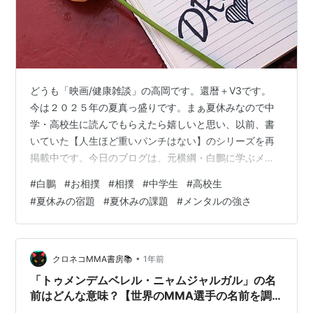
どうも「映画/健康雑談」の高岡です。還暦＋V3です。
今は２０２５年の夏真っ盛りです。まぁ夏休みなので中
学・高校生に読んでもらえたら嬉しいと思い、以前、書
いていた【人生ほど重いパンチはない】のシリーズを再
掲載中です。今日のブログは、元横綱・白鵬に学ぶメン
タル維持の心がまえについてです！
#
白鵬
#
お相撲
#
相撲
#
中学生
#
高校生
#
夏休みの宿題
#
夏休みの課題
#
メンタルの強さ
•
クロネコMMA書房📚
1年前
「トゥメンデムベレル・ニャムジャルガル」の名
前はどんな意味？【世界のMMA選手の名前を調
べてみよう！モンゴル編】