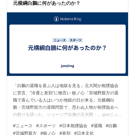
を指導してきたが、新たな夢の実現に向けて相撲協会の
元横綱白鵬に何があったのか？
「外」からの貢献を決意。「相撲に…
「白鵬の退職を喜ぶ人は地獄を見る」元大関が相撲協会
に苦言、“冷遇と差別”に物言い 栃ノ心「宮城野親方の退
職で喜んでいる人はいつか地獄の日が来る」元横綱白
鵬・宮城野親方の退職問題で、思わぬ人物が相撲協会へ
の怒りを語った。ジョージア出身の元大関・... gooニュ
ース 今週、気になったニュースが、元横綱白鵬・宮城野
#
ニュース
#
スポーツ
#
日本相撲協会
#
退職
#
白鵬
親方の退職のニュースでした。 明らかになった時にニュ
#
宮城野親方
#
栃ノ心
#
差別
#
日本文化