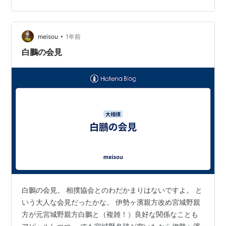
大相撲の発展のためにむしろ好ましい傾向とする見方も
ありますが、小生はそうは思いません。 小生は最近、
YouTubeで昔の相撲の取り組みを見る機会が多いです。
•
meisou
1年前
特に、大相撲のない月などは土俵恋しさのあまり…
白鵬の会見
白鵬の会見。 相撲協会とのわだかまりはないですよ。 と
いう大人な会見だったかな。 伊勢ヶ濱親方改め宮城野親
方が元宮城野親方白鵬と（複雑！）良好な関係なことも