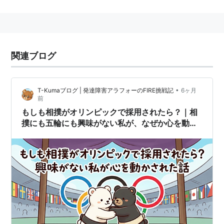
父は銀メダリストで、モンゴルの英雄。
右四つが得意で、安定した下半身と柔軟な上半身を持
ち、進境著しい。
とりわけ往年の貴乃花を思わせる類い希な上手の取り方
関連ブログ
は絶品である。
2007年
5月30日、横綱昇進。
•
T-Kumaブログ | 発達障害アラフォーのFIRE挑戦記
6ヶ月
2010年
11月、九州場所2日目で
稀勢の里
に敗れ、連勝記
前
録が63でストップ。
もしも相撲がオリンピックで採用されたら？｜相
2015年
1月23日、初場所で33回目の優勝。大鵬関の最
撲にも五輪にも興味がない私が、なぜか心を動か
された話
多優勝回数を上回る。
2017年
7月21日、夏場所13日目に1048勝を挙げ魁皇関
の最多通算勝利数を上回る。
関連語
力士
リスト::大相撲力士