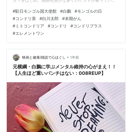
方々をはじめ、国際色豊かな多くのゲストが集っていま
した。その中で、白鵬さんもご登壇され、ご挨拶
#
駐日モンゴル国大使館
#
白鵬
#
モンゴルの日
を。。。 白鳳さんのあいさつ 彼のひと言ひと言にモンゴ
#
コンドリ茶
#
白川太郎
#
末期がん
ルへの深い誇りを込められ、本当に心に残る時間でし
#
ミトコンドリア
#
コンドリ
#
コンドリプラス
た。日本とモンゴルは、**「平和と繁栄のための特別な
#
エレメントワン
戦略的パートナーシップ」**のもと、さらに強い協力関
係を築いているとのこと。そして何より印象的だったの
が、式典が 日本の国歌斉唱から始ま…
•
映画と健康/雑談で心ほぐし
1年前
元横綱・白鵬に学ぶメンタル維持の心がまえ！！
【人生ほど重いパンチはない：008REUP】