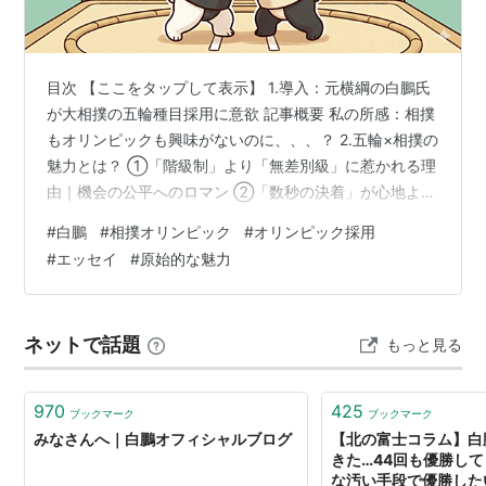
目次 【ここをタップして表示】 1.導入：元横綱の白鵬氏
が大相撲の五輪種目採用に意欲 記事概要 私の所感：相撲
もオリンピックも興味がないのに、、、？ 2.五輪×相撲の
魅力とは？ ①「階級制」より「無差別級」に惹かれる理
由｜機会の公平へのロマン ②「数秒の決着」が心地よい
｜タイパ至上主義な現代に合う競技性 ③シンプルさを好
#
白鵬
#
相撲オリンピック
#
オリンピック採用
む私？ ④小まとめ：結局なぜオリンピックで相撲を見た
#
エッセイ
#
原始的な魅力
いのか分かりませんでした💦 3.おわりに：理屈ではない
何か 1.導入：元横綱の白鵬氏が大相撲の五輪種目採用に
意欲 Yahoo!ニュースで興味深い記事を目にしました。 記
ネットで話題
もっと見る
事概要 元横綱白鵬の白鵬翔氏（40）は7日、東京で開催
され…
970
425
ブックマーク
ブックマーク
みなさんへ｜白鵬オフィシャルブログ
【北の富士コラム】白
きた…44回も優勝し
な汚い手段で優勝した