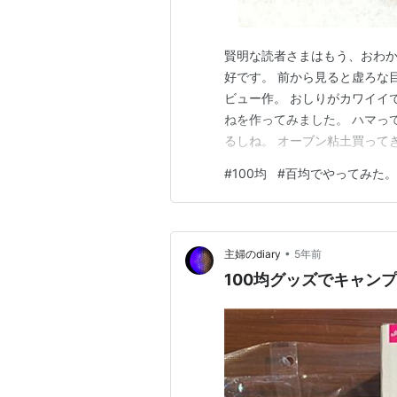
賢明な読者さまはもう、おわか
好です。 前から見ると虚ろな
ビュー作。 おしりがカワイイでし
ねを作ってみました。 ハマっ
るしね。 オーブン粘土買って
もあるね。 初心者はとりあえ
#
100均
#
百均でやってみた。
夫！ 伸びてるつくねは、昨日
い状態で よね夫と「…
•
主婦のdiary
5年前
100均グッズでキャン