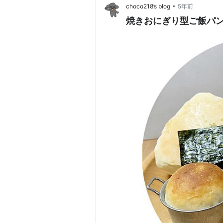
•
choco218’s blog
5年前
焼きおにぎり型ご飯パ