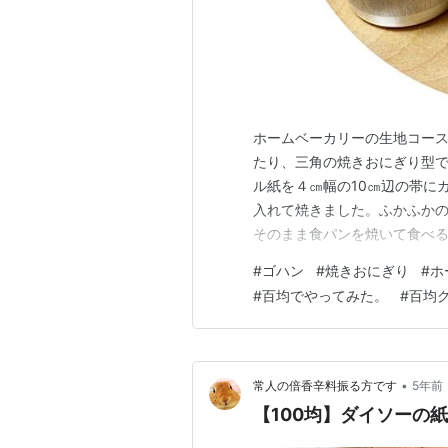
ホームベーカリーの生地コー
たり、三角の焼きおにぎり型
ル紙を４㎝幅の10㎝辺の帯に
入れて焼きました。ふかふか
そのまま食パンを焼いて食べ
て、オーブンで焼いた方がふわ
#
ゴハン
#
焼きおにぎり
#
ホ
150g強力粉 200gてんさい糖
#
百均でやってみた。
#
百均
さじ1杯ドライイースト 3g海
•
常人の倍香辛料振る方です
5年前
【100均】ダイソーの