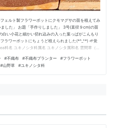
のフェルト製フラワーポットにクモマグサの苗を植えてみ
買いました」 お題「手作りしました」 3号(直径９cm)の苗
の白い小花と細かい切れ込みの入った葉っぱがこんもり
ワーポットにちょうど植えられました(*^_^*) 🌱覚
 rosacea科名 ユキノシタ科属名 ユキノシタ属和名 雲間草（く
もまぐさ）分類 多年草原産地 本州中部や北海道の高山・
ー
#
不織布
#
不織布プランター
#
フラワーポット
 2〜5月花色 白 赤 ピンク花直径 1.5c…
#
山野草
#
ユキノシタ科