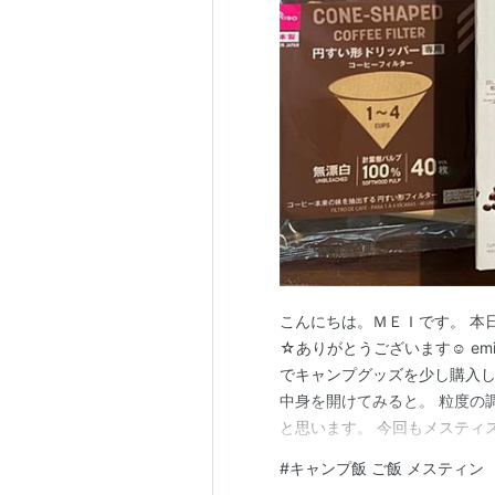
こんにちは。ＭＥＩです。 本
☆ありがとうございます☺︎ emi-
でキャンプグッズを少し購入し
中身を開けてみると。 粒度の
と思います。 今回もメスティ
ニコンロを置き、アルミホイ
#
キャンプ飯 ご飯 メスティン
重しに焼き鳥の缶詰めを乗せて