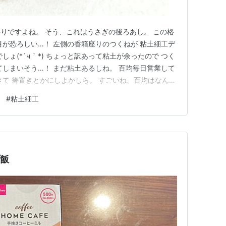
りですよね。 そう、これはうさぎの後ろあし。 この格
目が恐ろしい…！ 左側の香箱座りのつくねが 粘土細工デ
ょ(*´ч ` *) ちょっと訳あって粘土が余ったので つく
てしまいそう…！ まだ粘土あるしね。 百均毎日営業して
きて 箸置きとかにしよかしら。 すごいね、百均はなんで
ず何するにも 百均がいいよねー。 長続きしなくても大丈
#
粘土細工
の夜作ったんだけど おしりから作り始めて、お尻しかな
プ飯