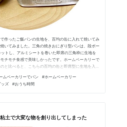
スで作ったご飯パンの生地を、百均の缶に入れて焼いてみ
で焼いてみました。三角の焼きおにぎり型パンは、段ボー
カットし、アルミシートを巻いた即席の三角枠に生地を
のモチモチ食感で美味しかったです。ホームベーカリーで
るのと比べると、こちらの百均の缶と即席型に生地を入れ
ふか感が増していた気がします。 材料 常温のご飯
ームベーカリーでパン
#
ホームベーカリー
 30g塩 3gスキンミルク 大さじ1杯水 150gオリーブ油 大
グッズ
#
おうち時間
苔
紙粘土で大変な物を創り出してしまった