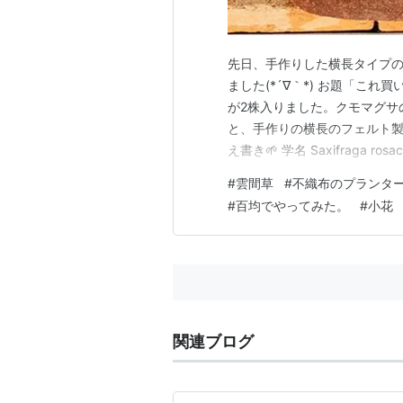
先日、手作りした横長タイプ
ました(*´∇｀*) お題「これ
が2株入りました。クモマグサ
と、手作りの横長のフェルト製フラ
え書き🌱 学名 Saxifraga
もまぐさ）商品名 雲間草（く
#
雲間草
#
不織布のプランタ
欧州の高山樹高 10〜20cm開花期
#
百均でやってみた。
#
小花
関連ブログ