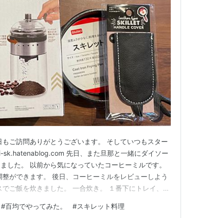
日もご訪問ありがとうございます。 そしていつもスター
sk.hatenablog.com 先日、また旦那と一緒にダイソー
ました。 以前から気になっていたコーヒーミルです。
調整ができます。 後日、コーヒーミルをレビューしよう
スでご飯を炊きました。 一合炊き。 １番下にトレイ、ミ
ルの上に固形燃料を乗せ、メスティスを載せて完成です。
#
百均でやってみた。
#
スキレット料理
ます。 約30分、火にかけてその後、タオルで15分蒸し