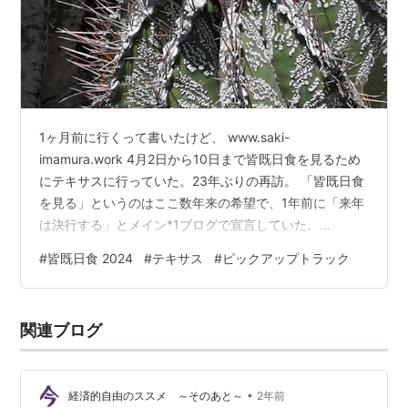
1ヶ月前に行くって書いたけど、 www.saki-
imamura.work 4月2日から10日まで皆既日食を見るため
にテキサスに行っていた。23年ぶりの再訪。 「皆既日食
を見る」というのはここ数年来の希望で、1年前に「来年
は決行する」とメイン*1ブログで宣言していた。
www.saki-imamura.com ……ので、体験談もメインブロ
#
皆既日食 2024
#
テキサス
#
ピックアップトラック
グの方に書いた。 www.saki-imamura.com よかったら読
んでくださいませ。 宣伝終わり。 ＝＝＝＝ 今回の旅は
こういう日程だった。 Dallas経由でAustin、Austinでレン
関連ブログ
タカーして1泊、翌日Houstonまで行って2泊、その後
San…
•
経済的自由のススメ ～そのあと～
2年前