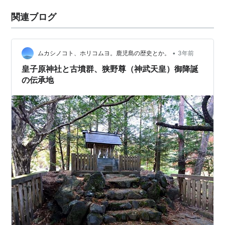
関連ブログ
•
ムカシノコト、ホリコムヨ。鹿児島の歴史とか。
3年前
皇子原神社と古墳群、狭野尊（神武天皇）御降誕
の伝承地