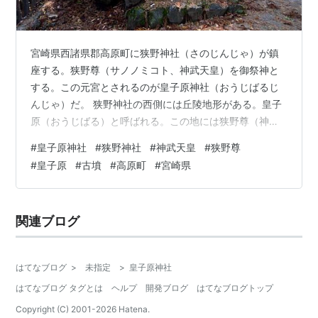
宮崎県西諸県郡高原町に狭野神社（さのじんじゃ）が鎮
座する。狭野尊（サノノミコト、神武天皇）を御祭神と
する。この元宮とされるのが皇子原神社（おうじばるじ
んじゃ）だ。 狭野神社の西側には丘陵地形がある。皇子
原（おうじばる）と呼ばれる。この地には狭野尊（神武
天皇）御降誕地の伝説がある。ここに皇子原神社が鎮座
#
皇子原神社
#
狭野神社
#
神武天皇
#
狭野尊
している。 狭野神社の元宮 皇子原へ 皇子原古墳群（高
#
皇子原
#
古墳
#
高原町
#
宮崎県
原町古墳群） 狭野神社の元宮 狭野神社の社伝によると、
孝昭天皇の御代に創建されたと伝えられている。当初の
鎮座地は神武天皇御降誕の地とされる皇子原。その後、
関連ブログ
敏達天皇の御代（6世紀）に皇子原から現在地に遷された
とされる。 境内は霧島連山の裾野にあた…
はてなブログ
>
未指定
>
皇子原神社
はてなブログ タグとは
ヘルプ
開発ブログ
はてなブログトップ
Copyright (C) 2001-
2026
Hatena.