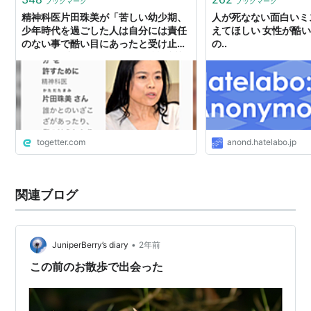
ブックマーク
ブックマーク
精神科医片田珠美が「苦しい幼少期、
人が死なない面白いミ
少年時代を過ごした人は自分には責任
えてほしい 女性が酷
のない事で酷い目にあったと受け止め
の..
やすい。(中略)それは歪んだ特権意識
と言わざるを得ない」⇨「幼少のころ
の不幸自慢をすることでマウントを取
ろうとするんだよね。ある意味無敵な
人。何人も知っている。」「みんなが
みんなじゃないし犯人がそうとは思わ
んけど、自分は不幸な目に合ってきた
togetter.com
anond.hatelabo.jp
からこれくらいしても構わないって考
えの人いるし実際私が一時期人間不信
になる原因になった女達がまさにこの
思考だった」
関連ブログ
•
JuniperBerry’s diary
2年前
この前のお散歩で出会った