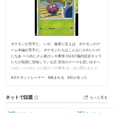
ポケモンが苦手だ。 いや、厳密に言えば、ポケモンのゲ
ーム本編が苦手だ。 ポケモンたちはこんなにかわいいの
になあ ぺりめにさん家のシモ事情 DQ3の脳内設定キャラ
たちが順調に冒険している話 冒頭のテーマを思い出すぺ
りめに ぺりめにさん家のシモ事情 あ、話は変わるんです
けどね。 今朝、ラジオじゃないの収録だったんですよ。
#
ポケモントレーナー
#
絡まれる
#
目が合った
んで、寒かったじゃないですかー（現在11月25日午
前）。 朝の最低気温8度ですって。死んじゃうよ？ その
せいか知らんけど、睡眠中に2回う〇こに起きまして。
ネットで話題
もっと見る
腹痛いんですよ。でも眠いのと水分不足で、なんか出が
悪いんですね。トイレが寒いんですね。悪循環に陥っち
ゃったんだろうなあ。 い…
348
262