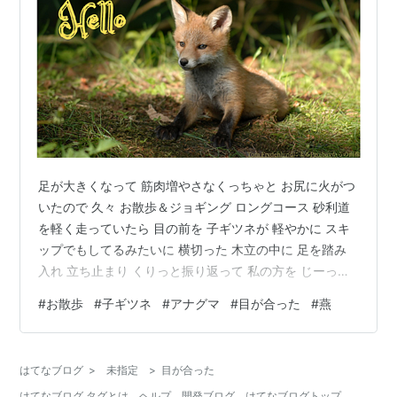
足が大きくなって 筋肉増やさなくっちゃと お尻に火がつ
いたので 久々 お散歩＆ジョギング ロングコース 砂利道
を軽く走っていたら 目の前を 子ギツネが 軽やかに スキ
ップでもしてるみたいに 横切った 木立の中に 足を踏み
入れ 立ち止まり くりっと振り返って 私の方を じーっと
見ていた 10秒くらいかな 向こうから 二人連れが歩いて
#
お散歩
#
子ギツネ
#
アナグマ
#
目が合った
#
燕
きて 彼らも 子ギツネに 気がついたみたい だけど 子ギツ
ネ 私から目を離さない じーっ じーっ じーっ ちょっと 我
慢比べっぽくなってきた と思ったら ひょいっと 木立の
はてなブログ
>
未指定
>
目が合った
奥へと また 軽やかに走って行った 以前 出会った 狐は 大
はてなブログ タグとは
ヘルプ
開発ブログ
はてなブログトップ