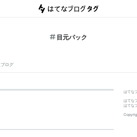
目元パック
連ブログ
はてな
はてな
はてな
Copyrig