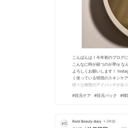
こんばんは！今年初のブログに
こんなに時が経つのが早ry な
よろしくお願いします！ Instag
く使っている韓国のスキンケア
様々な種類のアイパッチがあり
ックしてみてください！ 🔍
#
目元ケア
#
目元パック
#
韓
ケア商品です SNPのものは
ていいです 目…
•
Romi Beauty diary
5年前