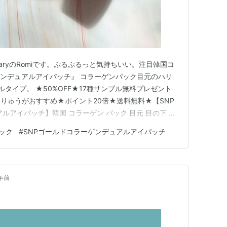
diaryのRomiです。ぷるぷるっと気持ちいい。注目韓国コ
ーゲンデュアルアイパッチ』 コラーゲンパック目元のハリ
タイプ。 ★50%OFF★17種サンプル無料プレゼント
ーりゅうがおすすめ★ポイント20倍★送料無料★【SNP
ルアイパッチ】韓国 コラーゲン パック 目元 目の下 ハ
: 1500 円楽天で詳細を見る ⭐︎ゴールド部分は肌にハリ&
ック
#
SNPゴールドコラーゲンデュアルアイパッチ
ワイトニング効果 コラーゲンや、SNP独自の…
年前