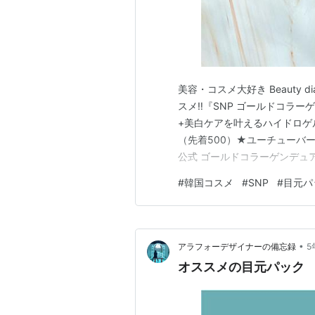
美容・コスメ大好き Beauty 
スメ‼︎『SNP ゴールドコラ
+美白ケアを叶えるハイドロゲル
（先着500）★ユーチューバ
公式 ゴールドコラーゲンデュア
リケア 保湿 たっぷり60枚価格
#
韓国コスメ
#
SNP
#
目元パ
シワ改善 ⭐︎シルバー部分はホ
•
アラフォーデザイナーの備忘録
5
オススメの目元パック