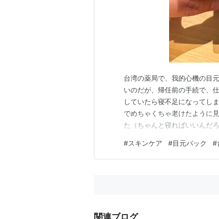
台湾の薬局で、我的心機の目元
いのだが、帰任前の手続で、
していたら寝不足になってし
でめちゃくちゃ老けたように
た（ちゃんと寝ればいいんだ
ねばいけないため、なかなかそ
#
スキンケア
#
目元パック
#
参照）、今回は目元のくすみ
た。 開封 中にはゼリーのよ
関連ブログ