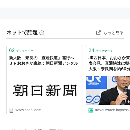
大和路線・おおさか東線の直通快速
尼崎〜(おおさか東線経由)〜奈良で運行。朝に尼崎行
き、夕方に奈良行きを各4本設定。
停車駅は、JR東西線内各駅と京橋、放出、久宝寺、王
ネットで話題
もっと見る
寺、法隆寺、大和小泉、郡山、奈良。
すべて網干総合車両所明石支所の207系・321系(共通運
62
24
ブックマーク
ブックマーク
用/7両編成)が使用される。号車番号は尼崎寄りが1号車
新大阪―奈良の「直通快速」運行へ
JR西日本、おおさか
である。
ＪＲおおさか東線：朝日新聞デジタル
表会見。直通快速は朝
大阪～奈良間を約60
種別幕はおおさか東線のラインカラーに白い縁が付いて
いる。
阪和線・大阪環状線の直通快速
御坊・和歌山・関西空港・日根野・鳳〜大阪環状線で運
行。平日朝のみの運転で、大阪環状線行き10本、大阪環
www.asahi.com
travel.watch.impress.
状線発2本が設定されている。一部は大阪環状線を一周
するため京橋方面行きで一周する列車は車外および車内