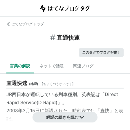
はてなブログ トップ
直通快速
このタグでブログを書く
言葉の解説
ネットで話題
関連ブログ
直通快速
(
地理
)
【
ちょくつうかいそく
】
JR西日本
が運転している列車種別。英表記は「Direct
Rapid Service(D Rapid)」。
2008年3月15日に新設された。時刻表では「直快」と表
解説の続きを読む
記。