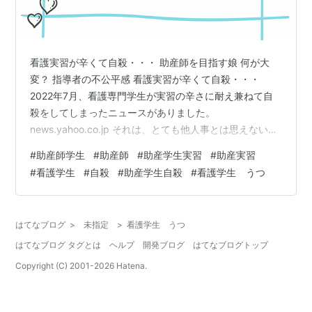
看護実習が辛くて自殺・・・ 助産師を目指す娘 何が大
変？ 指導者の不公平感 看護実習が辛くて自殺・・・
2022年7月、看護専門学生が実習の辛さに耐え兼ねて自
殺をしてしまったニュースがありました。
news.yahoo.co.jp それは、とても他人事とは思えないこ
とでした。 何故なら つい先日まで、娘も実習が辛くて自
#
助産師学生
#
助産師
#
助産学生実習
#
助産実習
殺しようとしていたから・・・。 助産師を目指す娘 娘が
#
看護学生
#
自殺
#
助産学生自殺
#
看護学生 うつ
助産師になりたいと思ったのは、私が娘を出産した時の
ホームビデオを見て、「この助産師さんのおかげで頑張
れたんだよ」と言ったことがきっかけでした。助産師は
はてなブログ
>
未指定
>
看護学生 うつ
看護職の中で唯一独立開業ができる資格であり、女性に
はてなブログ タグとは
ヘルプ
開発ブログ
はてなブログトップ
しかできない仕事です。少子化…
Copyright (C) 2001-
2026
Hatena.