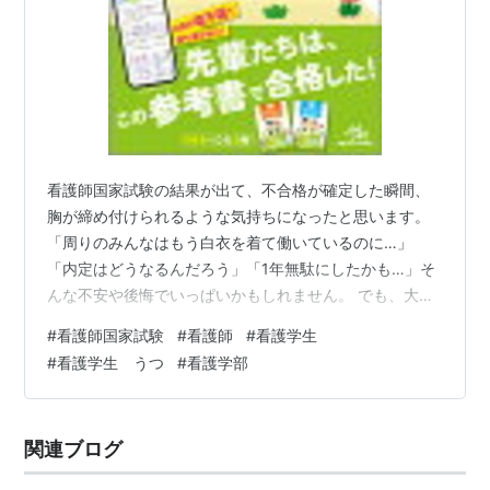
看護師国家試験の結果が出て、不合格が確定した瞬間、
胸が締め付けられるような気持ちになったと思います。
「周りのみんなはもう白衣を着て働いているのに…」
「内定はどうなるんだろう」「1年無駄にしたかも…」そ
んな不安や後悔でいっぱいかもしれません。 でも、大丈
夫です。 看護師国家試験に一度落ちたからといって、あ
#
看護師国家試験
#
看護師
#
看護学生
なたの看護師になる夢が終わるわけではありません。む
#
看護学生 うつ
#
看護学部
しろ、この経験があなたをより強い看護師に育ててくれ
る可能性が大きいんです。 不合格が確定した今だからこ
そ伝えたい、落ちても大丈夫な本当の理由を、わかりや
関連ブログ
すくまとめます。 1. 何度でも受けられる。受験回数に制
限はない 2. 新卒給料は遅いほどお…