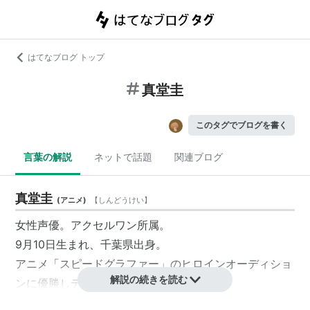
はてなブログ トップ
真堂圭
このタグでブログを書く
言葉の解説
ネットで話題
関連ブログ
真堂圭
(
アニメ
)
【
しんどうけい
】
女性声優。アクセルワン所属。
9月10日生まれ、千葉県出身。
アニメ「スピードグラファー」のヒロインオーディショ
解説の続きを読む
ンに優勝しデビュー。
当初の芸名は斉藤圭だったが半年後、2005年10月より