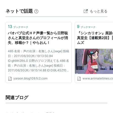
ガリレイドンナ（葉月・フェラーリ）
ネットで話題
もっと見る
ウィザード・バリスターズ〜弁魔士セシル（
穂樽夏
菜）
バトルスピリッツ烈火魂＜バーニングソウル＞（群
13
9
ブックマーク
ブックマーク
青早雲）
バオバブ公式ＨＰ声優一覧から日野聡
『シンカリオン』座談
さんと真堂圭さんのプロフィールが消
真堂圭【連載第2回】 
オーバーロード（エントマ・ヴァシリッサ・ゼー
失、移籍か？｜やらおん！
ムズ
タ）
485 名前：声の出演：名無しさん[sage] 投稿
ポケットモンスターXY/ポケットモンスター
日：2011/06/30(木) 19:13:50.84
XY&Z（ミルフィ）
ID:gNWr2RtL0 日野のプロフ消えてる 486 名
前：声の出演：名無しさん[sage] 投稿日：
カミワザ・ワンダ（シュウ）
2011/06/30(木) 19:15:14.88 ID:Dl9L4SZf0
僕のヒーローアカデミア（耳郎響香）
本当に消えてた http://www.pro-
yaraon.blog109.fc2.com
www.animatetimes.
baobab.jp/men-all.html 488 名前：声の出
ポケットモンスター サン&ムーン
（リ
ーリ
エ）
演：名無しさん[sage] 投稿日：2011/06/...
ゲーム
関連ブログ
ドリームクラブ（魅杏）
ロロナのアトリエ 〜アーランドの錬金術士〜（リオ