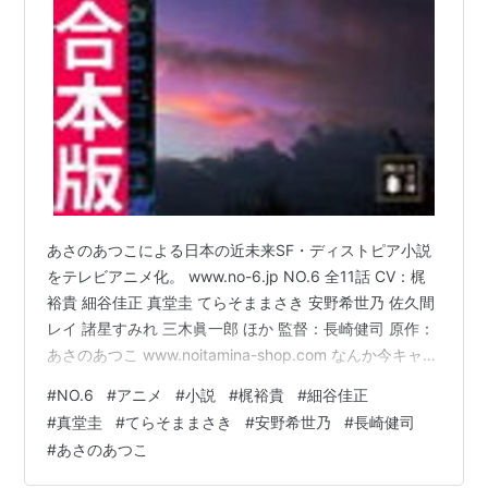
こどものじかん（鏡黒）
機動戦士ガンダム00（王留美）
バンブーブレード（原田小夏）
隠の王（黒岡野しじま）
メタルファイト ベイブレード/メタルファイト ベイ
ブレード ZEROG（天
野まど
か）
たまごっち！/たまごっち！ たまともだいしゅー
GO（ラブリっち）
あさのあつこによる日本の近未来SF・ディストピア小説
はなまる幼稚園（杏）
をテレビアニメ化。 www.no-6.jp NO.6 全11話 CV：梶
農業ムスメ！
（黒羽ミチル）
裕貴 細谷佳正 真堂圭 てらそままさき 安野希世乃 佐久間
おまもりひまり（静水久）
レイ 諸星すみれ 三木眞一郎 ほか 監督：長崎健司 原作：
境界線上のホライゾン/境界線上のホライゾンII（直
あさのあつこ www.noitamina-shop.com なんか今キャン
政）
ペーンやってる。原作未読。 全巻セット【中古】
#
NO.6
#
アニメ
#
小説
#
梶裕貴
#
細谷佳正
DVD▼NO．6 ナンバー シック（6枚セット）第1話〜第
エリアの騎士（逢沢美都）
#
真堂圭
#
てらそままさき
#
安野希世乃
#
長崎健司
11話▽レンタル落ち価格: 1799 円楽天で詳細を見る
クイーンズブレイド リベリオン（サイニャン）
#
あさのあつこ
NO．6〔ナンバーシックス〕全9冊合本版【電子書籍】[
夏色キセキ（相沢大樹）
あさのあつこ ]価格: 4257 円楽天で詳細を見る