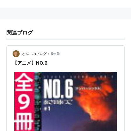
現在の芸名に改名。斉藤Kとの混同を避けたとの説あ
り。
主な出演作品
関連ブログ
アニメ
スピードグラファー（天王洲神楽）
•
どんこのブログ
5年前
ワンワンセレプー それゆけ！徹之進（犬山ルミ）
【アニメ】NO.6
マジカノ（女生徒A／幼い頃の吉川春生ほか）
夢使い（三島燐子）
ラブゲッCHU〜ミラクル声優白書〜
（川村麻由）
乙女はお姉さまに恋してる（小鳥遊圭）
一騎当千 Dragon Destiny/一騎当千 Great
Guardians/一騎当千 XTREME XECUTOR（劉備玄
徳）
大江戸ロケット（おぬい）