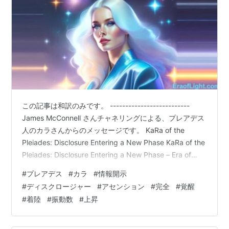
この記事は和訳のみです。 --------------------------
James McConnell さんチャネリングによる、プレアデス
人のカラさんからのメッセージです。 KaRa of the
Pleiades: Disclosure Entering a New Phase KaRa of the
Pleiades: Disclosure Entering a New Phase – Era of
Light ※ 言語選択（機械翻訳）ができます。 ・携帯電話
#
プレアデス
#
カラ
#
情報開示
から表示の場合、ページの最下部に近いところで言語選
#
ディスクロージャー
#
アセンション
#
完全
#
覚醒
択（コメントがついている場合はそれよりも下です）・
#
着陸
#
振動数
#
上昇
PCからの場合、ページの…