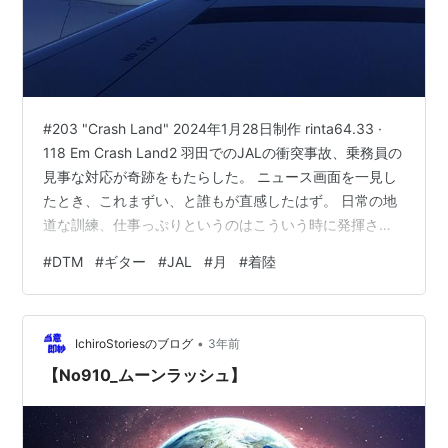
#203 "Crash Land" 2024年1月28日制作 rinta64.33 ·
118 Em Crash Land2 羽田でのJALの衝突事故、乗務員の
見事な対応が奇跡をもたらした。 ニュース画面を一見し
たとき、これまずい、と誰もが直感したはず。 日常の地
道な訓練、仕事っぷりというのはこういう時に発揮され
るね。やるな日本人！ そして、ニッポンの何かが月にピ
#
DTM
#
ギター
#
JAL
#
月
#
着陸
ンポイント着陸したとか。 正確さが売りの日本人らしく
ていいね！ ちょっとやそっとひっくり返ったって大丈
夫。 これも日頃の精進のたまもの。 どんな困難にも臨機
•
応変に応える。 七転び八起きでありたい。 ではまた ／
IchiroStoriesのブログ
3年前
Rin Tak
【No910_ムーンラッシュ】