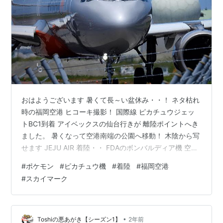
おはようございます 暑くて長～い盆休み・・！ ネタ枯れ
時の福岡空港 ヒコーキ撮影！ 国際線 ピカチュウジェッ
トBC1到着 アイベックスの仙台行きが 離陸ポイントへき
ました。 暑くなって空港南端の公園へ移動！ 木陰から写
せます JEJU AIR 着陸・・ FDAのボンバルディア機 空港
南端東側へ移動 40分前に着陸したピカチュウ機が お客
#
ポケモン
#
ピカチュウ機
#
着陸
#
福岡空港
さんを乗せ換えて離陸地点へ接近中 近くで見ると大きい
#
スカイマーク
ですね！ 東京へ飛んで行きました。 今日は台風の影響で
欠航が多いですね！☆ 撮影ポイント！ 高級カメラで写し
ていたオジサンに こんにちは～！ と・・挨拶しても知ら
ん顔 返事しない・・！ 時々こんな「くそジジイ」…
•
Toshiの悪あがき【シーズン1】
2年前