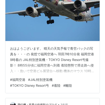
おはようございます。 晴天の天気予報で青空バックの写
真を・・・の 発想で福岡空港へ 羽田7時10分発 福岡空港
9時着の JAL特別塗装機・TOKYO Disney Resort号撮
影！ 8時55分頃に福岡空港へ到着 着陸態勢で滑走路へ侵
入・・急いで空港ビル展望台へ移動 機体のマウス 10時
10分に羽田へ 定刻に出発 離陸・・・東京羽田へ 着陸か
#
福岡空港
#
JAL特別塗装機
ら離陸まで「撮影」でした。 JALは着陸して70分で出発
#
TOKYO Disney Resort号
#
着陸
#
離陸
SKYMARKは40分 随分余裕のある業務配分ですね！
2023年10月13日 金曜日 ブログ更新時間午前6時33分 室
温20度 湿度52％ 外気温度13度 体感温度13度 昨日の航
空自衛隊芦屋基…
•
飛行機・世界の街撮影のブログ
3年前