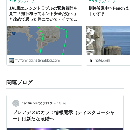
715
656
ブックマーク
ブックマーク
JAL機エンジントラブルの緊急着陸を
釧路珍道中〜Peach
見て「飛行機ってホント安全だな～」
｜かずま
と改めて思った件について - イケてる
航空総合研究所
flyfromrjgg.hatenablog.com
note.com
関連ブログ
•
cactus567のブログ
1年前
プレアデスのカラ：情報開示（ディスクロージャ
ー）は新たな段階へ