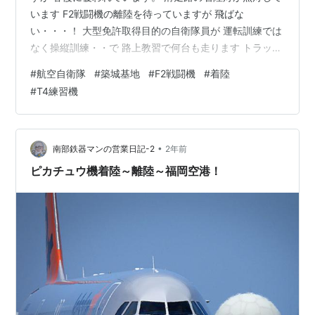
います F2戦闘機の離陸を待っていますが 飛ばな
い・・・！ 大型免許取得目的の自衛隊員が 運転訓練では
なく操縦訓練・・で 路上教習で何台も走ります トラック
の後部に操縦訓練中と張り紙 運転ではなく「操縦」です
#
航空自衛隊
#
築城基地
#
F2戦闘機
#
着陸
航空自衛隊の「こだわり」か？ 待機している跨線橋ポイ
#
T4練習機
ントの下は 日豊本線・・特急SONICが走っています 黄色
のディーゼルカーも走っていました。 YーDC125 イエロ
ーワンディーゼルカー 試運転でした。 11時過ぎになって
F2がスタンバイ！ 4機 3機 3機 T4が1機離陸しま…
•
南部鉄器マンの営業日記-2
2年前
ピカチュウ機着陸～離陸～福岡空港！