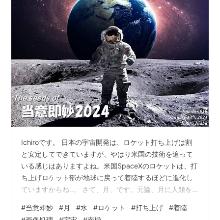
Ichiroです。 日本の宇宙開発は、ロケット打ち上げは割
と安定してできていますが、やはり米国の技術を追って
いる感じはありますよね。米国SpaceXのロケットは、打
ち上げロケット部が地球に戻って着陸するほどに進化し
ていますからね..。 さて、月、です。元論、月に人類を
送り込んだ唯一の国も米国ですが、他にロシア、中国、
#
当意即妙
#
月
#
水
#
ロケット
#
打ち上げ
#
着陸
インドが月への衛星着陸を実現しています。そして日本
#
画像処理
#
宇宙
#
南極