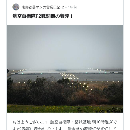
•
南部鉄器マンの営業日記-2
1年前
航空自衛隊F2戦闘機の着陸！
おはようございます 航空自衛隊・築城基地 朝10時過ぎで
すが 春霞に覆われています。 滑走路の着陸灯が点灯して