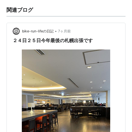
関連ブログ
•
bike-run-lifeの日記
7ヶ月前
２４日２５日今年最後の札幌出張です