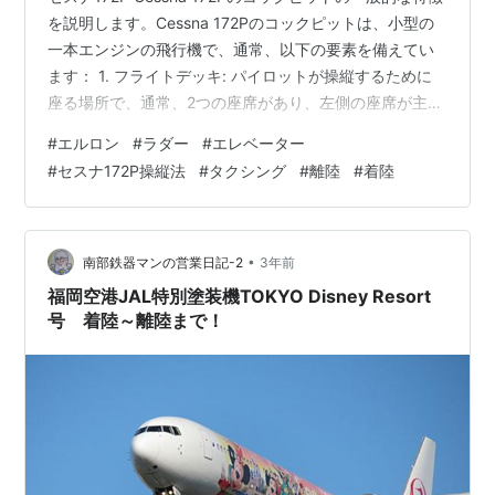
を説明します。Cessna 172Pのコックピットは、小型の
一本エンジンの飛行機で、通常、以下の要素を備えてい
ます： 1. フライトデッキ: パイロットが操縦するために
座る場所で、通常、2つの座席があり、左側の座席が主席
のパイロットの席です。 2. スティックまたはヨーク: パ
#
エルロン
#
ラダー
#
エレベーター
イロットが飛行機を操縦するためのスティックまたはヨ
#
セスナ172P操縦法
#
タクシング
#
離陸
#
着陸
ークが中央にあります。 3. インストルメンテーションパ
ネル: 高度計、空速計、方向指示計、気圧高度計、航法装
置などの航空計器が配置され、飛行情報を提供します。
4. エンジン制御: エンジンのスロットルや…
•
南部鉄器マンの営業日記-2
3年前
福岡空港JAL特別塗装機TOKYO Disney Resort
号 着陸～離陸まで！