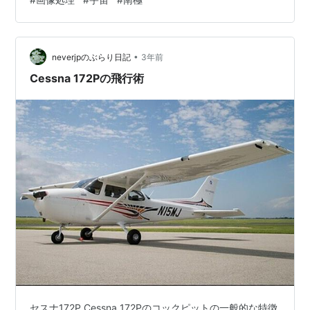
も、この1月20日に着陸を目指します。 世界に追いつ
き、月での先行活動ができるかどうか、期待したいです
ね。 寒さが厳しくなってきました。能登半島地震で被災
された方々が心配です。未だに少しずつしか救済が行わ
•
neverjpのぶらり日記
3年前
れていませんが、私たちにでき…
Cessna 172Pの飛行術
セスナ172P Cessna 172Pのコックピットの一般的な特徴