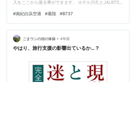
入をここから撮る事ができます。 ホテル川久とJALB737
との絡み 一瞬です・・・・ 鶴とカラスの共演（笑 パイ
#
南紀白浜空港
#
着陸
#
B737
ロット緊張の瞬間 タッチダウンはピント合わず・・・ 滑
走路全景 誘導路がないのでランウェイエンドでUターン
して戻ってきます。 ターミナルへと向かいます。
•
ごまウシの頭の体操
4年前
やはり、旅行支援の影響出ているか…？