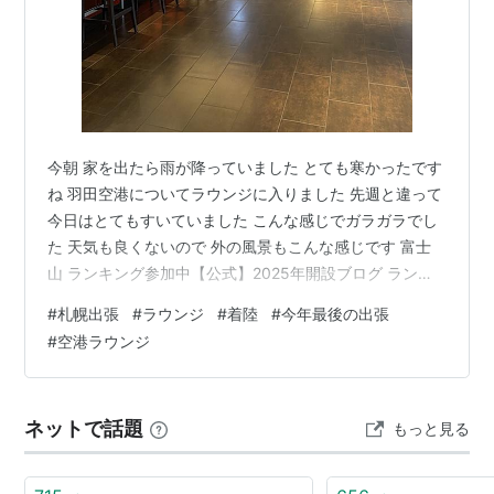
今朝 家を出たら雨が降っていました とても寒かったです
ね 羽田空港についてラウンジに入りました 先週と違って
今日はとてもすいていました こんな感じでガラガラでし
た 天気も良くないので 外の風景もこんな感じです 富士
山 ランキング参加中【公式】2025年開設ブログ ランキ
ング参加中バイク ランキング参加中バイク ランキング参
#
札幌出張
#
ラウンジ
#
着陸
#
今年最後の出張
加中ツーリング ランキング参加中はてな初心者友達募集
#
空港ラウンジ
ランキング参加中ライフスタイル ランキング参加中雑
談・日記を書きたい人のグループ 見えず曇り空です 飛行
機の搭乗も遅れ 千歳空港の混雑で着陸も遅れました トー
ネットで話題
もっと見る
タル３０分以上の遅れです 着陸シーンを座席のモニター
を写真とりま…