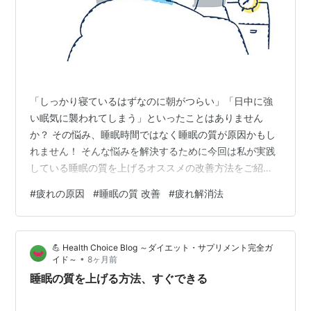
「しっかり寝ているはずなのに朝がつらい」「日中に強
い眠気に襲われてしまう」といったことはありません
か？ その悩み、睡眠時間ではなく睡眠の質が原因かもし
れません！ そんな悩みを解決するために今回は私が実践
している睡眠の質を上げるオススメの改善方法をご紹介
します♪ 目次 睡眠の質が低いとどうなるの？ 1.日中のパ
#
疲れの原因
#
睡眠の質 改善
#
疲れ解消法
フォーマンスが下がる 2.心身の健康に対する影響 睡眠の
質が悪くなる3つの原因 1.生活習慣の乱れ 2.ストレスや精
神的な不調 3.睡眠環境の問題 質の高い睡眠って？ 睡眠の
💪 Health Choice Blog ～ダイエット・サプリメント完全ガ
質を上げるオススメの方法10選 1.起床後すぐに日光を浴
•
イド～
8ヶ月前
びる 2.部屋を暗くする 3.湯船に浸かる 4.軽いストレッ…
睡眠の質を上げる方法、すぐできる