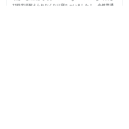
11時半頃耐えられなくなり寝ちゃいました！ …全然普通
の時間帯ですかね😅？ でも若い頃からずーっと1時2時就
寝が当たり前だったんです 逆に11時頃から夜中にむけで
どんどん頭が冴えてきて 寝るのがもったいなくなっちゃ
#
睡眠の質 改善
#
ゆる健康生活
#
ブログ更新
う感じでしたっ 今日はお休みで、日中お出かけしていっ
ぱい歩き回ったのもあってか 今11時前だけどもう寝たい
笑 そう！早寝早起きは健康的でいいんだけど、そんなに
•
早くも起きれないんですよね～ だって一般的にはふつう
カウンセリングルーム 聞き専 ～ Listen only ～
1年前
の就寝時間だから‼ でも良いなって思うことは …
睡眠の質