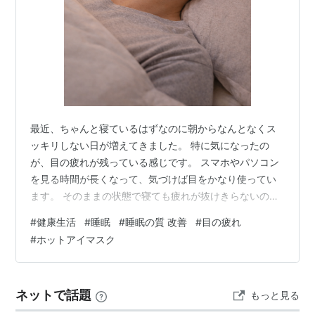
最近、ちゃんと寝ているはずなのに朝からなんとなくス
ッキリしない日が増えてきました。 特に気になったの
が、目の疲れが残っている感じです。 スマホやパソコン
を見る時間が長くなって、気づけば目をかなり使ってい
ます。 そのままの状態で寝ても疲れが抜けきらないのか
もしれません。 「寝る前に少しリセットできたら違うか
#
健康生活
#
睡眠
#
睡眠の質 改善
#
目の疲れ
も」 そう思って試してみたのが、ホットアイマスクでし
#
ホットアイマスク
た。 今回使ってみたのがこちらです👇 a.r10.to 充電式で
繰り返し使えるタイプ☑で目元をじんわり温めてくれま
す。 シルク素材なので、つけたときの違和感も少ないで
ネットで話題
もっと見る
す。 使ってみると、目のまわりがじわっとゆるむ感じが
あります。 そのまま寝る…