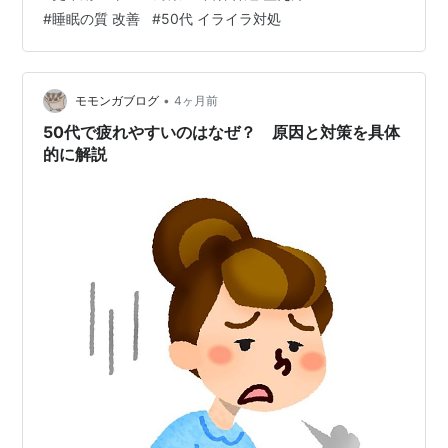
ています。本にも解決のヒントがたくさんありますよ。
#
睡眠の質 改善
#
50代 イライラ対処
mmng0702.hatenablog.com 目次 更年期でイライラが止
まらない主な原因 ① 女性ホルモンの急激な減少 ② 自
律神経の乱れ ③ 睡眠不足・慢性的な疲労 ④ 人間関
係・将来不安…
•
モモンガブログ
4ヶ月前
50代で疲れやすいのはなぜ？ 原因と対策を具体
的に解説