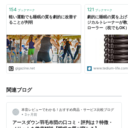
154
121
ブックマーク
ブックマーク
軽い運動でも睡眠の質を劇的に改善す
劇的に睡眠の質を上げ
ることが判明
ジカルトレーナーが教
ローラー（枕でもOK
できる肉体への改善方
gigazine.net
www.tedium-life.com
関連ブログ
本音レビューでわかる！おすすめ商品・サービス比較ブログ
•
3ヶ月前
アースダウン羽毛布団の口コミ・評判は？特徴・