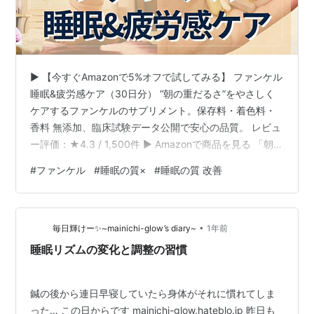
▶ 【今すぐAmazonで5%オフで試してみる】 ファンケル
睡眠&疲労感ケア（30日分） “朝の重だるさ”をやさしく
ケアするファンケルのサプリメント。保存料・着色料・
香料 無添加、臨床試験データ公開で安心の品質。 レビュ
ー評価：★4.3 / 1,500件 ▶ Amazonで商品を見る 「朝起
きた時、体が重くてスッキリしない…」そんな悩みを抱
#
ファンケル
#
睡眠の質×
#
睡眠の質 改善
える方へ。この記事を読めば、薬に頼らず“朝の疲労感”を
和らげるやさしい習慣がきっと見つかります。 実は“眠る
だけ”では疲れが取れない理由があるのをご存知でしょう
•
か？**ファンケル 睡眠&疲労感ケア（30日分）**は、そ
毎日輝けー✨~mainichi-glow’s diary~
1年前
んな悩みをサポートするために開発された…
睡眠リズムの変化と調整の習慣
鍼の後から連日早寝していたら身体がそれに慣れてしま
った… この日からです mainichi-glow.hateblo.jp 昨日も