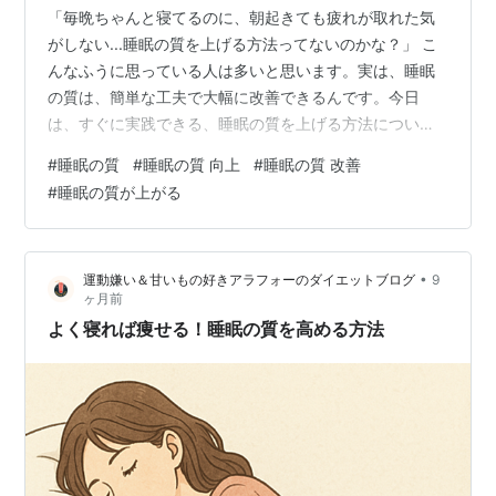
「毎晩ちゃんと寝てるのに、朝起きても疲れが取れた気
がしない...睡眠の質を上げる方法ってないのかな？」 こ
んなふうに思っている人は多いと思います。実は、睡眠
の質は、簡単な工夫で大幅に改善できるんです。今日
は、すぐに実践できる、睡眠の質を上げる方法につい
て、詳しく説明します。 睡眠の質が悪い原因 まず、睡眠
#
睡眠の質
#
睡眠の質 向上
#
睡眠の質 改善
の質が悪い理由を説明します。 原因1：「就寝前のスマー
#
睡眠の質が上がる
トフォン使用」 影響：ブルーライトが、メラトニン（睡
眠ホルモン）の産生を阻害する脳が覚醒状態になり、寝
付きが悪くなる就寝前30分～1時間のスマートフォン使用
•
運動嫌い＆甘いもの好きアラフォーのダイエットブログ
9
で、睡眠の質が30%～50%低下する可能性 改善方法：就
ヶ月前
寝の1時間前から、スマートフ…
よく寝れば痩せる！睡眠の質を高める方法