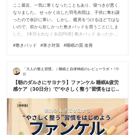
ここ最近、一気に寒くなったこともあり、寝つきが悪く
なりました。 せっかく出した羽毛布団は、子供に奪わ譲
ったので余計に寒い。 しかし、暖房をつけるほどではな
いので、前から欲しかった敷きパッドを買うことにしま
した。 [本日もれなく全品P5倍] 敷きパッド あったか 冬
シングル セミダブル ダブル 100×200cm 秋冬用 敷パッ
#
敷きパッド
#
寒さ対策
#
睡眠の質 改善
ド 敷きパット 敷き毛布 ベッドパッド パッドシーツ マイ
クロファイバー フランネル 暖かい 発熱 抗菌 防臭 軽い
洗える 洗濯可能 おしゃれ価格：1,999円～（税込、送料
•
「大人の整え習慣」｜睡眠と自律神経のレビューラボ
1年
無料) (2025/11/11時点) 楽天で購入 思いきって、プレミ
前
アムタイプを購入しましたが…
【朝のダルさにサヨナラ】ファンケル 睡眠&疲労
感ケア（30日分）で“やさしく整う”習慣をはじめ
よう