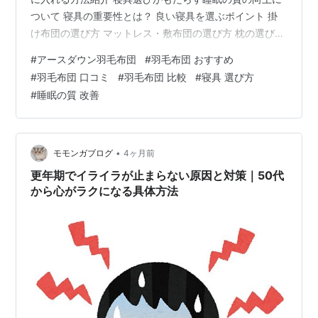
ついて 寝具の重要性とは？ 良い寝具を選ぶポイント 掛
け布団の選び方 マットレス・敷布団の選び方 枕の選び方
寝具を変えることで期待できる効果 まとめ: 自分に合っ
#
アースダウン羽毛布団
#
羽毛布団 おすすめ
た寝具で、最高の睡眠を！ アースダウン羽毛布団の特徴
#
羽毛布団 口コミ
#
羽毛布団 比較
#
寝具 選び方
高品質なホワイトダックダウンを使用 軽量なのに暖かい
#
睡眠の質 改善
通気性・吸湿性に優れた生地 日本製の安心品質 8ヶ所ル
ープ付きでズレにくい サイズ・価格のバリエーション 口
コミでも高評価！ まとめ：アースダウン羽毛布団はこん
な人におすすめ…
•
モモンガブログ
4ヶ月前
更年期でイライラが止まらない原因と対策｜50代
から心がラクになる具体方法