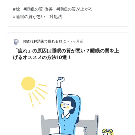
枕です。 この記事では、 なぜ枕で睡眠の質が下がるのか
#
枕
#
睡眠の質 改善
#
睡眠の質が上がる
合わない枕が引き起こす不調 見直すべきポイント を、専
#
睡眠の質が悪い 対処法
門知識がなくても分かるように解説します。 なぜ枕で睡
眠の質が下がるのか 枕の役割は「首を支えること」 枕の
本来の役割は、頭を持ち上げることではなく、首の自然
なカーブを支えることです。 人の首（頸椎）は、ゆるや
•
お疲れ解消術で疲れゼロに
7ヶ月前
かなカーブを描いています。…
「疲れ」の原因は睡眠の質が悪い？睡眠の質を上
げるオススメの方法10選！