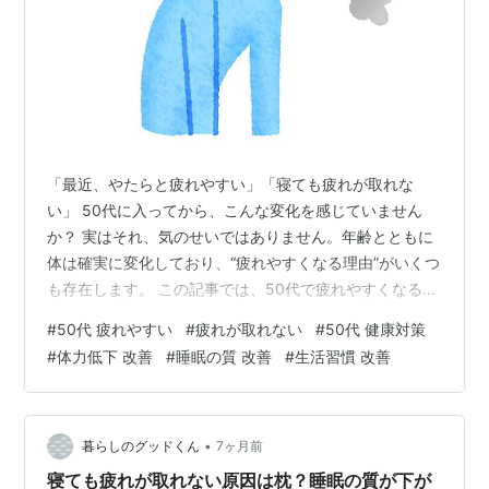
「最近、やたらと疲れやすい」「寝ても疲れが取れな
い」 50代に入ってから、こんな変化を感じていません
か？ 実はそれ、気のせいではありません。年齢とともに
体は確実に変化しており、“疲れやすくなる理由”がいくつ
も存在します。 この記事では、50代で疲れやすくなる原
因を具体的に解説し、今日からできる対策まで紹介しま
#
50代 疲れやすい
#
疲れが取れない
#
50代 健康対策
す。 別のブログで 50代で体力が落ちたと感じたら読む
#
体力低下 改善
#
睡眠の質 改善
#
生活習慣 改善
本5選を紹介しています。本の中に体力回復のヒントを見
つけることができるかもしれませんよ。
mmng0702.hatenablog.com 目次 1. 筋力の低下（基礎体
力が落ちている） 2. ホルモンバランスの変化 3. 睡眠の
•
暮らしのグッドくん
7ヶ月前
質の低下…
寝ても疲れが取れない原因は枕？睡眠の質が下が