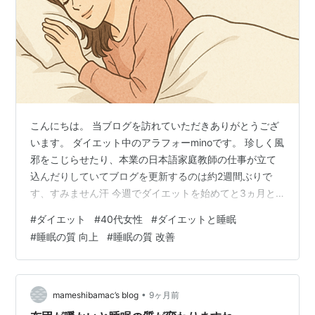
こんにちは。 当ブログを訪れていただきありがとうござ
います。 ダイエット中のアラフォーminoです。 珍しく風
邪をこじらせたり、本業の日本語家庭教師の仕事が立て
込んだりしていてブログを更新するのは約2週間ぶりで
す、すみません汗 今週でダイエットを始めてと3ヵ月と3
週間、マイナス10kg達成しましたー！パチパチパチ とこ
#
ダイエット
#
40代女性
#
ダイエットと睡眠
ろで皆さんはよく眠れていますか？実は筆者はここ数年
#
睡眠の質 向上
#
睡眠の質 改善
よく眠れていませんでした。朝起きても疲れがとれない
感じがするのです。しかしダイエットを始めてから、睡
眠とダイエットには深い関係があることを知りました。
ですので睡眠の質を上げるために色々と試し、現在かな
•
mameshibamac’s blog
9ヶ月前
り改善しました。 ということで…