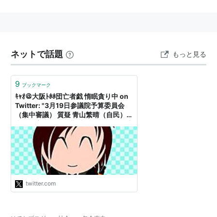
東京大学法学部卒業
米国カリフォルニア大学・ロサンゼルス校（UCLA）
法学修士課程修了
ネットで話題
もっと見る
9
ブックマーク
ｷｬｵ＠大阪ﾄﾎﾎ団亡者戯 惰眠貪り中 on
Twitter: "3月19日参議院予算委員会
（集中審議） 質疑 青山繁晴（自民）
和田政宗（自民） 難波奨二（民進） 大
野元裕（民進） ～休憩～ 大野元裕（民
進） 矢倉克夫（公明） 横山信一（公
明） 小池晃（共産） 辰巳孝太郎（共
産） 清水貴之（維…
https://t.co/oKzn49xdO6"
twitter.com