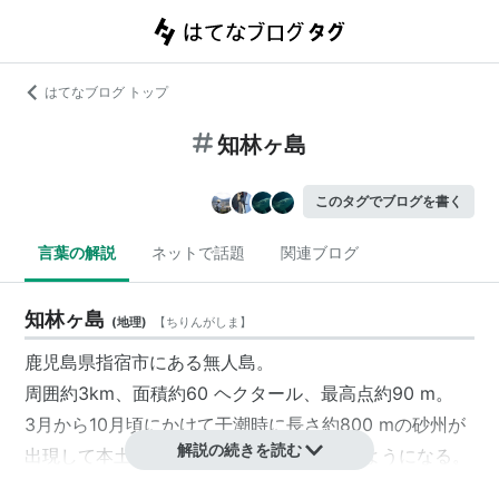
はてなブログ トップ
知林ヶ島
このタグでブログを書く
言葉の解説
ネットで話題
関連ブログ
知林ヶ島
(
地理
)
【
ちりんがしま
】
鹿児島県指宿市にある無人島。
周囲約3km、面積約60 ヘクタール、最高点約90 m。
3月から10月頃にかけて干潮時に長さ約800 mの砂州が
解説の続きを読む
出現して本土から歩いて渡ることができるようになる。