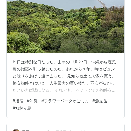
昨日は特別な日だった。去年の12月22日、沖縄から鹿児
島の指宿へ引っ越したのだ。あれから１年。時はビュン
と唸りをあげて過ぎ去った。 見知らぬ土地で家を買う。
格安物件とはいえ、人生最大の買い物だ。不安がなかっ
たといえば嘘になる。 それでも、ネットでその物件を見
つけたとき、これはマイハウスだと直観した。決め手と
#
指宿
#
沖縄
#
フラワーパークかごしま
#
魚見岳
なったのは、家が小さくて敷地が狭いこと。それでいて
#
知林ヶ島
軽なら家の前に駐車できる。 一人暮らしに向いたコンパ
クトな一戸建てを田舎で見つけるのは難しい。空き家バ
ンクを見ると格安の中古物件がいろいろ載っているけれ