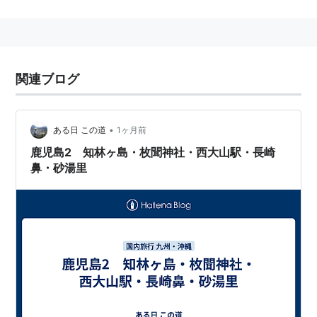
砂州は砂浜なので、歩くのに体力を使う
大人で片道約20分ほどかかる
歩きやすい靴がよい
小学生未満の幼児だと歩き通せなくなることがあ
関連ブログ
るので注意
砂州はもちろん、知林ヶ島には水道など無いので水
分を携帯した方がいい
•
ある日 この道
1ヶ月前
トイレも本土側で済ませておく
鹿児島2 知林ヶ島・枚聞神社・西大山駅・長崎
時間が経過して砂州が消えると島に取り残されるの
鼻・砂湯里
で、あらかじめ砂州の出現予測時間を調べて早めに
渡って早めに戻るのがおすすめ
日焼け対策もしておいた方がいい
本土側に駐車場あり
本土側の魚見岳からの眺めがよい。
魚見岳は頂上近くまで車で登ることができる。