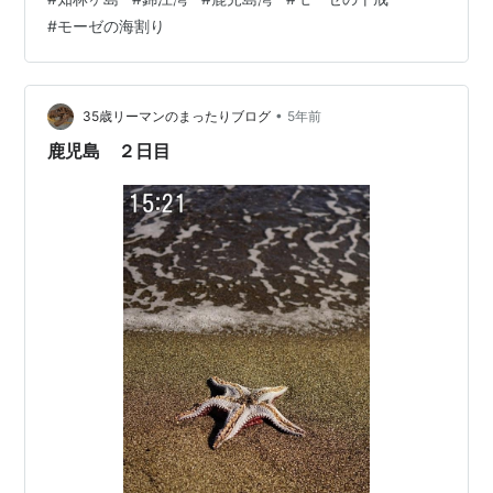
人を連れたモーゼが、 エジプトを脱出する際、敵に紅海
#
モーゼの海割り
まで追われた。 モーゼが杖を振り上げると、 海が割れ
て、道が出現し逃げる事が出来た。 敵が渡り始めたら、
海になってしまい流された話。 私が、25歳の時、旧約聖
書の十戒に興味を持って、 嫁様が当直の夜、エッチなビ
•
35歳リーマンのまったりブログ
5年前
デオを借りず・…
鹿児島 ２日目