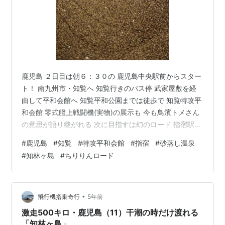
鹿児島 ２日目は朝６：３０の 鹿児島中央駅前からスター
ト！ 南九州市・知覧へ 知覧行きのバス停 武家屋敷を経
由して平和会館へ 知覧平和公園までは徒歩で 知覧特攻平
和会館 零式艦上戦闘機(実物)の展示も 今も鳥濱トメさん
の意思が語り継がれる 次に目指すは幻のロード 指宿駅へ
移動 日本でも珍しい砂蒸し温泉へ さっぱりしたら知林ヶ
#
鹿児島
#
知覧
#
特攻平和会館
#
指宿
#
砂蒸し温泉
島へ ちりりんロードを渡ってみる 知林ヶ島に取り残され
#
知林ヶ島
#
ちりりんロード
る それでも取り残されてしまったら 知林ヶ島にはガイド
さんも 指宿はもう南国のまち 指宿駅から列車で鹿児島中
央へ 南九州市・知覧へ 知覧行きのバス停 鹿児島中央駅
鹿児島中央駅前のバスターミナルへ向かいます。 駅前に
•
飛行機搭乗奇行
5年前
は各…
激走500キロ・鹿児島（11）干潮の時だけ渡れる
「知林ヶ島」