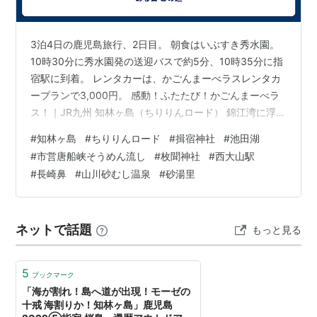
3泊4日の鹿児島旅行、2日目。 朝食はいぶすき秀水園。
10時30分に秀水園発の送迎バスで約5分、10時35分に指
宿駅に到着。 レンタカーは、かごんまーべラスレンタカ
ープランで3,000円。 感動！ふたたび！かごんまーべラ
ス！｜JR九州 知林ヶ島（ちりりんロード） 錦江湾に浮か
ぶ周囲3kmの無人島で、3月～10月の干潮時に約800mの
#
知林ヶ島
#
ちりりんロード
#
揖宿神社
#
池田湖
砂の道が現れ、歩いて渡れるようになる。 砂の道は「ち
#
市営唐船峡そうめん流し
#
枚聞神社
#
西大山駅
りりんロード」といい、錦江湾から出る海流と錦江湾へ
#
長崎鼻
#
山川砂むし温泉
#
砂湯里
入る海流の二つがぶつかる場所に砂が溜まってできる。
今日6月26日の出現予測時刻は7時55分～13時55分で、
約6時間出現し続ける。 令和８年砂州出現予測 htt…
ネットで話題
もっと見る
5
ブックマーク
「海が割れ！島へ道が出現！モーゼの
十戒 海割りか！知林ヶ島」鹿児島