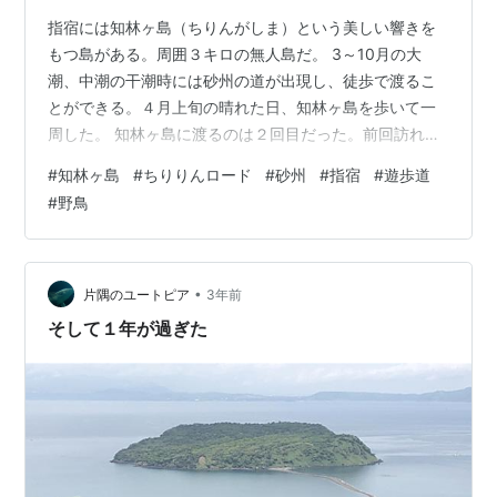
指宿には知林ヶ島（ちりんがしま）という美しい響きを
もつ島がある。周囲３キロの無人島だ。 3～10月の大
潮、中潮の干潮時には砂州の道が出現し、徒歩で渡るこ
とができる。４月上旬の晴れた日、知林ヶ島を歩いて一
周した。 知林ヶ島に渡るのは２回目だった。前回訪れた
のは去年の10月。正直なところ、あまり良い印象は受け
#
知林ヶ島
#
ちりりんロード
#
砂州
#
指宿
#
遊歩道
なかった。島内を一周するあいだに蛇を３回も見た。お
#
野鳥
目当ての野鳥にはほとんど出会えなかった。 今回も目的
は野鳥撮影だった。ネットで見つけた「知林ヶ島マッ
プ」の写真に、島内で見られる野鳥としてヤツガシラが
載っていたのだ。 その案内板が設置されたのはかなり昔
•
片隅のユートピア
3年前
のようだった。それでも、この島で目撃された…
そして１年が過ぎた