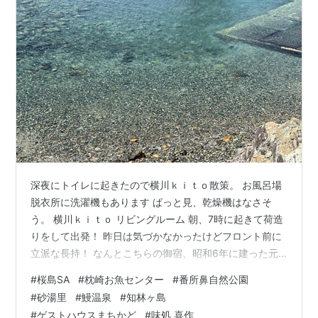
深夜にトイレに起きたので横川ｋｉｔｏ散策。 お風呂場
脱衣所に洗濯機もあります ぱっと見、乾燥機はなさそ
う。 横川ｋｉｔｏ リビングルーム 朝、7時に起きて荷造
りをして出発！ 昨日は気づかなかったけどフロント前に
立派な長持！ なんとこちらの御宿、昭和6年に建った元
下駄屋さんだそうです。昨晩少しだけお話しした同宿の
#
桜島SA
#
枕崎お魚センター
#
番所鼻自然公園
方が食べきれないので…と食材をくださいました。出発
#
砂湯里
#
鰻温泉
#
知林ヶ島
時に何度もお気をつけて…とお声がけいただき、いろん
#
ゲストハウスまちかど
#
味処 喜作