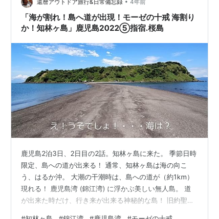
ど、無駄に部屋数が多かったり敷地が広かったりする。
•
還暦アウトドア旅行&日常備忘録
4年前
さらに２つの好条件が購入に拍車をかけた…
「海が割れ！島へ道が出現！モーゼの十戒 海割り
か！知林ヶ島」鹿児島2022⑤指宿.桜島
鹿児島2泊3日、2日目の2話。知林ヶ島に来た。 季節日時
限定、島への道が出来る！ 通常、知林ヶ島は海の向こ
う、はるか沖。 大潮の干潮時は、島への道が（約1km）
現れる！ 鹿児島湾 (錦江湾) に浮かぶ美しい無人島。 道
が出来た時だけ、行き来が出来る神秘的な島！ 旧約聖書
映画にもなった「モーゼの十戒」ご存じなら、 ヘブライ
#
知林ヶ島
#
錦江湾
#
鹿児島湾
#
モーゼの十戒