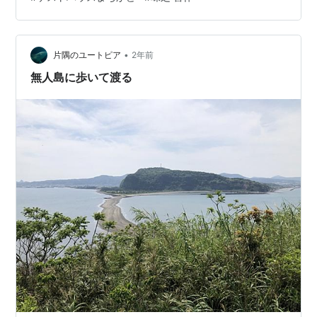
な意味でありがとうございました。 横川ICから九州道に
乗って桜島SAで朝ごはん。 薩摩ゆかりの歴史上の人物の
顔はめパネルが10枚ほど並んでおりました 昨日ネットで
調べていたらレストランが…
•
片隅のユートピア
2年前
無人島に歩いて渡る