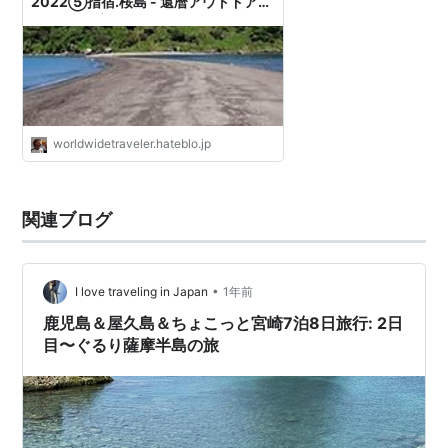
2022⑤指宿.桜島 - 還暦アウトドア旅
行&日常備忘録
worldwidetraveler.hateblo.jp
関連ブログ
•
I love traveling in Japan
1年前
鹿児島＆屋久島＆ちょこっと宮崎7泊8日旅行: 2日
目〜ぐるり薩摩半島の旅