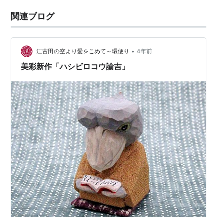
関連ブログ
•
江古田の空より愛をこめて～環便り
4年前
美彩新作「ハシビロコウ諭吉」