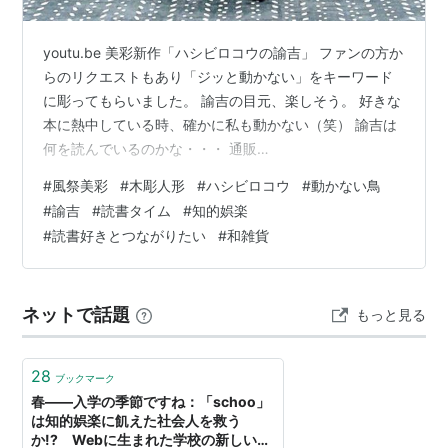
youtu.be 美彩新作「ハシビロコウの諭吉」 ファンの方か
らのリクエストもあり「ジッと動かない」をキーワード
に彫ってもらいました。 諭吉の目元、楽しそう。 好きな
本に熱中している時、確かに私も動かない（笑） 諭吉は
何を読んでいるのかな・・・ 通販
→http://goo.gl/zzmdh9 #風祭美彩 #木彫人形 #ハシビロ
#
風祭美彩
#
木彫人形
#
ハシビロコウ
#
動かない鳥
コウ #動かない鳥 #諭吉 #読書タイム #知的娯楽 #読書好
#
諭吉
#
読書タイム
#
知的娯楽
きな人と繋がりたい #和雑貨 www.youtube.com
#
読書好きとつながりたい
#
和雑貨
ネットで話題
もっと見る
28
ブックマーク
春――入学の季節ですね：「schoo」
は知的娯楽に飢えた社会人を救う
か!? Webに生まれた学校の新しいカ