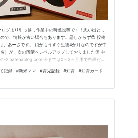
ブログより引っ越し作業中の時差投稿です！思い出とし
ので、情報が古い場合もあります。悪しからず😊 投稿
んにちは、あーさです。 娘がもうすぐ生後4か月なのですが中
名）が、次の段階へレベルアップしておりました👏 中
1-2.hatenablog.com 今までは0～3ヶ月用で白黒だっ
し、赤色が増えました！ 月齢が低いと色の認識が白黒だ
て記録
#
新米ママ
#
育児記録
#
知育
#
知育カード
んな色を認識していくんだそうで。 最近は動くものを