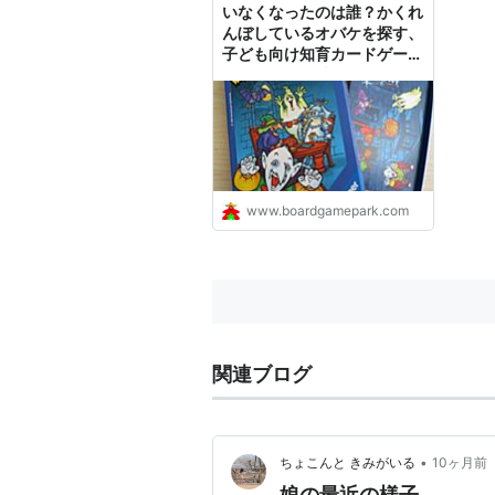
いなくなったのは誰？かくれ
んぼしているオバケを探す、
子ども向け知育カードゲーム
「オバケのお城
(GRUSELINO/Haunted
Castle)」。 - 親子ボードゲ
ームで楽しく学ぶ。
www.boardgamepark.com
関連ブログ
•
ちょこんと きみがいる
10ヶ月前
娘の最近の様子