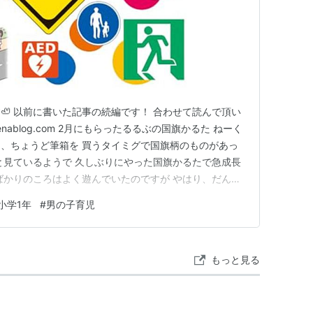
🦥 以前に書いた記事の続編です！ 合わせて読んで頂い
atenablog.com 2月にもらったるるぶの国旗かるた ねーく
、ちょうど筆箱を 買うタイミグで国旗柄のものがあっ
と見ているようで 久しぶりにやった国旗かるたで急成長
たばかりのころはよく遊んでいたのですが やはり、だんだ
か月くらいおもちゃ箱の中で眠っていました😅 久しぶり
小学1年
#
男の子育児
これをくれた伯父（おい嫁ちゃんの兄）が 遊びにくるこ
もっと見る