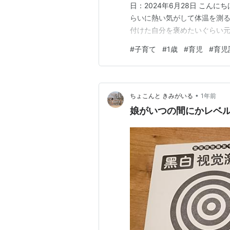
日：2024年6月28日 こん
らいに熱い気がして体温を測る
付けた自分を褒めたいぐらい
から継続中。 すっごい悩みま
#
子育て
#
1歳
#
育児
#
育児
嫌やし。絶対いつものパター
水と痰切のお薬貰って 熱上が
•
ちょこんと きみがいる
1年前
娘がいつの間にかレベ