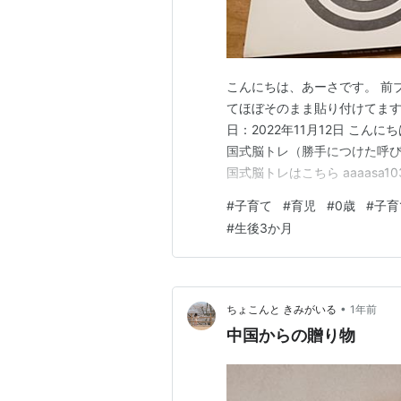
こんにちは、あーさです。 前
てほぼそのまま貼り付けてます
日：2022年11月12日 こ
国式脳トレ（勝手につけた呼び
国式脳トレはこちら aaaasa103
たのですが3～6ヶ月用に突入
#
子育て
#
育児
#
0歳
#
子育
け？とかなんとか。徐々にいろ
#
生後3か月
目で追ってくれ…
•
ちょこんと きみがいる
1年前
中国からの贈り物