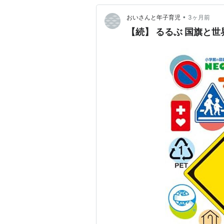
•
おいさんと年子育児
3ヶ月前
【続】 るるぶ 国旗と