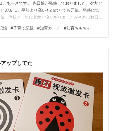
にちは、あーさです。 先日娘が発熱しておりました。夕方ぐ
と37.8℃。平熱より高いもののとても元気。発熱に気
元気。症状としては鼻水と痰がありましたがそれは数日前
した病院連れていくか😊 誰がどう見ても超元気やしご機
記録
#
子育て記録
#
知育カード
#
知育おもちゃ
ンで「うーん、風邪やね。様子見やね。」って言われて鼻
ったら座薬使っ…
ルアップしてた