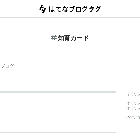
知育カード
連ブログ
はてな
はてな
はてな
Copyrig