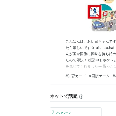
こんばんは、おい嫁ちゃんです
たら嬉しいです☆ oisanto.h
んが国や国旗に興味を持ち始め
たので即決！ 授業中もボケ～
を見せてくれました👀 貰っ
んとやらなくなっていき 約2
#
知育カード
#
国旗ゲーム
#
にやるきっかけになったのは 
とになったからです…
ネットで話題
7
ブックマーク