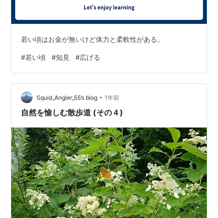
若い頃はお金が無いけど体力と柔軟性がある。
#
若い頃
#
知見
#
広げる
•
Squid_Angler_55’s blog
1年前
自然を愉しむ散歩道 (その４)