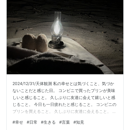
2024/12/31/天体観測 私の幸せとは気づくこと、気づか
ないことだと感じた日。 コンビニで買ったプリンが美味
しいと感じること。 久しぶりに友達に会えて嬉しいと感
じること。 今日も一日疲れたと感じること。 コンビニの
プリンを買えること。 久しぶりに友達に会えること。 今
日も一日頑張れたこと。 今この時を生きているというこ
#
幸せ
#
日常
#
生きる
#
言葉
#
知見
と。 何気ない日常の当たり前に気づくこと。 何気ない日