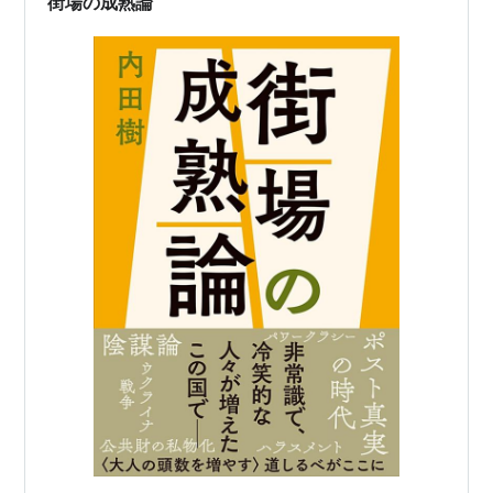
街場の成熟論
画のP…