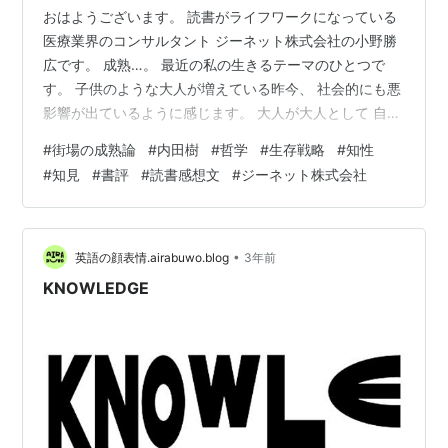
おはようございます。 読書がライフワークになっている
医療業界のコンサルタント ジーネット株式会社の小野勝
広です。 成熟…。 最近の私の生きるテーマのひとつで
す。 子供のような大人が増えている昨今、 社会的にも悪
影響が出ているように感じます。 大人が大人として 自
律、自立して 他者のために身を尽くせる。 成熟とは何
#
街場の成熟論
#
内田樹
#
哲学
#
生存戦略
#
知性
か？ 自分の中でもモヤモヤしています。 今回ご紹介する
#
知見
#
書評
#
読書感想文
#
ジーネット株式会社
書籍は、 【 街場の成熟論 】 です。 本書をピックアップ
した理由 『 街場の成熟論 』 内田 樹 文芸春秋 を読みま
した。 いや～、敬愛する内田樹さんが 「成熟」について
語るなら そりゃ即買いしますし、 すぐに読み始めます
•
英語の顔表情.airabuwo.blog
3年前
よ。 …
KNOWLEDGE