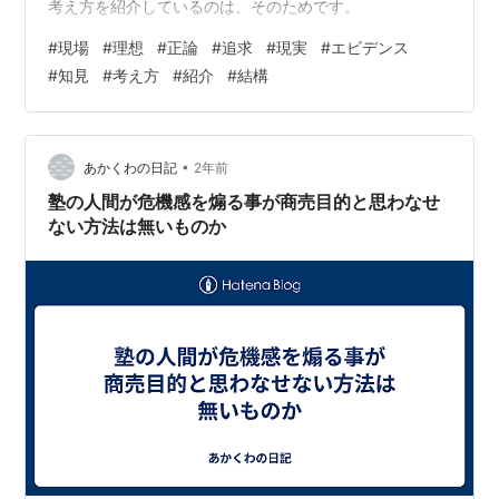
考え方を紹介しているのは、そのためです。
#
現場
#
理想
#
正論
#
追求
#
現実
#
エビデンス
#
知見
#
考え方
#
紹介
#
結構
•
あかくわの日記
2年前
塾の人間が危機感を煽る事が商売目的と思わなせ
ない方法は無いものか