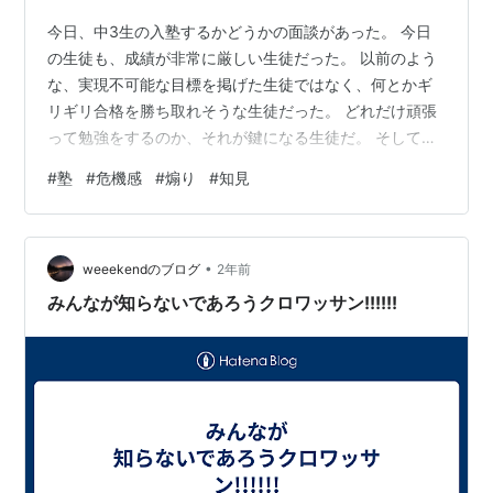
今日、中3生の入塾するかどうかの面談があった。 今日
の生徒も、成績が非常に厳しい生徒だった。 以前のよう
な、実現不可能な目標を掲げた生徒ではなく、何とかギ
リギリ合格を勝ち取れそうな生徒だった。 どれだけ頑張
って勉強をするのか、それが鍵になる生徒だ。 そして、
この生徒は今すぐにでも勉強を始めなければいけない生
#
塾
#
危機感
#
煽り
#
知見
徒だった。 だけど、結論を出すのを2週間後にしてくれ
ないかと言われた。 学校の3者面談で、どのような事を
言われるのか待ちたいからだそうだ。 ここで僕は悩ん
•
だ。 ここで、 『今の学力状況で待っている時間なんて無
weeekendのブログ
2年前
い。今すぐにでも始めなければいけない！』 と伝える事
みんなが知らないであろうクロワッサン!!!!!!
を。 塾は民間企業であり、利益が…