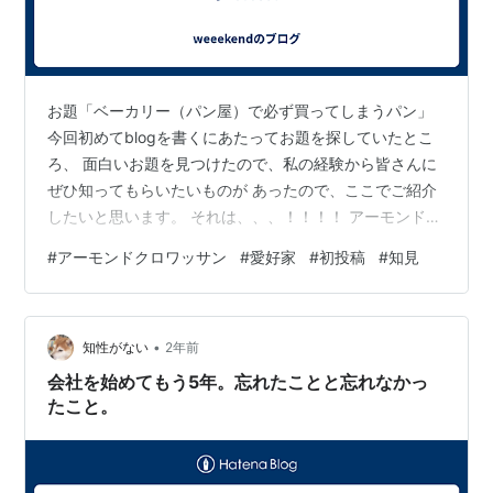
お題「ベーカリー（パン屋）で必ず買ってしまうパン」
今回初めてblogを書くにあたってお題を探していたとこ
ろ、 面白いお題を見つけたので、私の経験から皆さんに
ぜひ知ってもらいたいものが あったので、ここでご紹介
したいと思います。 それは、、、！！！！ アーモンドク
ロワッサンです！！ 聞いたことのある人はおそらく日本
#
アーモンドクロワッサン
#
愛好家
#
初投稿
#
知見
ではなく、外国で目にして、 聞いたのではないでしょう
か？！ 私まだ日本でアーモンドクロワッサンが出回って
いるのを見たことがありません。 画像検索やYoutube、
•
SNSで調べてみてください。 また、これを機に日本でも
知性がない
2年前
人気になることを願います。 パン屋の皆さん！ 新しく商
会社を始めてもう5年。忘れたことと忘れなかっ
品開発するなら…
たこと。