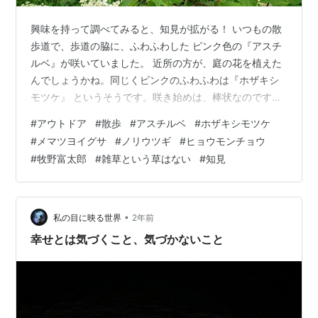
興味を持って調べてみると、知見が拡がる！ いつもの散
歩道で、歩道の脇に、ふわふわした ピンク色の『アスチ
ルベ』が咲いていました。 近所の方が、庭の花を植えた
んでしょうかね。同じくピンクのふわふわは『ホザキシ
モツケ』 というそうです。咲き始めは、棒状なのですが
束になり、終いには、毬のようになりました。先月来、
#
アウトドア
#
散歩
#
アスチルベ
#
ホザキシモツケ
気になっていた紅色と黄緑色の植物に 黄色い花が咲きま
#
メマツヨイグサ
#
ノリウツギ
#
ヒョウモンチョウ
した。『メマツヨイグサ』で 『雌待宵草』の名前の通
#
牧野富太郎
#
雑草という草はない
#
知見
り、夕方になると花が 開き、日中は、閉じているそうで
す。『カシワバアジサイ』に似た『ノリウツギ』。 ググ
ってみると、製紙用に、樹皮から『糊』を 採って、茎が
『中空』なことから、『糊空木』 …
•
私の目に映る世界
2年前
幸せとは気づくこと、気づかないこと