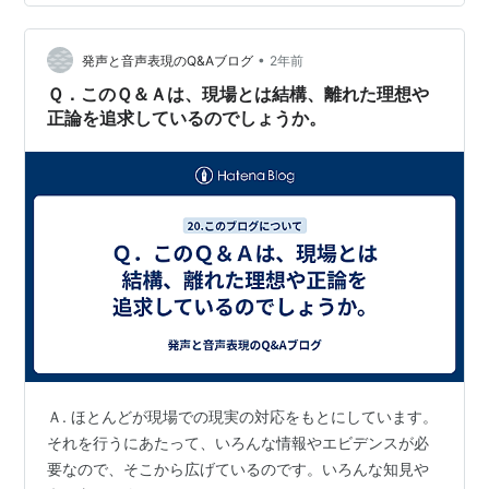
常が当たり前じゃないと気づくこと。 もう二度と来ない
日々かもしれないと気づくこと。 幸せとは気づくこと。
•
帰り道に好きな音楽を聴く。 晩ご飯のおかずをスーパー
発声と音声表現のQ&Aブログ
2年前
へ買いに行く。 明日は何をしようか考える。 当たり前に
Ｑ．このＱ＆Ａは、現場とは結構、離れた理想や
音楽を聴…
正論を追求しているのでしょうか。
Ａ. ほとんどが現場での現実の対応をもとにしています。
それを行うにあたって、いろんな情報やエビデンスが必
要なので、そこから広げているのです。いろんな知見や