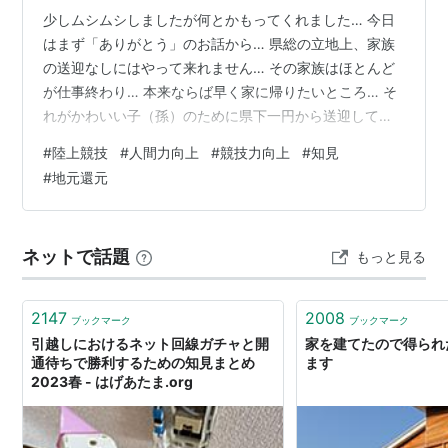
少しムシムシしましたが何とかもってくれました… 今日
はまず「ありがとう」のお話から… 県総の立地上、家族
の送迎なしにはやって来れません… その家族はほとんど
が仕事終わり… 本来ならば早く家に帰りたいところ… そ
れがかわいい子（孫）のために県下一円から送迎してく
ださいます… いまここに立っていることは特別なこと！
#
陸上競技
#
人間力向上
#
競技力向上
#
知見
もちろんコーチも仕事終わり… だからこそこの時間を有
#
地元還元
意義なものにしよう！ 今日も来てよかった！と誰もが思
える時間にしよう！と… 次は「凡事徹底」のお話… 野球
のキャッチボールのように… 基本的なことこそ大切にし
ネットで話題
もっと見る
よう！ ストレッチ然り、補強然り、姿勢づくり然り、腕
振り然り… 最後は「間」…
2147
2008
ブックマーク
ブックマーク
引越しにおけるネット回線ガチャと開
家を建てたので得られ
通待ちで勝利するための知見まとめ
ます
2023春 - はげあたま.org