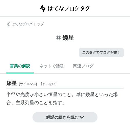
はてなブログ トップ
矮星
このタグでブログを書く
言葉の解説
ネットで話題
関連ブログ
矮星
(
サイエンス
)
【
わいせい
】
半径や光度が小さい恒星のこと。単に矮星といった場
合、主系列星のことを指す。
解説の続きを読む
リスト::天文学