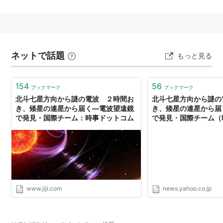
ネットで話題
もっと見る
154
56
ブックマーク
ブックマーク
北斗七星方向から謎の電波 ２時間お
北斗七星方向から謎の
き、矮星の連星から届く―電波望遠鏡
き、矮星の連星から届
で発見・国際チーム：時事ドットコム
で発見・国際チーム（時
Yahoo!ニュース
www.jiji.com
news.yahoo.co.jp