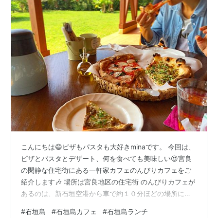
こんにちは😄ピザもパスタも大好きminaです。 今回は、
ピザとパスタとデザート、何を食べても美味しい😍宮良
の閑静な住宅街にある一軒家カフェのんびりカフェをご
紹介します🎶 場所は宮良地区の住宅街 のんびりカフェが
あるのは、新石垣空港から車で約１０分ほどの場所にあ
る、宮良地区。 大通りの390号線沿いにお店の名前が書
#
石垣島
#
石垣島カフェ
#
石垣島ランチ
いてある目印があるので見逃さないように！ 目印の路地