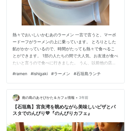
熱々でおいしいかむあのラーメン 一言で言うと、マーボ
ードーフがラーメンの上に乗っています。 とろりとした
餡がかかっているので、時間がたっても熱々で食べるこ
とができます。 1部の人たちの間で大人気、お友達が食べ
たいと言うので食べに行きました。 うん、以前他の店で
食べたマーボー麺より全然おいしいねーと、ニコニコし
#
ramen
#
ishigaki
#
ラーメン
#
石垣島ランチ
ながら食べました。 結構ボリュームがあるので、さすが
の大食漢でも食べきることが出来ませんでした。 これは
石垣あるあるですが、どこの飲食店さんも結構量がある
•
パターンが多いです。 どーんと量があった方がお客さん
南の島のあそびかた＆カフェ情報
3年前
は嬉しいんですかね？おかげさまで、石垣島に暮らし始
【石垣島】宮良湾を眺めながら美味しいピザとパ
めて、体重がうなぎ登りです。ありが…
スタでのんびり💛『のんびりカフェ』