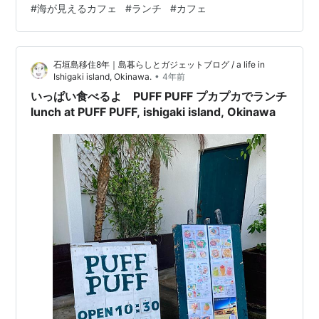
#
海が見えるカフェ
#
ランチ
#
カフェ
を道なりに（ちょっと細い）坂道を上がって行くと、の
んびりカフェがあります。 みやら保育園の近くです。駐
車場は５台分ほどなので、乗り合わせて行くのがおすす
石垣島移住8年｜島暮らしとガジェットブログ / a life in
めです。 宮良湾を一望できるテラス席 テラスからの景色
•
Ishigaki island, Okinawa.
4年前
✨綺麗にお手入れされた庭の向…
いっぱい食べるよ PUFF PUFF プカプカでランチ
lunch at PUFF PUFF, ishigaki island, Okinawa