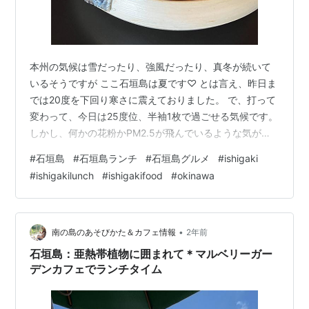
本州の気候は雪だったり、強風だったり、真冬が続いて
いるそうですが ここ石垣島は夏です♡ とは言え、昨日ま
では20度を下回り寒さに震えておりました。 で、打って
変わって、今日は25度位、半袖1枚で過ごせる気候です。
しかし、何かの花粉かPM2.5が飛んでいるような気がし
ます。喉がイガイガ。 観光客の方も、2月は続々と訪れ
#
石垣島
#
石垣島ランチ
#
石垣島グルメ
#
ishigaki
ていらっしゃるようで、市街地には多くの外国人(中国人
#
ishigakilunch
#
ishigakifood
#
okinawa
系)の方がたくさん街ブラをされていました。 何か道が混
んでるなぁと思ったら、サザンゲートブリッジを見るべ
し、です。 今日もサザンゲートブリッジで、大型バス、
タクシーが信号待ちをしているのが見えました。 これは
•
南の島のあそびかた＆カフェ情報
2年前
何を意味しているかと…
石垣島：亜熱帯植物に囲まれて＊マルベリーガー
デンカフェでランチタイム