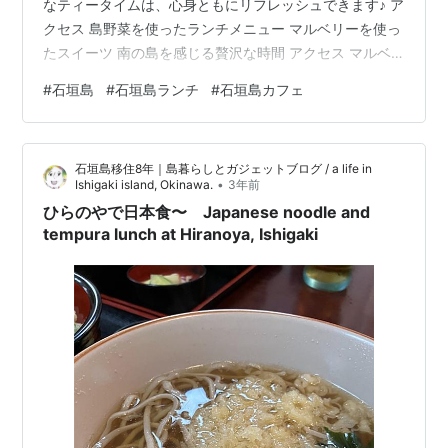
なティータイムは、心身ともにリフレッシュできます♪ ア
クセス 島野菜を使ったランチメニュー マルベリーを使っ
たスイーツ 南の島を感じる贅沢な時間 アクセス マルベ
リーガーデンカフェの敷地は２５００坪。 周りには何も
#
石垣島
#
石垣島ランチ
#
石垣島カフェ
ない場所にあるので注意！グーグルマップで『マルベリ
ーガーデン』を検索してください。住所検索だと、違う
場所に行ってしまいました。 ちょっと不安になりました
石垣島移住8年｜島暮らしとガジェットブログ / a life in
が、ナビ通りに行って無事到着。 ４月にグランドオープ
•
Ishigaki island, Okinawa.
3年前
ンしたら、もっと看板を立てるそうです。 島野菜を使っ
ひらのやで日本食〜 Japanese noodle and
たランチメニュー 島野菜の天ぷ…
tempura lunch at Hiranoya, Ishigaki