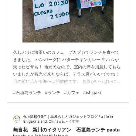
久しぶりに海沿いのカフェ、プカプカでランチを食べて
きました。 ハンバーグに バターチキンカレー 生ハムが
乗ったピザも！ 地元民なので、室内の席を用意してもら
いましたが観光で来たならば、テラス席がいいですね！
目の前に広がる海〜は開放的です。 お腹がいっぱいにな
ったら、屋上に上がってみました。この日は曇りでした
#
石垣島ランチ
#
ランチ
#
カフェ
#
ishigaki
が、お天気が良ければ、キラキラと海が目の前に広がっ
て気持ちが良さそうです。 It's been a while since I had
lunch at Puka Puka, a seafront café. Hamburgers.
石垣島移住8年｜島暮らしとガジェットブログ / a life in
Butter chicken curry. And a …
•
Ishigaki island, Okinawa.
4年前
無言花 新川のイタリアン 石垣島ランチ pasta