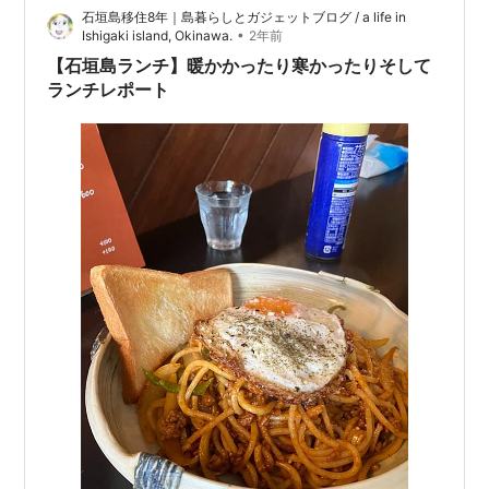
石垣島移住8年｜島暮らしとガジェットブログ / a life in
•
Ishigaki island, Okinawa.
2年前
【石垣島ランチ】暖かかったり寒かったりそして
ランチレポート