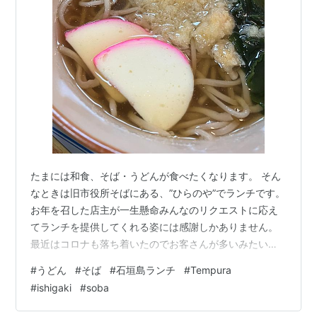
たまには和食、そば・うどんが食べたくなります。 そん
なときは旧市役所そばにある、”ひらのや”でランチです。
お年を召した店主が一生懸命みんなのリクエストに応え
てランチを提供してくれる姿には感謝しかありません。
最近はコロナも落ち着いたのでお客さんが多いみたいで
大変そうです。 先日はオーダーを間違えちゃったみたい
#
うどん
#
そば
#
石垣島ランチ
#
Tempura
で、私はそばの代わりにうどんを引き受けました。 ひら
#
ishigaki
#
soba
のやの天ぷら系はカリカリしてて美味しいです。 天重に
かかっているタレも甘辛系でご飯がすすむ〜 定食も結構