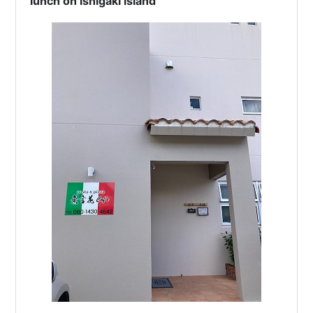
lunch on ishigaki island