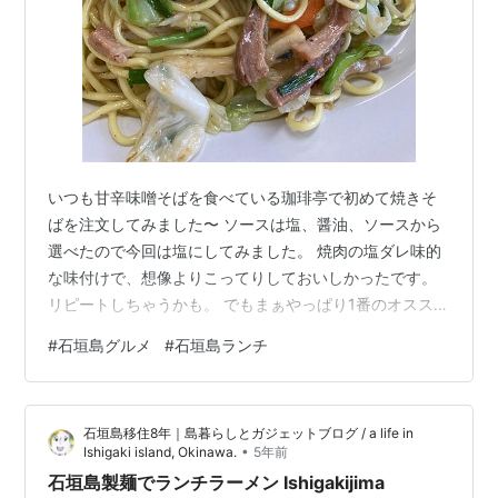
いつも甘辛味噌そばを食べている珈琲亭で初めて焼きそ
ばを注文してみました〜 ソースは塩、醤油、ソースから
選べたので今回は塩にしてみました。 焼肉の塩ダレ味的
な味付けで、想像よりこってりしておいしかったです。
リピートしちゃうかも。 でもまぁやっぱり1番のオススメ
は甘辛味噌そばです。スープをすすって、やっぱりこれ
#
石垣島グルメ
#
石垣島ランチ
よー、って声に出してしまいます。 isg.hatenablog.com
This was the first time I ordered yakisoba at Coffee
Tei, where I always eat sweet and spicy miso soba.
石垣島移住8年｜島暮らしとガジェットブログ / a life in
You c…
•
Ishigaki island, Okinawa.
5年前
石垣島製麺でランチラーメン Ishigakijima