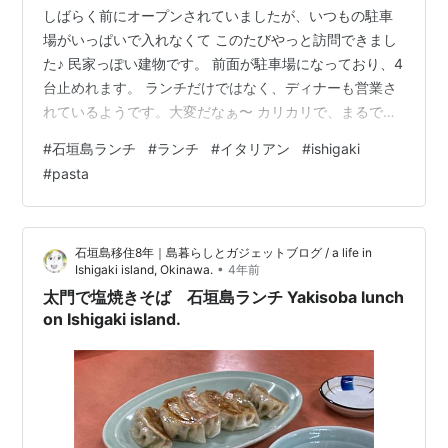
しばらく前にオープンされていましたが、いつもの駐車
場がいっぱいで入れなくて このたびやっと訪問できまし
た♪ 民家っぽい建物です。 前面が駐車場になっており、4
台止めれます。 ランチだけではなく、ディナーも営業さ
れているようです。大変だなぁ〜 カリカリで、まるでク
ラッカーのような生地のピザ。 こちらはマリナーラ、チ
#
石垣島ランチ
#
ランチ
#
イタリアン
#
ishigaki
ーズを使わないトマトソースのピザです。シンプルだけ
#
pasta
に素材の味で勝負タイプのピザです。 こちらは日替わり
パスタ、茄子とシーフードのトマトソース。 アツアツで
ニンニクが効いておいしかったです。そしてリーズナブ
石垣島移住8年｜島暮らしとガジェットブログ / a life in
ル。 コーヒーとサラダ、1人はデザートもたべて、 2人で
•
Ishigaki island, Okinawa.
4年前
2050円でした。 コーヒ…
太門で塩焼きそば 石垣島ランチ Yakisoba lunch
on Ishigaki island.