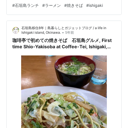
メンの麺と同じ麺を使ってありましたが、びっくりした
#
石垣島ランチ
#
ラーメン
#
焼きそば
#
ishigaki
のがその量の多さです！ ラーメンの1.5から2倍はあるん
じゃないかなと言う位の大量麺！ フーフー言いながら平
らげましたw いつもおいしいけど、今日もおいしかった
石垣島移住8年｜島暮らしとガジェットブログ / a life in
です。 painushimart.com 追記 2023.01.06 今年もさっそ
•
Ishigaki island, Okinawa.
5年前
く食べに行ってきました。 この日のランチは大混雑 …
珈琲亭で初めての焼きそば 石垣島グルメ, First
time Shio-Yakisoba at Coffee-Tei, Ishigaki,
Okinawa