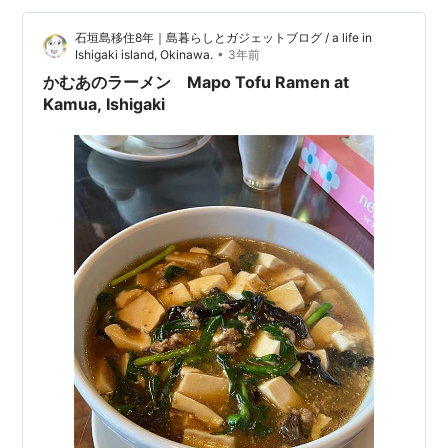
またこれボリュームがあって食べごたえがあります。
石垣島移住8年｜島暮らしとガジェットブログ / a life in
Sometimes I crave Japanese food, like sob…
•
Ishigaki island, Okinawa.
3年前
かむあのラーメン Mapo Tofu Ramen at
Kamua, Ishigaki