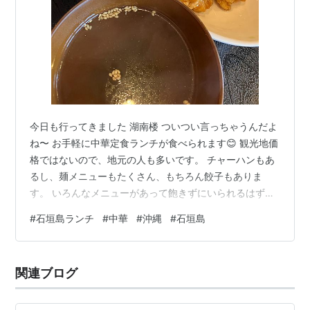
今日も行ってきました 湖南楼 ついつい言っちゃうんだよ
ね〜 お手軽に中華定食ランチが食べられます😊 観光地価
格ではないので、地元の人も多いです。 チャーハンもあ
るし、麺メニューもたくさん、もちろん餃子もありま
す。 いろんなメニューがあって飽きずにいられるはずな
んですが、 最近注文するメニューが固定してきまし
#
石垣島ランチ
#
中華
#
沖縄
#
石垣島
た…。 鶏の唐揚げをアレンジしたメニュー(ゆーりんち
ー、甘辛炒め、甘酢炒めなど) または、肉だんご定食で
す。 12時ちょっと過ぎに入店しましたが、その後続々お
関連ブログ
客さんが来店！ あっという間に満席になりました。 ワン
オペ、料理を作られているので、 満席になったり、注文
が立て込むと出てくるまでにと…