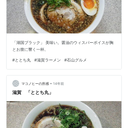
「湖国ブラック」 美味い。醤油のウィスパーボイスが胸
とお腹に響く一杯。
#
ととち丸
#
滋賀ラーメン
#
石山グルメ
•
マコノヒーの所感
14年前
滋賀 「ととち丸」