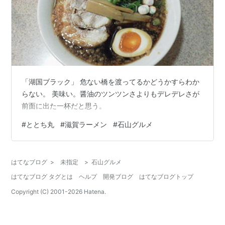
「湖国ブラック」 危ない橋を渡ってるかどうかすらわか
らない。 美味い。醤油のツンツンさよりもデレデレさが
前面に出た一杯だと思う。
#
ととち丸
#
滋賀ラーメン
#
石山グルメ
はてなブログ
>
未指定
>
石山グルメ
はてなブログ タグとは
ヘルプ
開発ブログ
はてなブログトップ
Copyright (C) 2001-
2026
Hatena.