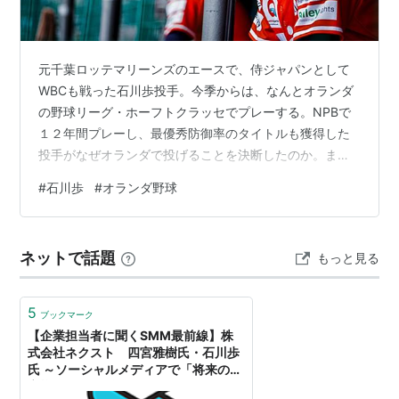
元千葉ロッテマリーンズのエースで、侍ジャパンとして
WBCも戦った石川歩投手。今季からは、なんとオランダ
の野球リーグ・ホーフトクラッセでプレーする。NPBで
１２年間プレーし、最優秀防御率のタイトルも獲得した
投手がなぜオランダで投げることを決断したのか。ま
た、そんな投手の目に写るオランダの野球に迫る。
#
石川歩
#
オランダ野球
(photo:Gizzomedia) ーーこんにちは、Xやブログなどで
オランダ野球の発信をしている蘭野球事始と言います。
本日はお忙しい中、インタビューをお受けいただきあり
ネットで話題
もっと見る
がとうございます。 昨日の試合はお疲れさまでした。ハ
ーレムの球場（ピム・ミュリールスタジアム）はいかが
でしたか。 結構きれいで、び…
5
ブックマーク
【企業担当者に聞くSMM最前線】株
式会社ネクスト 四宮雅樹氏・石川歩
氏 ～ソーシャルメディアで「将来のお
客様」との関係作りを（1/2）