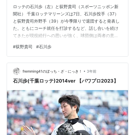
ロッテの石川歩（左）と荻野貴司（スポーツニッポン新
聞社） 千葉ロッテマリーンズは7日、石川歩投手（37）
と荻野貴司外野手（39）が今季限りで退団すると発表し
た。ともにコーチ就任を打診するなど、話し合いを続け
てきたが現役続行への思いが強く、球団側は両者の意思
を尊重して退団を認めた。 【写真あり】【戦力外一覧】
#
荻野貴司
#
石川歩
12球団計100人が9日目までに通告受ける 石川歩は滑川、
中部大から東京ガスを経て13年ドラフト1位で入団し、1
年目の14年から3年連続で2桁勝利をマーク。19年、20
•
年、22年と3度開幕投手を務めた。23年も開幕投手に内
fremming41のぼっち・ざ・にっき！
3年前
定していたが、右上肢のコンディション不良で回避し、
石川歩(千葉ロッテ)2014ver 【パワプロ2023】
同年10月には右肩を…