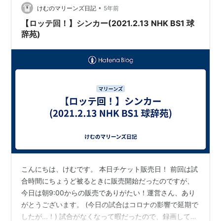
てくれ本当に良かった。実績もついたので来期もこのポ
•
けむのマリーンズ日記
5年前
ジションなのだろうけど個人的には先発に回っ…
【ロッテ回！】シンカー(2021.2.13 NHK BS1 球
辞苑)
こんにちは、けむです。 本日チケット販売日！ 前回は試
合時間にちょうど被るときに販売開始だったのですが、
今日は朝9:00からの販売でありがたい！運営さん、あり
がとうございます。 (今日の試合はコロナの影響で延期で
したが...！) 試合がなくなって暇だったので、録画してい