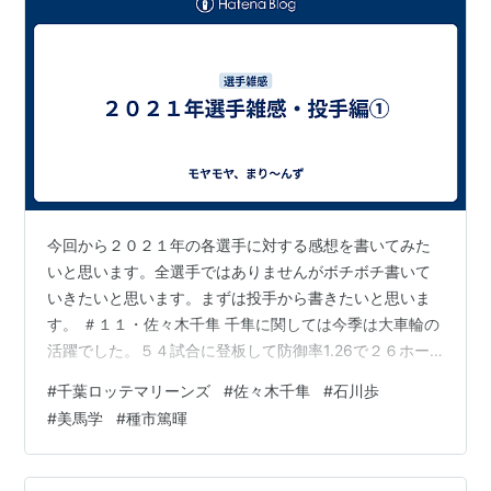
今回から２０２１年の各選手に対する感想を書いてみた
いと思います。全選手ではありませんがボチボチ書いて
いきたいと思います。まずは投手から書きたいと思いま
す。 ＃１１・佐々木千隼 千隼に関しては今季は大車輪の
活躍でした。５４試合に登板して防御率1.26で２６ホー
ルド。５球団が競合した外れ１位がついに開花してくれ
#
千葉ロッテマリーンズ
#
佐々木千隼
#
石川歩
て嬉しいですね。開幕時は先発ローテから外れビハイン
#
美馬学
#
種市篤暉
ドロングから始まり８回の勝ちパのセットアッパーまで
昇格したのはいい意味で予想を裏切る活躍でした。「こ
のまま終わってしまうのか？」と心配してたけど開花し