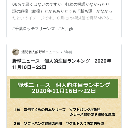
66％で悪くはないのですが、打線の援護がなかったり、
謎の継投（続投）とかもありどうも「勝ち運」がなかっ
たというイメージです。８月には4戦4勝で月間MVPを獲
得するなどまだまだ力はあるのでこのオフに残留を決め
#
千葉ロッテマリーンズ
#
石川歩
てくれたのは2021年シーズンにとって大きな収穫だと思
います。2020年の石川は「打たせて取る」といったイメ
ージの投球が目につきました。まだまだ力のある真っ直
•
ぐは投げられますが年齢的にもモデルチェンジの時期な
週間個人的野球ニュース
6年前
のかもしれません。ただその分無駄球を投げないので長
野球ニュース 個人的注目ランキング 2020年
いイニング投げれるしボール球…
11月16日～22日