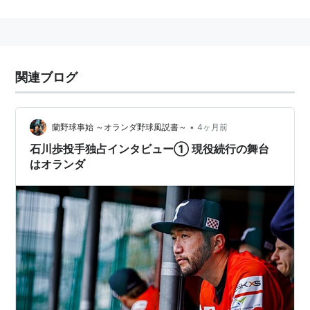
年度
所属
背番号
備考
2004-2006
滑川高校
-
甲子園出場なし
2007-2010
中部大学
-
関連ブログ
2011-2013
東京ガス
-
2014-
千葉ロッテマリーンズ
12
2013年ドラフト1位
•
蘭野球事始 ～オランダ野球風説書～
4ヶ月前
リスト::野球選手
石川歩投手独占インタビュー① 現役続行の舞台
はオランダ