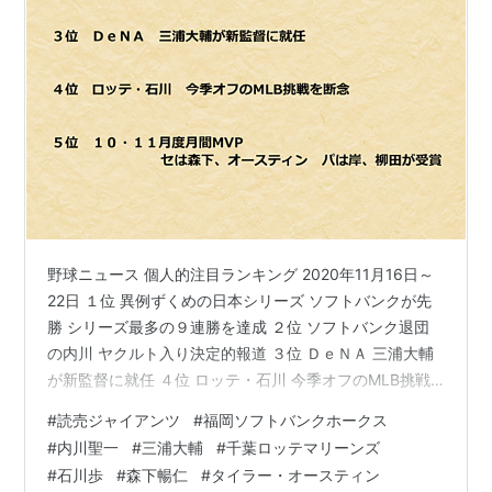
野球ニュース 個人的注目ランキング 2020年11月16日～
22日 １位 異例ずくめの日本シリーズ ソフトバンクが先
勝 シリーズ最多の９連勝を達成 ２位 ソフトバンク退団
の内川 ヤクルト入り決定的報道 ３位 ＤｅＮＡ 三浦大輔
が新監督に就任 ４位 ロッテ・石川 今季オフのMLB挑戦
を断念 ５位 １０・１１月度月間MVP セは森下、オース
#
読売ジャイアンツ
#
福岡ソフトバンクホークス
ティン パは岸、柳田が受賞 １位 異例ずくめの日本シリ
#
内川聖一
#
三浦大輔
#
千葉ロッテマリーンズ
ーズ ソフトバンクが先勝 シリーズ最多の９連勝を達成
#
石川歩
#
森下暢仁
#
タイラー・オースティン
（土曜日） 今季の日本シリーズは、新型コロナウイルス