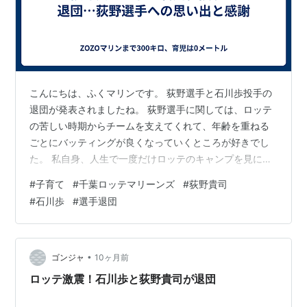
こんにちは、ふくマリンです。 荻野選手と石川歩投手の
退団が発表されましたね。 荻野選手に関しては、ロッテ
の苦しい時期からチームを支えてくれて、年齢を重ねる
ごとにバッティングが良くなっていくところが好きでし
た。 私自身、人生で一度だけロッテのキャンプを見に行
ったことがあるんですが、そのときは残念ながら練習試
#
子育て
#
千葉ロッテマリーンズ
#
荻野貴司
合が中止に。それでも荻野選手は気軽に写真やサインに
#
石川歩
#
選手退団
応じてくれて、唯一直接触れ合えた選手として特別な思
い入れがあります。他の選手よりも余計に退団が寂しく
感じるのは、その経験があるからかもしれません。 石川
投手も長年ロッテのローテーションを守ってくれた存在
•
ゴンジャ
10ヶ月前
ですし、やはり寂しい気持ちになります。ただ…
ロッテ激震！石川歩と荻野貴司が退団