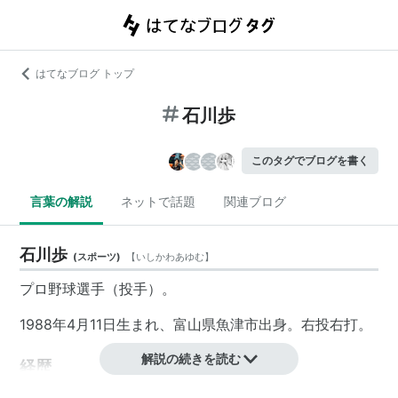
はてなブログ トップ
石川歩
このタグでブログを書く
言葉の解説
ネットで話題
関連ブログ
石川歩
(
スポーツ
)
【
いしかわあゆむ
】
プロ野球選手（投手）。
1988年4月11日生まれ、富山県魚津市出身。右投右打。
解説の続きを読む
経歴