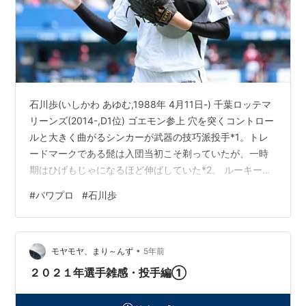
石川歩(いしかわ あゆむ,1988年 4月11日-) 千葉ロッテマ
リーンズ(2014-,D1位) ゴエモン参上 穴を突くコントロー
ルと大きく曲がるシンカーが武器の技巧派投手*1。トレ
ードマークである髭は入団当初こそ剃っていたが、一時
期はひげもじゃになるほど伸ばしていた*2。 ルーキーイ
ヤーとなる2014年はOP戦から結果を残し開幕ローテ入り
#
パワプロ
#
石川歩
が決定。4月6日の試合でプロ初勝利を完投で飾ると、調
子の波はあったがほとんどの期間一軍に帯同し、新人で
唯一の規定投球回に到達。その実績が認められその年の
•
パ・リーグ新人王に輝いた。 【査定】 *実況パワフルプ
モヤモヤ、まり～んず
5年前
ロ野球2014 ver1.02と主な変更点 ノビE・…
２０２１年選手雑感・投手編①