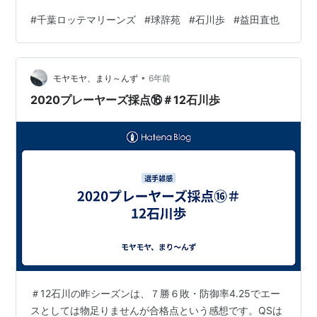
た球辞苑を見たのですが、 2021年2月13日放送の「シン
#
千葉ロッテマリーンズ
#
球辞苑
#
石川歩
#
益田直也
カー」の回はVTR登場が石川と益田でロッテ回でしたね
～！！ (ゲストも里崎！) 配球や球の握り方など、勉強に
なったので以下記録に残しておきます～。 2020年 シン
•
カー被打率ランキング 1位 石川(ロ) .184 2位 東浜(ソ)
モヤモヤ、まり～んず
6年前
.190 3位 青柳(阪) .196 …
2020プレーヤーズ採点⑯＃12石川歩
＃12石川の昨シーズンは、７勝６敗・防御率4.25でエー
スとしては物足りませんが合格点という感想です。QSは