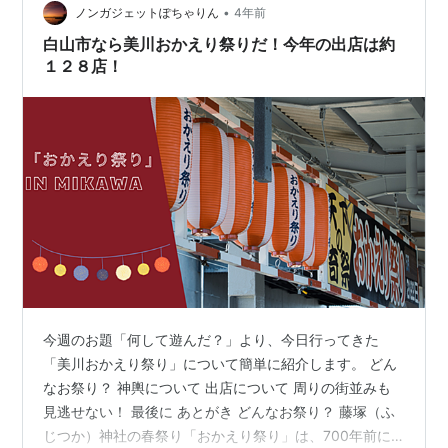
という気持ちになり、その日のうちに予約してしまいま
•
ノンガジェットぽちゃりん
4年前
した……
白山市なら美川おかえり祭りだ！今年の出店は約
１２８店！
今週のお題「何して遊んだ？」より、今日行ってきた
「美川おかえり祭り」について簡単に紹介します。 どん
なお祭り？ 神輿について 出店について 周りの街並みも
見逃せない！ 最後に あとがき どんなお祭り？ 藤塚（ふ
じつか）神社の春祭り「おかえり祭り」は、700年前に