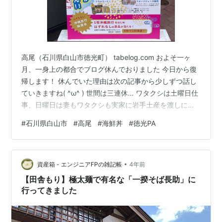
高尾（石川県白山市徳光町） tabelog.com およそ一ヶ
月、一身上の都合でブログ休んでおりました 今日から復
帰します！ 休んでいた理由は次の記事から少しずつ話し
ていきますね( ^ω^ ) 世間は三連休… ワタクシは土曜日仕
事、日曜日は妻もワタクシも実家に岩手土産を渡しに行
った そして月曜日…この三連休、どこも行ってないこと
#
石川県白山市
#
高尾
#
海鮮丼
#
徳光PA
に気づくΣ('◉⌓◉’) SNSで見かけた沖縄のイベント 徳光
PAならそんな遠くないし、行ってみるか！ 戦利品は温め
て食べれるソーキとかラフテー、ゴーヤチャンプル用の
•
スパム、ゴーヤの種入り塩とか あと珍しいのがドラゴン
資産箱 - エンジニアFPの雑記帳
4年前
フルーツのジャム、まだ食べてないけどどんな味するん
【田舎もり】極太麺で有名な「一揆そば長助」に
だ…
行ってきました