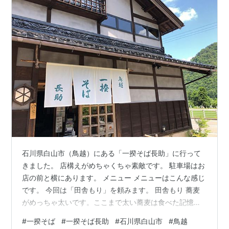
石川県白山市（鳥越）にある「一揆そば長助」に行って
きました。 店構えがめちゃくちゃ素敵です。 駐車場はお
店の前と横にあります。 メニュー メニューはこんな感じ
です。 今回は「田舎もり」を頼みます。 田舎もり 蕎麦
がめっちゃ太いです。ここまで太い蕎麦は食べた記憶が
ないですね。 そばは本当に太いので好みがわかれそうで
#
一揆そば
#
一揆そば長助
#
石川県白山市
#
鳥越
すが、個人的には食べ応えがあって好きです。 ただ、そ