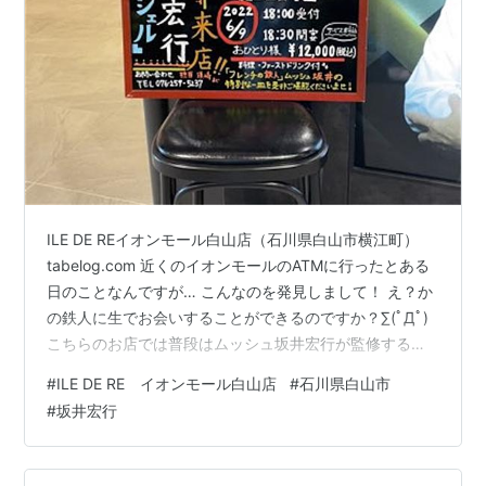
ILE DE REイオンモール白山店（石川県白山市横江町）
tabelog.com 近くのイオンモールのATMに行ったとある
日のことなんですが… こんなのを発見しまして！ え？か
の鉄人に生でお会いすることができるのですか？∑(ﾟДﾟ)
こちらのお店では普段はムッシュ坂井宏行が監修するお
料理がいただけるのですが、実際に会えるとなると、も
#
ILE DE RE イオンモール白山店
#
石川県白山市
しかしたら調理に少しでも携わってるのかもしれない そ
#
坂井宏行
れにしても、お、お値段が…なかなか…(￣▽￣;) しかし
ミーハーなワタクシは、こんな機会はもう二度と訪れな
いかもと思うと、貯金切り崩してでも行ってみようかな