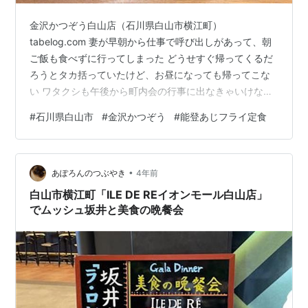
金沢かつぞう白山店（石川県白山市横江町）
tabelog.com 妻が早朝から仕事で呼び出しがあって、朝
ご飯も食べずに行ってしまった どうせすぐ帰ってくるだ
ろうとタカ括っていたけど、お昼になっても帰ってこな
い ワタクシも午後から町内会の行事に出なきゃいけなく
て それが終わったら各家庭に配布物配って… 時は午後四
#
石川県白山市
#
金沢かつぞう
#
能登あじフライ定食
時…いつの間にやらこんな時間 妻が休日出勤から帰って
きた 朝にコーヒーを一杯飲んだだけのワタクシたち、極
限にまで腹が減ってる こういう時は…美味い揚げ物とて
•
んこ盛り白飯だな！ 訪問日 2022年10月16日 メニュー 能
あぽろんのつぶやき
4年前
登あじフライ定食＋タルタルソース 前回訪問時（二か月
白山市横江町「ILE DE REイオンモール白山店」
前）はアジフライ…
でムッシュ坂井と美食の晩餐会