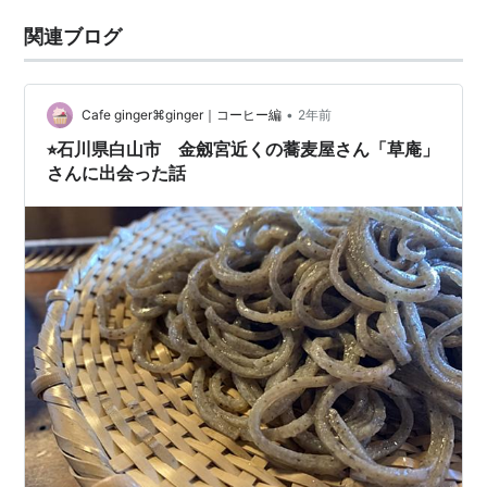
関連ブログ
•
Cafe ginger⌘ginger｜コーヒー編
2年前
⭐︎石川県白山市 金劔宮近くの蕎麦屋さん「草庵」
さんに出会った話