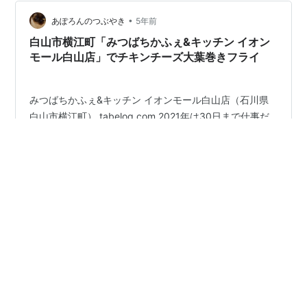
ガー店はあるが、まん防中なので繁華街に出て行きづら
•
くて いいお店ないかなと検索して見つかったお店に行っ
あぽろんのつぶやき
5年前
てみました メニューはこれだけ ハンバーガーは一種類だ
白山市横江町「みつばちかふぇ&キッチン イオン
けだけど、中に挟…
モール白山店」でチキンチーズ大葉巻きフライ
みつばちかふぇ&キッチン イオンモール白山店（石川県
白山市横江町） tabelog.com 2021年は30日まで仕事だ
ったんです 大晦日は慌てて大掃除…っていっても時間が
なくて キッチンと換気扇の掃除だけで割り切って、あと
は普段通りの掃除で済ませました これで年越しの準備
は…あ…しめ飾りが…σ(^_^;) 去年は忌中でしめ飾りしなか
#
石川県白山市
#
イオンモール白山
ったのでか、すっかり忘れちゃってました 白山イオンに
#
みつばちかふぇ&キッチン イオンモール白山店
買いにきたついでに2021年締めくくりのランチ ↑こない
#
チーズ大葉巻きフライ
だケーキ買ったけど、今回はグランシェフズキッチンじ
ゃありませんよ 二階のフードストリート内のカフェにし
ます あまりイオンに来ることはなかったんですけどね、
近…
•
あぽろんのつぶやき
5年前
白山市徳丸町「はち丸」で友人とサシ吞み