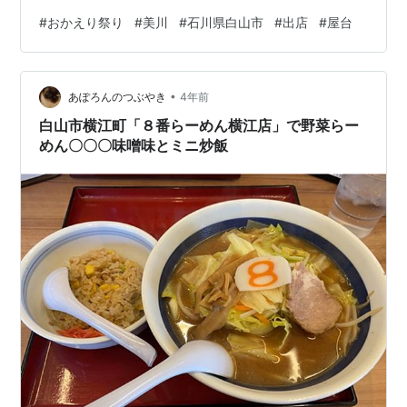
はその原型があったとされ、今日のような姿で行われる
#
おかえり祭り
#
美川
#
石川県白山市
#
出店
#
屋台
ようになったのは、美川が北前船で栄えた江戸中期の頃
ではないかと言われています。 毎年５月の第３土・日曜
日に催行され、お神輿と13台の台車（だいぐるま）が全
•
町を巡行します。初日は藤塚神社を出発して高浜御旅所
あぽろんのつぶやき
4年前
に到着し、そのまま一泊して２日目の夜に御旅所を出発
白山市横江町「８番らーめん横江店」で野菜らー
し、おかえり筋の町内を通り、翌朝未…
めん〇〇〇味噌味とミニ炒飯