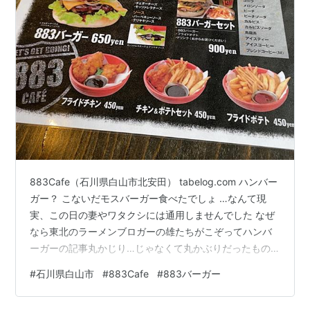
883Cafe（石川県白山市北安田） tabelog.com ハンバー
ガー？ こないだモスバーガー食べたでしょ …なんて現
実、この日の妻やワタクシには通用しませんでした なぜ
なら東北のラーメンブロガーの雄たちがこぞってハンバ
ーガーの記事丸かじり…じゃなくて丸かぶりだったもの
だから お二人が召し上がられたハンバーガーの記事を夜
#
石川県白山市
#
883Cafe
#
883バーガー
中に読んでしまったものだから、翌日起きてからはハン
バーガーしか頭に浮かんでこない 金沢にも高級ハンバー