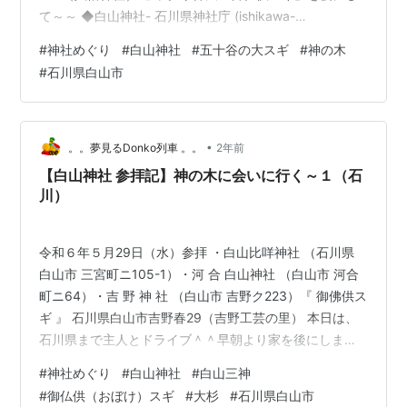
て～～ ◆白山神社- 石川県神社庁 (ishikawa-
jinjacho.or.jp)（石川県白山市釜清水町ホ99） 吉野工芸の
#
神社めぐり
#
白山神社
#
五十谷の大スギ
#
神の木
里から157号線を更に200ｍ戻る。Aコープ手取店の交差
#
石川県白山市
点を左へ曲がって360号線を走り手取川を渡る。そのま
ま直進して突き当りを左に曲がったすぐ右手山際に神社
は鎮座している。 御祭神 伊弉冉命、応神天皇 ◆白山社-
石川県神社庁 (ishikaw…
•
。。夢見るDonko列車 。。
2年前
【白山神社 参拝記】神の木に会いに行く～１（石
川）
令和６年５月29日（水）参拝 ・白山比咩神社 （石川県
白山市 三宮町ニ105-1）・河 合 白山神社 （白山市 河合
町ニ64）・吉 野 神 社 （白山市 吉野ク223）『 御佛供ス
ギ 』 石川県白山市吉野春29（吉野工芸の里） 本日は、
石川県まで主人とドライブ＾＾早朝より家を後にしま
す。。。そうそう、いつものアレ＾＾；；ですッ。主人
#
神社めぐり
#
白山神社
#
白山三神
のマレット練習にお付き合いして私は私で白山神社めぐ
#
御仏供（おぼけ）スギ
#
大杉
#
石川県白山市
りです＾＾；；；手取公園で開催される来月の大会めざ