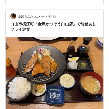
んな頻繁には食べられないかもって感じですね。 一緒に
ついてくる天ぷらですが、これがまためちゃくちゃ美味
•
しい。 揚げたてザクザクなので箸が止まらんですよ。 と
あぽろんのつぶやき
4年前
りあえず何度か行きましたが、ついつい田舎もりを頼ん
白山市横江町「金沢かつぞう白山店」で能登あじ
でしまいますね。 カツ丼もお…
フライ定食