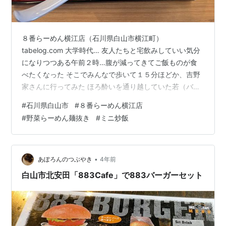
８番らーめん横江店（石川県白山市横江町）
tabelog.com 大学時代… 友人たちと宅飲みしていい気分
になりつつある午前２時…腹が減ってきてご飯ものが食
べたくなった そこでみんなで歩いて１５分ほどか、吉野
家さんに行ってみた ほろ酔いを通り越していた若（バ
カ）者たち、こんな時でもどこか笑いを求めてしまう ジ
#
石川県白山市
#
８番らーめん横江店
ャンケンで負けた奴が罰ゲームとして牛丼肉抜きの注文
#
野菜らーめん麺抜き
#
ミニ炒飯
をしようという話になって お店の前でジャンケンをして
注文する奴を決めてから店内へ 各々が好きなメニューを
注文する中、一人が「牛丼並盛り、肉抜きできます
か！？（笑）」 店員「はい、できますよ〜…」 汁だくや
•
あぽろんのつぶやき
4年前
ネギ抜きができるのはわかっていたが、…
白山市北安田「883Cafe」で883バーガーセット