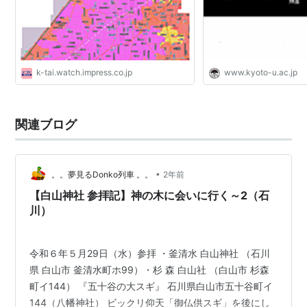
k-tai.watch.impress.co.jp
www.kyoto-u.ac.jp
関連ブログ
•
。。夢見るDonko列車 。。
2年前
【白山神社 参拝記】神の木に会いに行く～2（石
川）
令和６年５月29日（水）参拝 ・釜清水 白山神社 （石川
県 白山市 釜清水町ホ99）・杉 森 白山社 （白山市 杉森
町イ144） 『五十谷の大スギ』 石川県白山市五十谷町イ
144（八幡神社） ビックリ仰天「御仏供スギ」を後にし