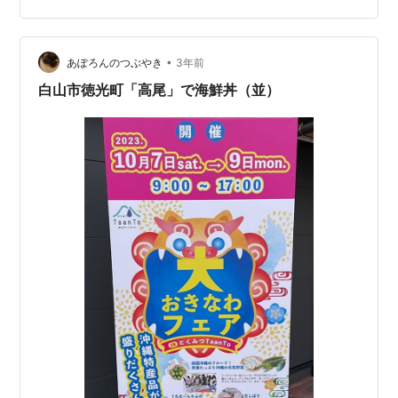
しコースの下見をする主人と別れ、いざ、まずは白山本
宮までご挨拶がてらひとっ走り＾＾ｖ 朝一番に参拝を終
えて本日の神社めぐりに向かうことにします。 県道58号
•
あぽろんのつぶやき
3年前
線から1…
白山市徳光町「高尾」で海鮮丼（並）