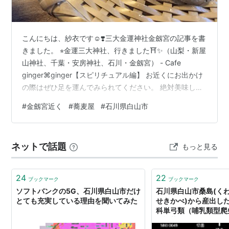
こんにちは、紗衣です☺️❣️三大金運神社金劔宮の記事を書
きました。 ⭐︎金運三大神社、行きました⛩️✨（山梨・新屋
山神社、千葉・安房神社、石川・金劔宮） - Cafe
ginger⌘ginger【スピリチュアル編】 お近くにお出かけ
の際はぜひ足を運んでみられてください。 絶対美味しい
🙌🏻❣️ 店構えの写真がなかった（撮ったはずなんだけど
#
金劔宮近く
#
蕎麦屋
#
石川県白山市
💦）ので いきなりではありますが、私が注文した十割そ
ばのお写真を載せます✨ 私が出かけたのは2019年です。
当時と価格とか盛り付けとか変わっているかもしれませ
ネットで話題
もっと見る
んが お蕎麦の美味しさは変わっていないと思ってます！
見て！この透明感✨✨ 当時使ってたiPhone、…
24
22
ブックマーク
ブックマーク
ソフトバンクの5G、石川県白山市だけ
石川県白山市桑島(くわ
とても充実している理由を聞いてみた
せきかべ)から産出し
科単弓類（哺乳類型爬
種記載について