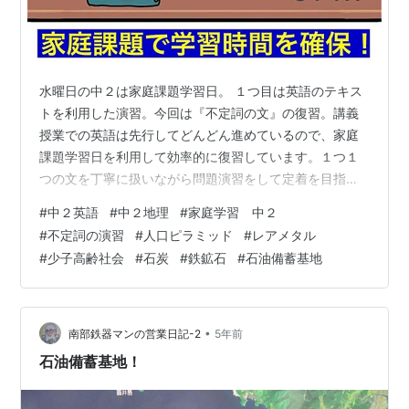
水曜日の中２は家庭課題学習日。​​​​​ １つ目​は英語のテキス
トを利用した演習。​​​​​​​​​​​​今回は『不定詞の文』の復習。​講義
授業での英語は先行してどんどん進めているので、家庭
課題学習日を利用して効率的に復習しています。１つ１
つの文を丁寧に扱いながら問題演習をして定着を目指し
ます。​ただ問題を解くだけでなく、１つ１つの文の構造
#
中２英語
#
中２地理
#
家庭学習 中２
を大切にして、ワークにたくさん書き込みをしなければ
#
不定詞の演習
#
人口ピラミッド
#
レアメタル
ならないのがＴＯＰ→ＰＡＳＳのやり方です。 講義授業
#
少子高齢社会
#
石炭
#
鉄鉱石
#
石油備蓄基地
では、毎年夏休み終了までに中２の超重要事項の学習を
終えて、９月以降は中３のテキストに入っていきます。
そして中３の春からは高１テキストへ。入塾希望の方は
お早め…
•
南部鉄器マンの営業日記-2
5年前
石油備蓄基地！