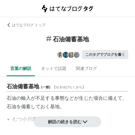
はてなブログ トップ
石油備蓄基地
このタグでブログを書く
言葉の解説
ネットで話題
関連ブログ
石油備蓄基地
(
一般
)
【
せきゆびちくきち
】
石油の輸入が不足する事態などが生じた場合に備えて、
石油を備蓄しておく基地。
むつ小川原国家石油備蓄基地
解説の続きを読む
苫小牧東部国家石油備蓄基地