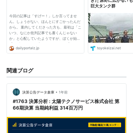
きた 原野に広がる､｢
巨大タンク群
今回の記事は「すげー！」しか言ってませ
ん。しょうがない、ほんとにすごかったんだ
から。 案内してくださった方も、最初は「こ
いつ、なにか批判記事でも書くんじゃない
か」と心配していたようですが、ぼくが始終
「すげー！」しか言わなかったので「こいつ
dailyportalz.jp
toyokeizai.net
はそういう奴じゃないな」と思い直したよう
です。 しょうがない...
関連ブログ
•
決算公告データ倉庫
1年前
#1763 決算分析 : 太陽テクノサービス株式会社 第
66期決算 当期純利益 314百万円