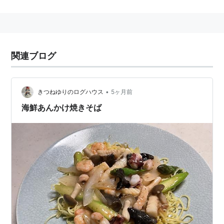
白島国家石油備蓄基地
福井国家石油備蓄基地
上五島国家石油備蓄基地
秋田国家石油備蓄基地
関連ブログ
志布志国家石油備蓄基地
久慈国家石油備蓄基地
菊間国家石油備蓄基地
•
きつねゆりのログハウス
5ヶ月前
串木野国家石油備蓄基地
海鮮あんかけ焼きそば