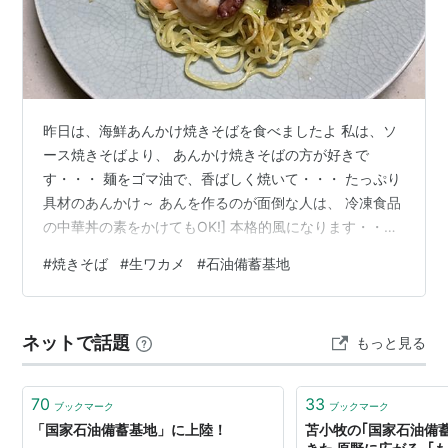
昨日は、海鮮あんかけ焼きそばを食べましたよ 私は、ソ
ース焼きそばより、 あんかけ焼きそばの方が好きで
す・・・ 麺をゴマ油で、香ばしく焼いて・・・ たっぷり
具材のあんかけ～ あんを作るのが面倒な人は、 冷凍食品
の中華丼の素をかけてもOK!] 本格的風になります・・・
麺は、マルちゃんの焼きそばの麺でした 使わないソース
#
焼きそば
#
生ワカメ
#
石油備蓄基地
は・・・ ゆで玉子を袋にいれてソースをまぶして置
く・・・ 美味しい味付け玉子の出来上がり・・・ 生ワカ
メを入手したので（秋田沖でもワカメは採れます） ワカ
ネットで話題
もっと見る
メのサラダとわかめスープ （サラダは、人参と新玉ね
ぎ） 生ワカメは、色がきれいで、香りがいいですよ ビー
ルのおつまみ用に・・・ …
70
33
ブックマーク
ブックマーク
「国家石油備蓄基地」に上陸！
苫小牧の｢国家石油備