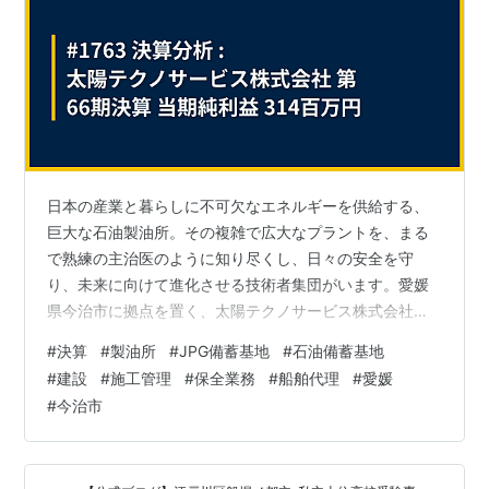
日本の産業と暮らしに不可欠なエネルギーを供給する、
巨大な石油製油所。その複雑で広大なプラントを、まる
で熟練の主治医のように知り尽くし、日々の安全を守
り、未来に向けて進化させる技術者集団がいます。愛媛
県今治市に拠点を置く、太陽テクノサービス株式会社
は、太陽石油グループの技術中核企業として、石油プラ
#
決算
#
製油所
#
JPG備蓄基地
#
石油備蓄基地
ントの設計・建設から日々のメンテナンスまでを一手に
#
建設
#
施工管理
#
保全業務
#
船舶代理
#
愛媛
担う、まさに「プラントドクター」です。その決算書に
#
今治市
は、自己資本比率73%超、利益剰余金26.9億円という鉄
壁の財務内容と、3億円を超える高い収益力が記されてい
ました。日本のエネルギーインフラを最前線で支える、