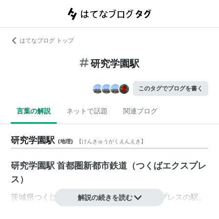
はてなブログ トップ
研究学園駅
このタグでブログを書く
言葉の解説
ネットで話題
関連ブログ
研究学園駅
(
地理
)
【
けんきゅうがくえんえき
】
研究学園駅 首都圏新都市鉄道（つくばエクスプレ
ス）
茨城県
つくば市
苅間
にある、
つくばエクスプレス
の駅。
解説の続きを読む
高架駅。