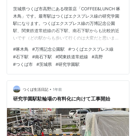
茨城県つくば市高野にある喫茶店「COFFEE&LUNCH 啄
木鳥」です。最寄駅はつくばエクスプレス線の研究学園
駅になります。つくばエクスプレス線の万博記念公園
駅、関東鉄道常総線の石下駅、南石下駅からも比較的近
いです（どの駅からも歩いて行くのは大変だと思いま
す）。 「COFFEE&LUNCH 啄木鳥」の近くには
#
啄木鳥
#
万博記念公園駅
#
つくばエクスプレス線
「RESTANRANT MILKEY WAY（レストラン ミルキー ウ
#
石下駅
#
南石下駅
#
関東鉄道常総線
#
高野
エイ）」があります。 morigen1.hatenablog.com 仕事の
#
つくば市
#
茨城県
#
研究学園駅
時間調整のためにお茶でも飲もうかと思い車で走ってい
ると喫茶店らしきお店が見つかりました。
「COFFEE&LUNCH 啄木鳥」というお店です。以前…
•
つくば生活日記
1年前
研究学園駅駐輪場の有料化に向けて工事開始