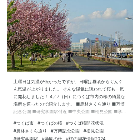
土曜日は気温が低かったですが、日曜は昼頃からぐんぐ
ん気温が上がりました。 そんな陽気に誘われて桜も一気
に開花しました！ 4／7（日）につくば市内の桜の綺麗な
場所を巡ったので紹介します。 ■農林さくら通り ■万博
記念公園 ■研究学園駅付近 ■中央公園 ■松見公園 ■学
園の杜公園 一気に咲いたのびっくりです。つくばの天気
#
つくば市
#
つくばの桜
#
つくば桜開花状況
を確認したら、火曜日に雨マークが...。 願わくば雨が降
#
農林さくら通り
#
万博記念公園
#
松見公園
らないことを祈るばかりです。 お近くで綺麗な桜があり
#
研究学園駅
#
学園の杜
#
桜の開花情報2024