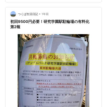
間になりました。 受け入れる側も準備が着々と進んでい
ます。 まだ、入場に用いるICカードなどは送られてきま
せんが、何か進捗があれば …
•
つくば生活日記
1年前
初回9500円必要！研究学園駅駐輪場の有料化
第2報