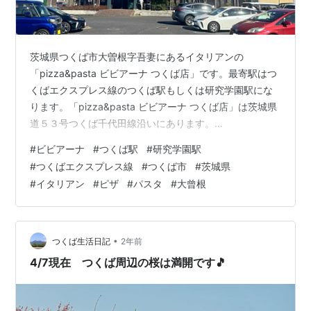
茨城県つくば市大曽根字吾妻にあるイタリアンの
「pizza&pasta ビビアーナ つくば店」です。最寄駅はつ
くばエクスプレス線のつくば駅もしくは研究学園駅にな
ります。「pizza&pasta ビビアーナ つくば店」は茨城県
道５３号つくば千代田線沿いにあります。
「pizza&pasta ビビアーナ つくば店」の近くには「和洋
#
ビビアーナ
#
つくば駅
#
研究学園駅
創菜 キュイジーヌ 月の華」「カフェ やさしい時間（と
#
つくばエクスプレス線
#
つくば市
#
茨城県
き）」があります。 morigen1.hatenablog.com
#
イタリアン
#
ピザ
#
パスタ
#
大曾根
morigen1.hatenablog.com 「pizza&pasta ビビアーナ つ
くば店」へはランチタイムに行きました。茨城県道５３
号つくば千代田…
•
つくば生活日記
2年前
4/7現在 つくば周辺の桜は満開です🎵