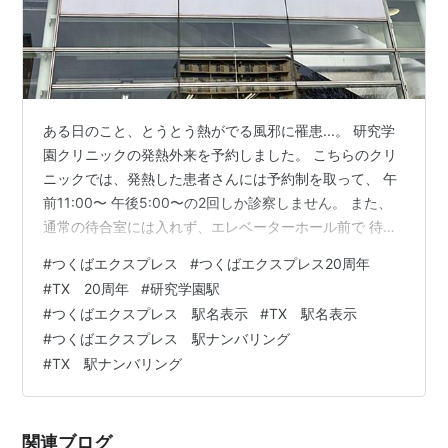
ある日のこと、とうとう熱がでる風邪に罹患...。 研究学
園クリニックの発熱外来を予約しました。 こちらのクリ
ニックでは、発熱した患者さんには予約制を取って、 午
前11:00〜 午後5:00〜の2回しか診察しません。 また、
通常の待合室には入れず、エレベーターホール前で 待機
して、検査も行います。 眺めが良い病院なので、TXの駅
#
つくばエクスプレス
#
つくばエクスプレス20周年
の方を見てると駅名表示前で高所 作業をしてました。 こ
#
TX 20周年
#
研究学園駅
んな感じで何か作業しようとしてます...。 診察も終わっ
#
つくばエクスプレス 駅名表示
#
TX 駅名表示
て1階の薬局に移動。また気になってTXの看板見たら変わ
#
つくばエクスプレス 駅ナンバリング
ってました！！！ 駅名の前に「駅ナンバリング」が追加
#
TX 駅ナンバリング
されました。 つくばエクスプレス（TX）は今年で開業
20…
関連ブログ