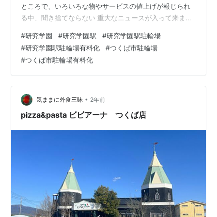
ところで、いろいろな物やサービスの値上げが報じられ
る中、聞き捨てならない 重大なニュースが入って来まし
た。 研究学園駅の高架下に設けられた無料の自転車置き
#
研究学園
#
研究学園駅
#
研究学園駅駐輪場
場が、4月から有料になります。 主な利用者は通勤、通
#
研究学園駅駐輪場有料化
#
つくば市駐輪場
学者ですが、最近は収容上限を超えた駐輪が目立つよう
#
つくば市駐輪場有料化
に...。 上限を超えてるので通路に停めるなどの乱れが目
立っていました。 そんなこともあって有料化されるので
しょうか。 こちらが有料化に関する案内。気が付いたら
設置されてました。 4/…
•
気ままに外食三昧
2年前
pizza&pasta ビビアーナ つくば店