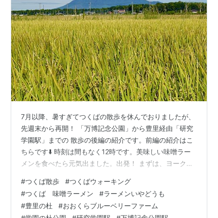
7月以降、暑すぎてつくばの散歩を休んでおりましたが、
先週末から再開！ 「万博記念公園」から豊里経由「研究
学園駅」までの 散歩の後編の紹介です。前編の紹介はこ
ちらです⬇️ 時刻は間もなく12時です。美味しい味噌ラー
メンを食べたら元気出ました。出発！ まずは、ヨークベ
ニマル豊里店へ向かいます。 豊里多目的広場（野球場）
#
つくば散歩
#
つくばウォーキング
を過ぎたら右折します。この辺はヤブ蚊が多いので注意
#
つくば 味噌ラーメン
#
ラーメンいやどうも
⚠️ 「おおくらブルーベリーファーム」を過ぎたら、チン
#
豊里の杜
#
おおくらブルーベリーファーム
ゲンサイ栽培のビニールハウス群が。 「豊里の杜」手前
#
学園の杜公園
#
研究学園駅
#
万博記念公園駅