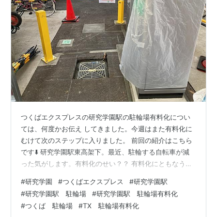
つくばエクスプレスの研究学園駅の駐輪場有料化につい
ては、何度かお伝え してきました。今週はまた有料化に
むけて次のステップに入りました。 前回の紹介はこちら
です⬇️ 研究学園駅東高架下。最近、駐輪する自転車が減
った気がします。有料化のせい？？ 有料化にともなうゲ
ートの設置工事が始まりました。 あっと言う間に機器ま
#
研究学園
#
つくばエクスプレス
#
研究学園駅
で設置されてました。 舗装まで取り除いて本格的です
#
研究学園駅 駐輪場
#
研究学園駅 駐輪場有料化
ね。ICカードをかざして入場するのでしょうか。 前回の
#
つくば 駐輪場
#
TX 駐輪場有料化
ブログでも紹介しましたが、申し込みの期限まで残り1週