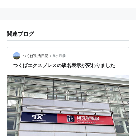
■
TX
つくばエクスプレス
秋葉原駅
(
01
)…
守谷駅
(
15
)…
万博記念公園駅
(
18
)
←「
研究学園駅
(
19
)」→
つくば駅
(
20
)
関連ブログ
○
リスト
：
駅キーワード
•
つくば生活日記
8ヶ月前
○
リスト
：
駅つきキーワード
つくばエクスプレスの駅名表示が変わりました