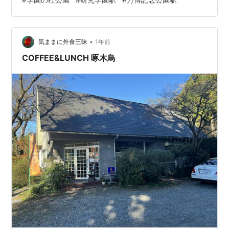
の田んぼでパシャリ📷 黄色い稲穂と筑波山のコラボ。
「豊里の杜」まで来ました。「自治会館さくら」にデカ
い木彫りのふくろう発見。…
•
気ままに外食三昧
1年前
COFFEE&LUNCH 啄木鳥