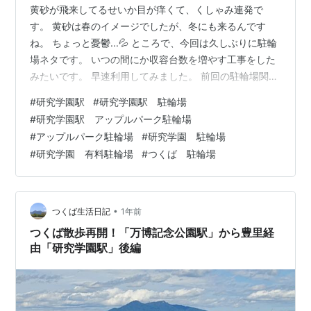
黄砂が飛来してるせいか目が痒くて、くしゃみ連発で
す。 黄砂は春のイメージでしたが、冬にも来るんです
ね。 ちょっと憂鬱...💦 ところで、今回は久しぶりに駐輪
場ネタです。 いつの間にか収容台数を増やす工事をした
みたいです。 早速利用してみました。 前回の駐輪場関連
の紹介はこちら⬇️ 研究学園駅東側のアップルパーク駐輪
#
研究学園駅
#
研究学園駅 駐輪場
場。フェンス沿いの自転車が高い位置にありますね... 実
#
研究学園駅 アップルパーク駐輪場
はこのフェンス沿いだけ、上下2段の駐輪装置が付きまし
#
アップルパーク駐輪場
#
研究学園 駐輪場
た！ 気になったので、ちょっと使って見ました。 まず
#
研究学園 有料駐輪場
#
つくば 駐輪場
は、上段のフックを操作します。 フックを下に押すとロ
ックが外れます。 ロックが外れると、下段に移動するこ
とが可能。ここで自転…
•
つくば生活日記
1年前
つくば散歩再開！「万博記念公園駅」から豊里経
由「研究学園駅」後編