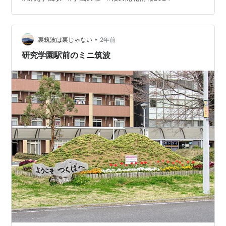
ましたら、是非教えてください🎵 つくばの桜を見尽くし
たいです！ ⬇️ブログランキング参加中。ワンクリックを
お願いします。 つくば市ランキング
•
裏筑波は裏じゃない
2年前
研究学園駅前のミニ筑波