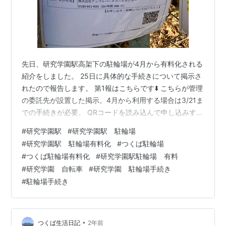
先日、研究学園駅高架下の駐輪場が4月から有料化される
紹介をしました。 25日に具体的な手続きについて掲示さ
れたので報告します。 第1報はこちらです⬇️ こちらが管理
の委託先が設置した掲示。4月から利用する場合は3/21ま
での手続きが必要。 QRコードを読み込んで申し込みする
ようです。 QRコードを読み込むと下記のリンク先に飛び
#
研究学園駅
#
研究学園駅 駐輪場
ます。 Microsoft Forms 注意事項を読みました.... 初回
#
研究学園駅 駐輪場有料化
#
つくば駐輪場
9,500円も必要なんですね！！ 痛い出費ですが、必要な
#
つくば駐輪場有料化
#
研究学園駅駐輪場 有料
ので申し込みます。 上記のURLから申し込みましょう。
#
研究学園 自転車
#
研究学園 駐輪場手続き
申し込みフォームに必要事項を記載して申請すると、メ
#
駐輪場手続き
ールで料金の支払い先の 案内がきます…
•
つくば生活日記
2年前