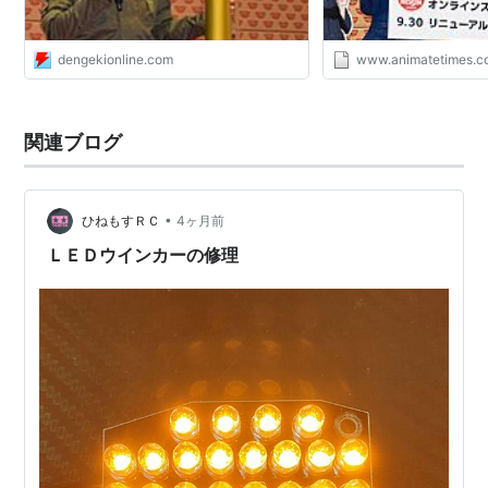
dengekionline.com
www.animatetimes.
関連ブログ
•
ひねもすＲＣ
4ヶ月前
ＬＥＤウインカーの修理