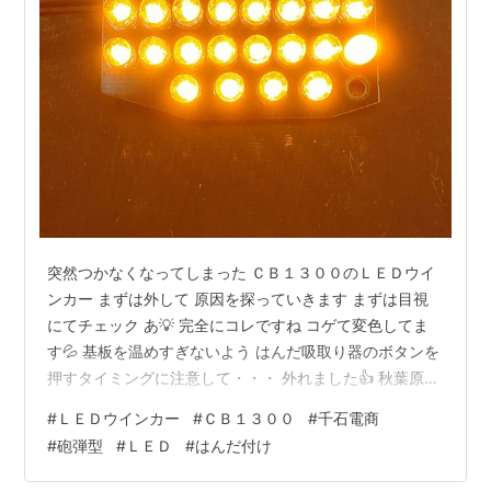
突然つかなくなってしまった ＣＢ１３００のＬＥＤウイ
ンカー まずは外して 原因を探っていきます まずは目視
にてチェック あ💡 完全にコレですね コゲて変色してま
す💦 基板を温めすぎないよう はんだ吸取り器のボタンを
押すタイミングに注意して・・・ 外れました👍 秋葉原の
千石電商で買ってきた 黄色の砲弾型ＬＥＤ 故障したＬＥ
#
ＬＥＤウインカー
#
ＣＢ１３００
#
千石電商
Ｄウインカーを千石電商に持っていき ＬＥＤ売り場のス
#
砲弾型
#
ＬＥＤ
#
はんだ付け
タッフさんに コレに付いているものと同じモノがほしい
んですが、と 聞いてみました スタッフさんは 『取り付