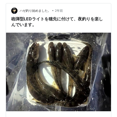
けされているものについては もう色とカタチと大きさし
かわからないんですよね～』と 言われてみればそりゃそ
•
ハゼ釣り始めました。
2年前
うだということで…
砲弾型LEDライトを穂先に付けて、夜釣りを楽し
んでいます。