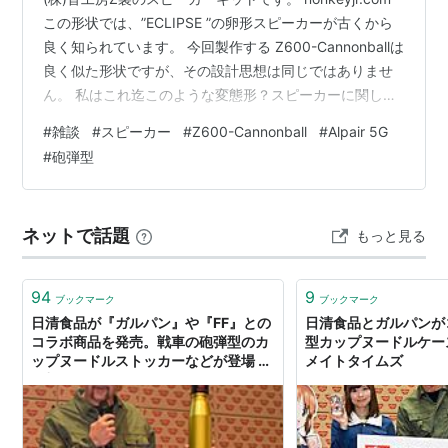
この形状では、”ECLIPSE ”の卵形スピーカーが古くから
良く知られています。 今回製作する Z600-Cannonballは
良く似た形状ですが、その設計思想は同じではありませ
ん。 私はこれ迄このような変態形？スピーカーに関して
は、製作の難しさもあって実際に試してみることはあり
#
雑談
#
スピーカー
#
Z600-Cannonball
#
Alpair 5G
ませんでしたが、MarkAudioのガラスコーンを用いた小
#
砲弾型
型スピーカー（Alpair 5G）を聴いてみたいという思いが
先にあって、そのエンクロージャーとして Z600-
Cannonballを選んだというわけです。 この砲弾型形状
ネットで話題
もっと見る
は、スピーカーを取り付け…
94
9
ブックマーク
ブックマーク
日清食品が『ガルパン』や『FF』との
日清食品とガルパンが
コラボ商品を発売。戦車の砲弾型のカ
型カップヌードルケース
ップヌードルストッカーなどが登場 -
メイトタイムズ
電撃オンライン