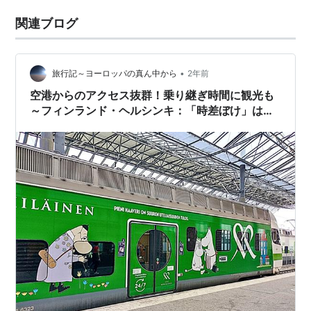
関連ブログ
•
旅行記～ヨーロッパの真ん中から
2年前
空港からのアクセス抜群！乗り継ぎ時間に観光も
～フィンランド・ヘルシンキ：「時差ぼけ」は英
語で何という？