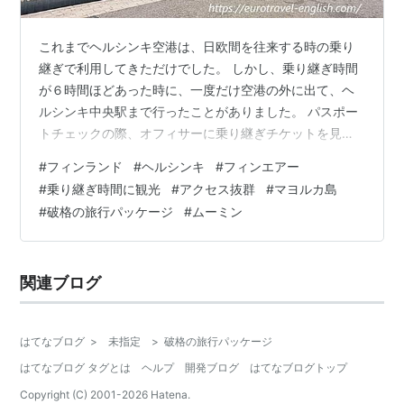
これまでヘルシンキ空港は、日欧間を往来する時の乗り
継ぎで利用してきただけでした。 しかし、乗り継ぎ時間
が６時間ほどあった時に、一度だけ空港の外に出て、ヘ
ルシンキ中央駅まで行ったことがありました。 パスポー
トチェックの際、オフィサーに乗り継ぎチケットを見せ
れば、問題なくフィンランドに入国することが可能で
#
フィンランド
#
ヘルシンキ
#
フィンエアー
す。 入国後はそのまま出口（EXIT）に向かえば、空港か
#
乗り継ぎ時間に観光
#
アクセス抜群
#
マヨルカ島
ら出ることができます。 市内へは電車とバスが利用でき
#
破格の旅行パッケージ
#
ムーミン
ますが、空港地下から出発する電車の方が色々とわかり
やすいかもしれません。 ヘルシンキ空港からヘルシンキ
中央駅までは、直通電車でたったの30分！ 空港から市内
関連ブログ
へのアクセスは抜群に良いです。 さ…
はてなブログ
>
未指定
>
破格の旅行パッケージ
はてなブログ タグとは
ヘルプ
開発ブログ
はてなブログトップ
Copyright (C) 2001-
2026
Hatena.