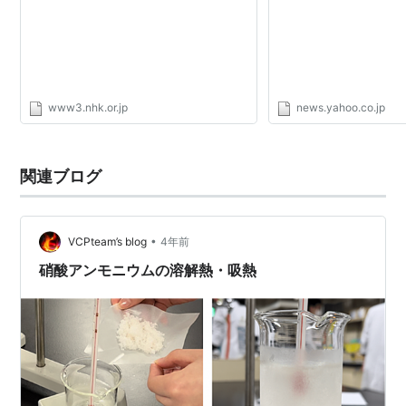
Yahoo!ニュース
www3.nhk.or.jp
news.yahoo.co.jp
関連ブログ
•
VCPteam’s blog
4年前
硝酸アンモニウムの溶解熱・吸熱