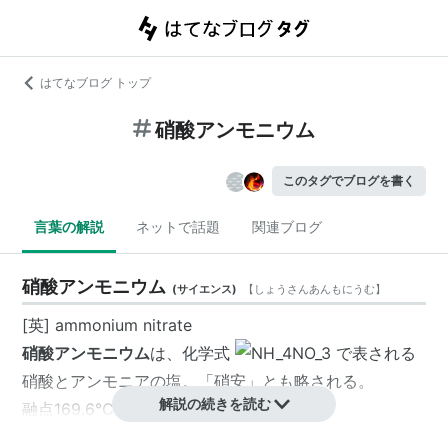
はてなブログ トップ
硝酸アンモニウム
このタグでブログを書く
言葉の解説
ネットで話題
関連ブログ
硝酸アンモニウム
(
サイエンス
)
【
しょうさんあんもにうむ
】
[英] ammonium nitrate
硝酸アンモニウム
は、化学式
で表される
硝酸とアンモニアの塩。「
硝安
」とも略される。
解説の続きを読む
融点169.6℃
約210℃で水と
一酸化二窒素
に分解する。