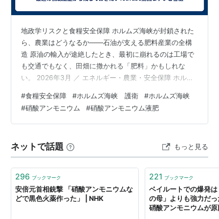
地政学リスクと食糧安全保障 ホルムズ海峡が封鎖された
ら、農業はどうなるか——石油が支える肥料産業の全構
造 原油の輸入が途絶したとき、最初に崩れるのは工場で
も交通でもなく、田畑に撒かれる「肥料」かもしれな
い。 2026年3月 ／ エネルギー・農業・安全保障 ホルム
ズ海峡は、世界の原油輸送量の約2割が通過する「石油の
#
食糧安全保障
#
ホルムズ海峡 護衛
#
ホルムズ海峡
喉元」だ。イラン・イスラエル衝突や米国の軍事介入に
#
硝酸アンモニウム
#
硝酸アンモニウム液肥
よってこの航路が封鎖された場合、日本をはじめ多くの
国でエネルギー危機が現実となる。しかし、あまり語ら
れないのが肥料産業への波及効果だ。現代農業は石油・
ネットで話題
もっと見る
天然ガスを原料とする化学肥料なしには成立しない。本
稿では、石油由来の肥料の仕組みと、そ…
296
221
ブックマーク
ブックマーク
安倍元首相銃撃 「硝酸アンモニウムな
ベイルートでの爆発は
どで黒色火薬作った」 | NHK
の母」よりも強力だった
硝酸アンモニウムが原
（BUSINESS INSIDER