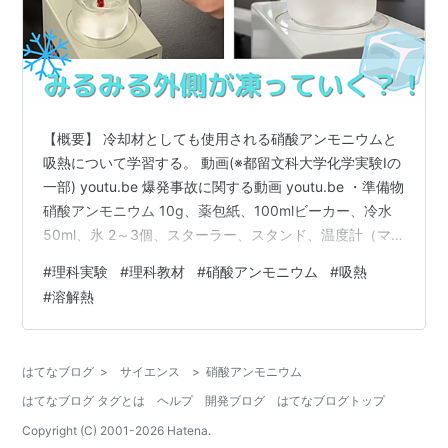
【概要】 冷却材としても使用される硝酸アンモニウムと
吸熱について学習する。 動画(※都留文科大学化学実験Ⅰの
一部) youtu.be 爆発事故に関する動画 youtu.be ・準備物
硝酸アンモニウム 10g、薬包紙、100mlビーカー、冷水
50ml、氷 2～3個、スターラー、スタンド、温度計（マ
イナス表記があるもの） ・操作手順 100mlビーカーに冷
#
理科実験
#
理科教材
#
硝酸アンモニウム
#
吸熱
水50mlと氷を入れ、スターラー上にセットする。さら
#
溶解熱
に、スタンドを用いて温度計をビーカー中央部に固定し
ておく。 硝酸アンモニウム10gを薬包紙に取る。 スター
ラーを起動した後、硝酸アンモニウムを一気に投入す
はてなブログ
>
サイエンス
>
硝酸アンモニウム
る。また、その時の温度も確認しておく…
はてなブログ タグとは
ヘルプ
開発ブログ
はてなブログトップ
Copyright (C) 2001-
2026
Hatena.