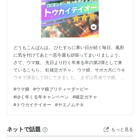
どうもこんばんは。 ひたすらに寒い日が続く毎日、風邪
に気を付けてあと一息今週も頑張ってまいりましょう。
さて、ウマ娘。 先日より行く年来る年の第2弾として来
ているこちら。 虹確定ガチャ。 ウマ娘、サポカ共にウキ
ウキで課金して回してきました。 まずは育成ウマ娘。 何
でもいいから未所持の娘きて！！ 当たりは確定枠の不死
#
ウマ娘
#
ウマ娘プリティーダービー
鳥版テイオーのみ。 こいつは被りだなあ・・・残念(´-ω-
#
ゆく年くる年キャンペーン
#
確定ガチャ
`) 気を取り直してサポカ。 こっちはファインモーション
#
トウカイテイオー
#
ヤエノムテキ
かナイスネイチャが欲しいところ。 さあこい！！！ こち
らは確定枠のヤエノムテキのみ。 とりあえず1凸は出来た
けど・・・うーむ・・・(´-ω-`) ってなわけで、何とも言
ネットで話題
もっと見る
え…