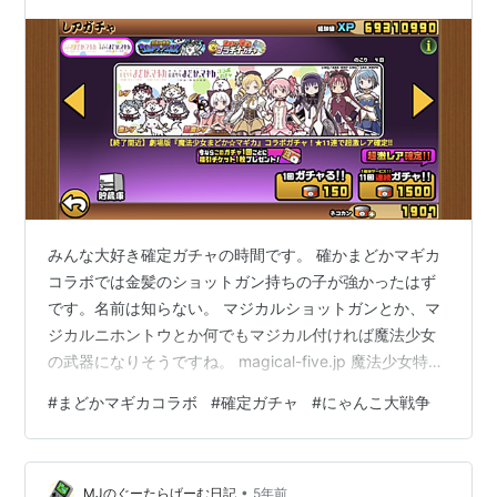
みんな大好き確定ガチャの時間です。 確かまどかマギカ
コラボでは金髪のショットガン持ちの子が強かったはず
です。名前は知らない。 マジカルショットガンとか、マ
ジカルニホントウとか何でもマジカル付ければ魔法少女
の武器になりそうですね。 magical-five.jp 魔法少女特殊
戦あすかみたいです。マジカル火炎放射器とか、マジカ
#
まどかマギカコラボ
#
確定ガチャ
#
にゃんこ大戦争
ルガンギマリとか。マギカは知らないのであすかのコラ
ボとか・・・ないでしょうねｗ お兄さんはウォーナース
推しです。 11連確定ガチャ 美樹さやか 鹿目まどか 11連
•
確定ガチャ ネコほむら ネコマミ 美樹さやか ねこ陰陽師
MJのぐーたらげーむ日記
5年前