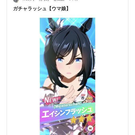
ねこファイター ネコトースター 窓辺の乙女ネコ 窓辺の
ガチャラッシュ【ウマ娘】
乙…