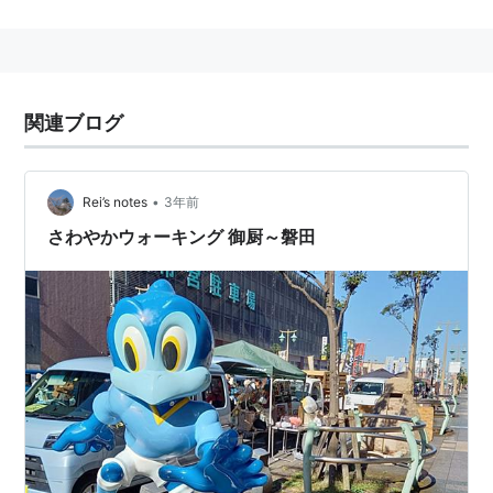
■
東海道本線
…
豊橋駅
…
浜松駅
…
豊田町駅
←「
磐田駅
」→
袋井
…
掛
川駅
…
下段へ↓
↑上段続き
…
島田
…
静岡駅
…
富士駅
…
関連ブログ
■
東海道本線
（
静岡
以東）…（至・
沼津
三島駅
熱
海駅
東京駅
）
•
Rei’s notes
3年前
さわやかウォーキング 御厨～磐田
地図上の東西にほぼ準拠して表記。
○
リスト
：
駅キーワード
○
リスト
：
駅つきキーワード