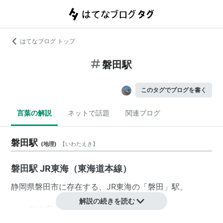
はてなブログ トップ
磐田駅
このタグでブログを書く
言葉の解説
ネットで話題
関連ブログ
磐田駅
(
地理
)
【
いわたえき
】
磐田駅 JR東海（東海道本線）
静岡県
磐田市
に存在する、
JR東海
の「
磐田
」駅。
解説の続きを読む
＞＞
路線案内 JR東海
＜＜