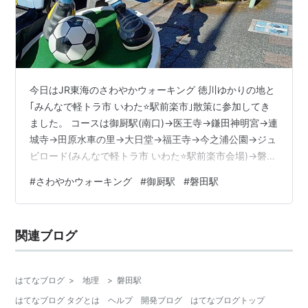
今日はJR東海のさわやかウォーキング 徳川ゆかりの地と
｢みんなで軽トラ市 いわた⭐駅前楽市｣散策に参加してき
ました。 コースは御厨駅(南口)→医王寺→鎌田神明宮→連
城寺→田原水車の里→大日堂→福王寺→今之浦公園→ジュ
ビロード(みんなで軽トラ市 いわた⭐駅前楽市会場)→磐田
駅(北口)です。 コース距離は約9.5km。 JR御厨駅(南口)
#
さわやかウォーキング
#
御厨駅
#
磐田駅
スタートです。 最初の目的地、医王寺に着きました。 東
海の苔寺とも呼ばれているそうです。 今日はみくりやあ
さいちを開催していました。 次は鎌田神明宮です。 兔山
関連ブログ
公園のそばにありました。 連城寺に着きました。 本堂の
前に恵比寿、大黒天が建てられていました。 さらに1…
はてなブログ
>
地理
>
磐田駅
はてなブログ タグとは
ヘルプ
開発ブログ
はてなブログトップ