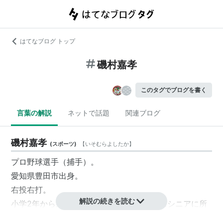
はてなブログ トップ
磯村嘉孝
このタグでブログを書く
言葉の解説
ネットで話題
関連ブログ
磯村嘉孝
(
スポーツ
)
【
いそむらよしたか
】
プロ野球選手（捕手）。
愛知県豊田市出身。
右投右打。
解説の続きを読む
小学2年から野球を始め、松平中時代は豊田シニアに所
属し捕手としてプレー。1学年上の堂林翔太とは当時か