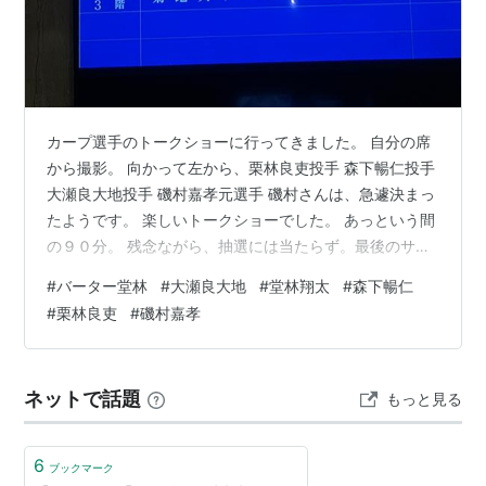
カープ選手のトークショーに行ってきました。 自分の席
から撮影。 向かって左から、栗林良吏投手 森下暢仁投手
大瀬良大地投手 磯村嘉孝元選手 磯村さんは、急遽決まっ
たようです。 楽しいトークショーでした。 あっという間
の９０分。 残念ながら、抽選には当たらず。最後のサイ
ン色紙、５０人当たったので、当たるかもとドキドキし
#
バーター堂林
#
大瀬良大地
#
堂林翔太
#
森下暢仁
ました。 ランキング参加中gooからきました
#
栗林良吏
#
磯村嘉孝
ネットで話題
もっと見る
6
ブックマーク