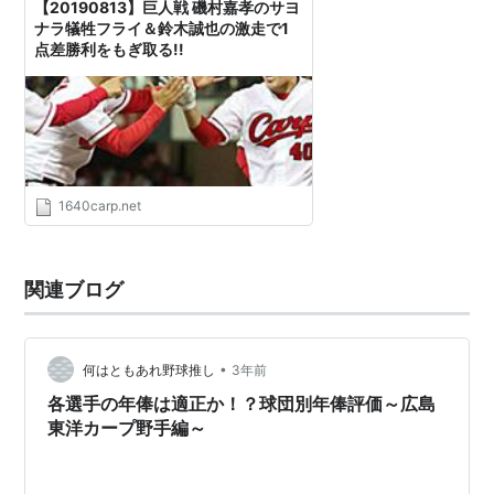
【20190813】巨人戦 磯村嘉孝のサヨ
ナラ犠牲フライ＆鈴木誠也の激走で1
点差勝利をもぎ取る!!
1640carp.net
関連ブログ
•
何はともあれ野球推し
3年前
各選手の年俸は適正か！？球団別年俸評価～広島
東洋カープ野手編～