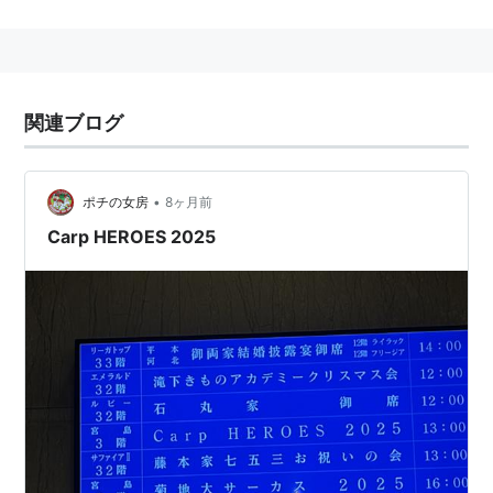
らバッテリーを組んでいた。
中京大中京では2年春選抜にレフト、夏は正捕手として
甲子園に出場。 2年で5番、全国クラスのスラッガー3番
関連ブログ
河合、4番堂林と強力クリーンアップを組み、春は打率
5割、夏は2試合連続本塁打を放つなど8打点と活躍。選
抜8強、夏の甲子園優勝に貢献した。2年秋は主将、4番
•
ポチの女房
8ヶ月前
として東海大会準優勝。
Carp HEROES 2025
3年春の選抜では前年に続いてベスト8に進出。3年夏の
選手権では2回戦で早稲田実業に大敗した。
2010年秋のドラフト会議にて広島東洋カープに5位指名
される。
背番号は61。
リスト::野球選手