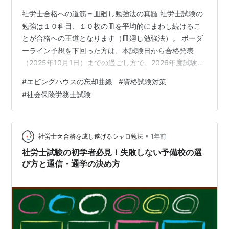
社労士合格への道筋＝皿廻し勉強法の真髄 社労士試験の
勉強は１０科目、１０枚の皿を平均的にまわし続けるこ
とが合格への王道となります（皿廻し勉強法）。 ボーダ
ーライン予想を下回った方は、本試験日から合格発表
（2025年10月1日）までの過ごし方で、2026年度試験の
運命が決まります。 試験日以降、学習を休憩している状
#
エビングハウスの忘却曲線
#
資格試験対策
態、つまり皿が止まったままでは、ピークであった知識
#
社会保険労務士試験
が一気に低下してしまいます。 エビングハウスの忘却曲
線が示す驚愕の事実 ドイツの心理学者ヘルマン・エビン
グハウスが発表した「エビングハウスの忘却曲線」理論
をご存知でしょうか？ 資格試験受験生にとって衝撃的な
•
社労士☆合格を成し遂げるシャロ勉法
1年前
データがあります。 学習後の記…
社労士試験の初学者必見！失敗しない予備校の選
び方と通信・通学の決め方