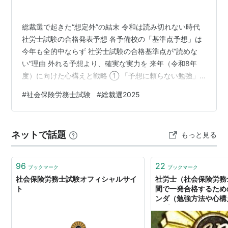
総裁選で起きた“想定外”の結末 令和は読み切れない時代
社労士試験の合格発表予想 各予備校の「基準点予想」は
今年も全的中ならず 社労士試験の合格基準点が“読めな
い”理由 外れる予想より、確実な実力を 来年（令和8年
度）に向けた心構えと戦略 ① 「予想に頼らない勉強」
を ② 苦手科目を「救済待ち」にしない ③ 模試は“予
#
社会保険労務士試験
#
総裁選2025
測”ではなく“分析ツール” ④ 情報より“自分の理解”を信じ
る 予想は外れても、努力は裏切らない 総裁選で起き
た“想定外”の結末 2025年秋、日本の政治を揺るがすニュ
ネットで話題
もっと見る
ースがありました。自民党総裁選で、事前に「最有力」
とされた小泉進次郎議員ではなく、高市早苗議員が勝利
したのです。…
96
22
ブックマーク
ブックマーク
社会保険労務士試験オフィシャルサイ
社労士（社会保険労務
ト
間で一発合格するため
ンダ（勉強方法や心構え
財プロジェクト