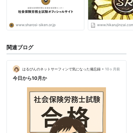
www.sharosi-siken.or.jp
www.hikarujinzai.co
関連ブログ
•
はるぴんのネットサーフィンで気になった備忘録
10ヶ月前
今日から10月か