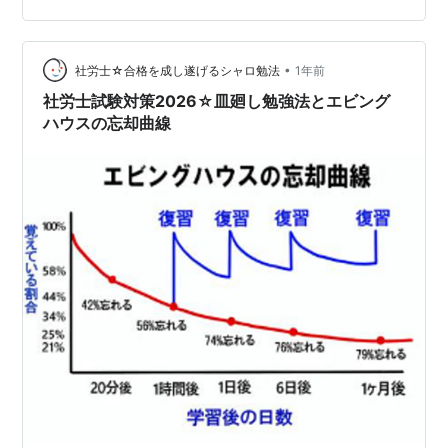
トを見ていると、今日は社会保険労務士試験の合格発表
で、選択式の救済科目が、労災、労一、社一の３つもあ
って、択一式の救済科目で雇用があって、合格率5.5…
•
社労士☆合格を成し遂げるシャロ勉法
1年前
社労士試験対策2026☆皿廻し勉強法とエビング
ハウスの忘却曲線