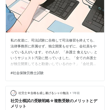
私の友達に、司法試験に合格して司法修習を終えても、
法律事務所に所属せず、独立開業もせずに、会社員をや
っている人がいます。その人が、「弁護士 食えない」と
いうサジェスト汚染に怒っていました。「全ての弁護士
が独立開業してると勘違いしているのか？」「会社員な
ら給料が保証されているんだから、食えないわけがない
#
社会保険労務士試験
だろ」って。※サジェスト汚染なんて意味がないので、い
ちいち反応するだけ無駄なんですけどね。どうせ試験に
落ちた人が負け惜しみで情報操作しているのでしょう
•
し。司法試験に合格したからと言って、独立開業してい
社労士☆合格を成し遂げるシャロ勉法
1年前
ない人はたくさんいます。合格者に開業する義務はあり
社労士模試の受験戦略☆複数受験のメリットとデ
ません。社労士も、社会保険労務士試験に合格した人…
メリット