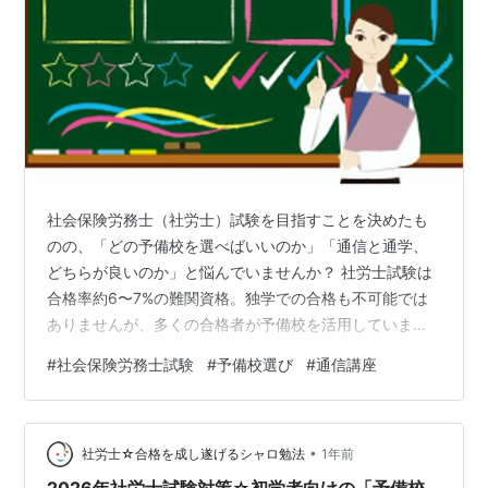
社会保険労務士（社労士）試験を目指すことを決めたも
のの、「どの予備校を選べばいいのか」「通信と通学、
どちらが良いのか」と悩んでいませんか？ 社労士試験は
合格率約6〜7%の難関資格。独学での合格も不可能では
ありませんが、多くの合格者が予備校を活用していま
す。特に初学者の場合、正しい予備校選びが合格への最
#
社会保険労務士試験
#
予備校選び
#
通信講座
短ルートとなります。 この記事では、社労士試験の指導
経験を踏まえ、初学者が押さえるべき予備校選びのポイ
ントを詳しく解説します。 社労士試験における予備校の
•
重要性 なぜ予備校が必要なのか 通信講座 vs 通学講座：
社労士☆合格を成し遂げるシャロ勉法
1年前
メリット・デメリット比較 通信講座のメリット・デメリ
2026年社労士試験対策☆初学者向けの「予備校