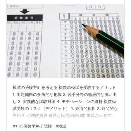
模試の受験方針を考える 複数の模試を受験するメリット
1. 出題傾向の多角的な把握 2. 苦手分野の徹底的な洗い出
し 3. 実践的な試験対策 4. モチベーションの維持 複数模
試受験のリスク（デメリット） 1. 経済的負担 2. 時間的な
制約 3. 心理的負担 最適な模試受験戦略 推奨されるアプ
ローチ 注意点 模試の受験方針を考える 社労士試験対策
#
社会保険労務士試験
#
模試
において、模試の受験は重要な学習戦略の一つです。複