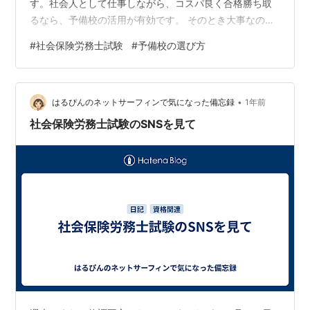
す。社会人として仕事しながら、コスパ良く合格勝ち取
るなら、予備校の活用が有効です。 そのとき大事なのは
「どの講師・予備校を選ぶか」です。テキストやカリキ
#
社会保険労務士試験
#
予備校の選び方
ュラムの内容以上に、「自分に合うかどうか」が合否を
左右します。 予備校・講師選びのポイント 注目の講師・
予備校ランキング２０２６ １位：山川予備校（山川講
•
師） ２位：大原（金沢講師／社労士24） ３位：LEC（澤
はるぴんのネットサーフィンで気になった備忘録
1年前
井講師） ４位：クレアール（斎藤講師） ５位：フォーサ
社会保険労務士試験のSNSを見て
イト ６位：TAC（宮島講…