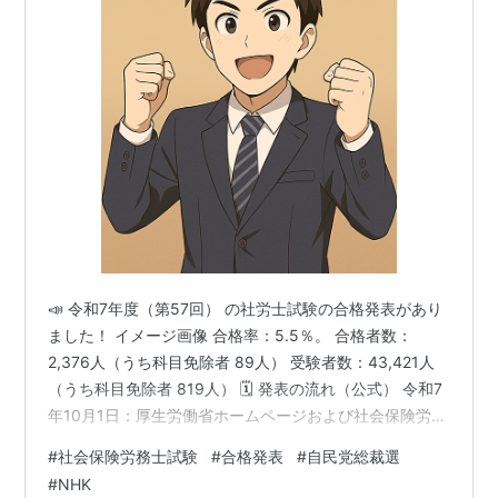
📣 令和7年度（第57回） の社労士試験の合格発表があり
ました！ イメージ画像 合格率：5.5％。 合格者数：
2,376人（うち科目免除者 89人） 受験者数：43,421人
（うち科目免除者 819人） 🗓 発表の流れ（公式） 令和7
年10月1日：厚生労働省ホームページおよび社会保険労務
士試験オフィシャルサイトに合格者受験番号を掲載 令和
#
社会保険労務士試験
#
合格発表
#
自民党総裁選
7年10月14日：合格証書を簡易書留で発送 10月下旬：官
#
NHK
報に合格者受験番号を公告（官報は後日掲載） ｘのポス