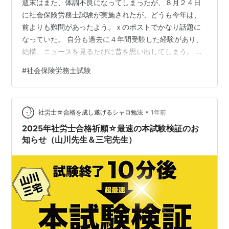
週末はまた、体調不良になってしまったが、８月２４日
に社会保険労務士試験が実施されたが、どうも今年は、
前よりも難問があったよう。ｘのポストでかなり話題に
なっていた。 自分も過去に４年間受験した経験があり、
結構、ニュースを見るたびに昔を思い出してしまう。 自
分の場合は、こんな感じだった。 🌸社労士試験合格まで
#
社会保険労務士試験
の流れ（2013〜2016年） 🌸 スタートはゼロから 法律も
年金も全く勉強していない状態で上司に勧められ挑戦 初
受験2013年は択一式32点、選択式もほとんど歯が立たず
•
→ 約600時間勉強 努力の積み重ね 2014年は講義重複＋
社労士☆合格を成し遂げるシャロ勉法
1年前
毎日コツコツ勉強 → 約1,400時間 2015年は社労士＋行…
2025年社労士合格祈願☆最速の本試験検証のお
知らせ（山川先生＆三宅先生）