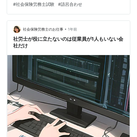
語呂を取集する方法は使えますね。 労働基準法 労働者災
#
社会保険労務士試験
#
語呂合わせ
害補償保険法 健康保険法 過去記事の主な語呂合わせ関連
労働基準法 解雇予告の除外事由語呂：「日々雇われ、2
か月超え、季節も変わる、お試し中」内容：日々雇い入
•
れられる者（一か月以内）、2か月以内の期間を定めて使
社会保険労務士のお仕事
1年前
用される者、季節的業務に4か月以内の期間を定めて使用
社労士が役に立たないのは従業員が1人もいない会
される者、試用期間中の者（1…
社だけ