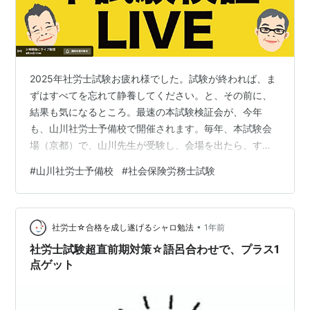
2025年社労士試験お疲れ様でした。試験が終われば、ま
ずはすべてを忘れて静養してください。と、その前に、
結果も気になるところ。最速の本試験検証会が、今年
も、山川社労士予備校で開催されます。毎年、本試験会
場（京都）で、山川先生が受験し、会場を出たら、すぐ
に、近くのホテルから、生ライブ配信される企画です。
#
山川社労士予備校
#
社会保険労務士試験
受験したばかりの先生から、ホットな情報が得られま
す。帰宅中に、耳だけでも聞いてみると、少し落ち着け
る ☆御礼☆ 最後までお読み頂きありがとうございます。
•
下記のアイコンをクリックすると、他の素晴らしい社労
社労士☆合格を成し遂げるシャロ勉法
1年前
士や資格関連のブログの一覧が表示されます。 参考にな
社労士試験超直前期対策☆語呂合わせで、プラス1
りますので、ぜひ閲覧してみてください。 【…
点ゲット