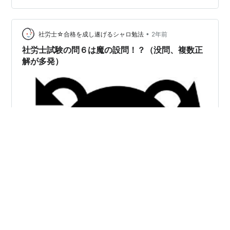
数の模試を受けるか、それとも絞って受けるかは、個人
の学習スタイルや状況によって大きく異なります。 複数
•
の模試を受験するメリット 1. 出題傾向の多角的な把握 異
社労士☆合格を成し遂げるシャロ勉法
2年前
なる予備校や模試の問題を比較することで、…
社労士試験の問６は魔の設問！？（没問、複数正
解が多発）