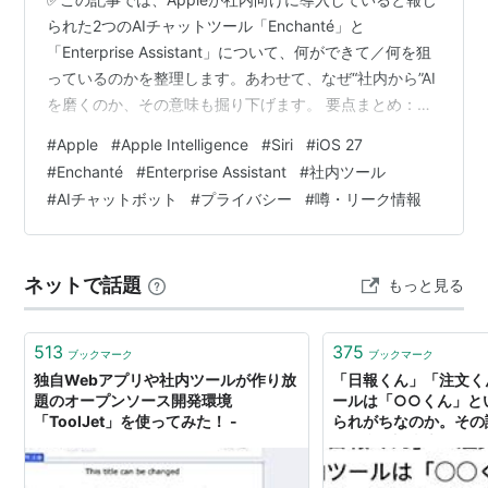
られた2つのAIチャットツール「Enchanté」と
「Enterprise Assistant」について、何ができて／何を狙
っているのかを整理します。あわせて、なぜ“社内から”AI
を磨くのか、その意味も掘り下げます。 要点まとめ：
Apple社内でAIチャットが本格運用へ 詳細解説：
#
Apple
#
Apple Intelligence
#
Siri
#
iOS 27
「Enchanté」と「Enterprise Assistant」の役割分担
#
Enchanté
#
Enterprise Assistant
#
社内ツール
Enchanté：汎用アシスタントとして“仕事の横”に置く
#
AIチャットボット
#
プライバシー
#
噂・リーク情報
Enterprise Assistant：社内ルールと手順の“検索窓”をAI
にする 背景：Appleが“社内でAIを磨く”理…
ネットで話題
もっと見る
513
375
ブックマーク
ブックマーク
独自Webアプリや社内ツールが作り放
「日報くん」「注文く
題のオープンソース開発環境
ールは「○○くん」と
「ToolJet」を使ってみた！ -
られがちなのか。その
め、我々調査隊はアマ
向かった――。