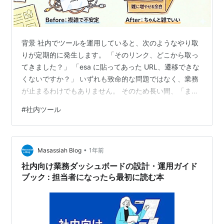
背景 社内でツールを運用していると、次のようなやり取
りが定期的に発生します。 「そのリンク、どこから取っ
てきました？」 「esa に貼ってあった URL、遷移できな
くないですか？」 いずれも致命的な問題ではなく、業務
が止まるわけでもありません。 そのため長い間、「まあ
困るけど仕方ない」という扱いのまま放置されてきた類
#
社内ツール
の問題です。 ツール自体は正しく動作している一方で、
URL を共有することが不安定、という状態でした。 画面
や機能が増えるにつれて、 条件付きパラメータを含む
•
URL が増える といったことが日常的に起きていました。
Masassiah Blog
1年前
大きな障害ではありませんが、 違和感だけが残り続ける
社内向け業務ダッシュボードの設計・運用ガイド
状態です。…
ブック : 担当者になったら最初に読む本