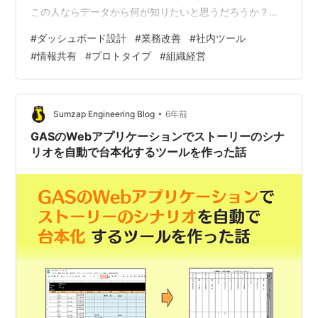
この人ならデータから何が知りたいと思うだろうか？と
いう視点で考えていきます。（位置 No. 134） 経営者の
#
ダッシュボード設計
#
業務改善
#
社内ツール
立場では 直属の上司の立場では 私の立場では【中心】
#
情報共有
#
プロトタイプ
#
組織経営
同僚の立場では 他部署の立場では ダッシュボードを設計
する前に，それぞれの立場で何が知りたいのかを考えて
みる。 プロトタイプは「対話の起点」である ダッシュボ
ードの設計は、単なる UI 構築ではない。 それぞれの立
•
Sumzap Engineering Blog
6年前
場に立っ…
GASのWebアプリケーションでストーリーのシナ
リオを自動で台本化するツールを作った話