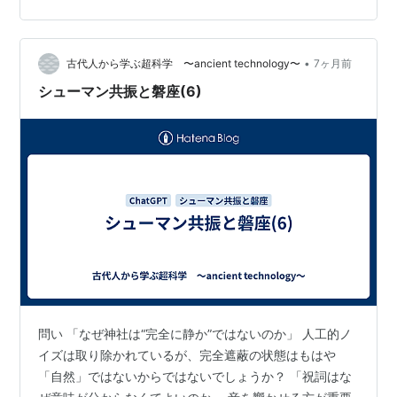
読経、神社の儀式で響く祝詞、除霊の場で小声で繰り返
される謎の言葉。こうした儀式は、その源をたどってい
くと、「呪文」というものに行き着きます。今では迷信
•
として片づけられてしまいましたが、実は言葉そのもの
古代人から学ぶ超科学 〜ancient technology〜
7ヶ月前
には、エネルギーを制御する力、すなわち、量子レベル
シューマン共振と磐座(6)
でこの現実世界を動かす可能性が秘められているので…
問い 「なぜ神社は“完全に静か”ではないのか」 人工的ノ
イズは取り除かれているが、完全遮蔽の状態はもはや
「自然」ではないからではないでしょうか？ 「祝詞はな