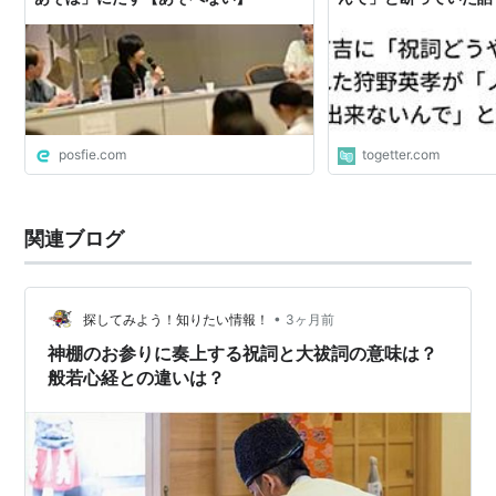
posfie.com
togetter.com
関連ブログ
•
探してみよう！知りたい情報！
3ヶ月前
神棚のお参りに奏上する祝詞と大祓詞の意味は？
般若心経との違いは？