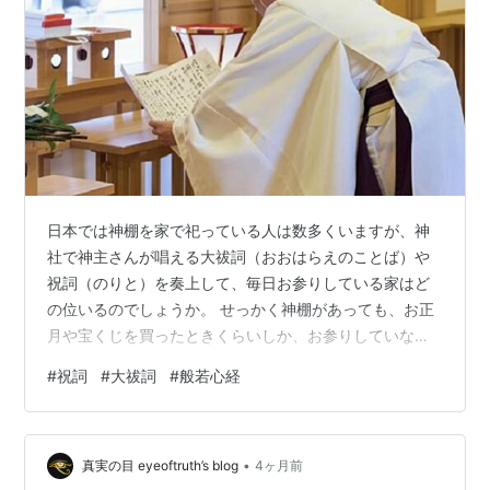
日本では神棚を家で祀っている人は数多くいますが、神
社で神主さんが唱える大祓詞（おおはらえのことば）や
祝詞（のりと）を奏上して、毎日お参りしている家はど
の位いるのでしょうか。 せっかく神棚があっても、お正
月や宝くじを買ったときくらいしか、お参りしていない
ようであれば勿体ないですよね。 本来の神棚をお参りす
#
祝詞
#
大祓詞
#
般若心経
る作法は、一般の神社と同じように二礼二拍手一礼を行
いますが、そのなかで祝詞を奏上しても良いことになっ
ています。 今回は、祝詞と大祓詞の意味や仏教の般若心
•
経との違いについて解説します。 祝詞と大祓詞の意味
真実の目 eyeoftruth’s blog
4ヶ月前