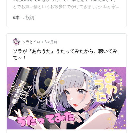
とでお買い物というお散歩にでかけてきました♪ 我が家の
子供たち（成人笑）は 私とたくさんお出かけしてくれる
#
本
#
祝詞
ので、本当に嬉しいです。。ありがとうです。。♡ +++
+++ +++ 昨日読み上げた本を、ご紹介させてください♡
先月、九頭龍神社の月次祭に参列させて頂き 【祝詞】を
•
口ずさめる自分を不思議に感じ、 【祝詞】を奏上するこ
ソラとイロ
8ヶ月前
ととは？、神事の意味（背景）を学びたく Amazonさん
ソラが『あわうた』うたってみたから、聴いてみ
にて出会っ…
て～！