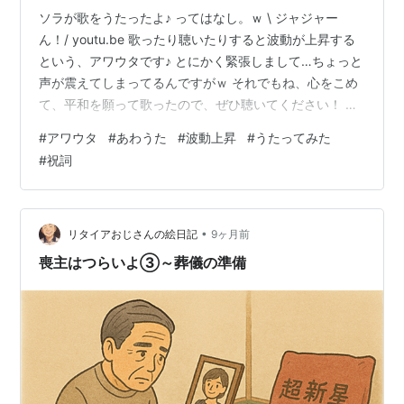
ソラが歌をうたったよ♪ ってはなし。ｗ \ ジャジャー
ん！/ youtu.be 歌ったり聴いたりすると波動が上昇する
という、アワウタです♪ とにかく緊張しまして…ちょっと
声が震えてしまってるんですがｗ それでもね、心をこめ
て、平和を願って歌ったので、ぜひ聴いてください！ そ
してみんなで日本の波動も上げちゃいましょう！ そんで
#
アワウタ
#
あわうた
#
波動上昇
#
うたってみた
もって、高評価をポチっとしていただけると、嬉しいで
#
祝詞
す！コメントもお待ちしてまーす！ はたして第二弾はあ
るのか！？ いや、ないだろうｗ 歌ったいきさつとか、歌
にこめた想いや歌詞の意味はメインブログにまとめまし
た。 詳しくは ↓ こちらのメインブログをみてね♪
•
リタイアおじさんの絵日記
9ヶ月前
soratoho…
喪主はつらいよ③～葬儀の準備