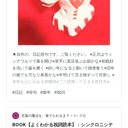
★自作の、日記俳句です。ご覧ください。 ※正月はウィ
ンナワルツで幕を開け※里芋に黒豆並ぶお節かな※初鏡顔
を洗いて歯を磨く ※好い年になると願いて雑煮食う※旧年
の服でも可なり春着かな※年明けて見る物すべて目新し ※
本年も心に沁みる初珈琲※二三回測って止まる初目方※初
詣で末広がりで黄金舞う
#
日記
#
俳句
#
新年
#
祝詞
•
言葉の魔法を、奏でられるまで
8ヶ月前
BOOK【よくわかる祝詞読本】：シンクロニシテ