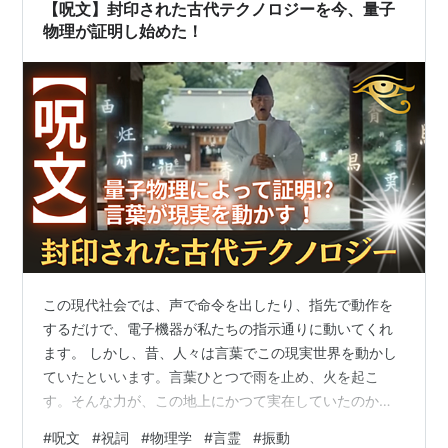
は？神棚で奏上するのはどの祝詞？ （祝詞（のりと）の
【呪文】封印された古代テクノロジーを今、量子
種類） （大祓詞（おおはらえのことば）とは…
物理が証明し始めた！
この現代社会では、声で命令を出したり、指先で動作を
するだけで、電子機器が私たちの指示通りに動いてくれ
ます。 しかし、昔、人々は言葉でこの現実世界を動かし
ていたといいます。言葉ひとつで雨を止め、火を起こ
す。そんな力が、この地上にかつて実在していたのかも
しれません。 実は今でも見られる、お葬式で唱えられる
#
呪文
#
祝詞
#
物理学
#
言霊
#
振動