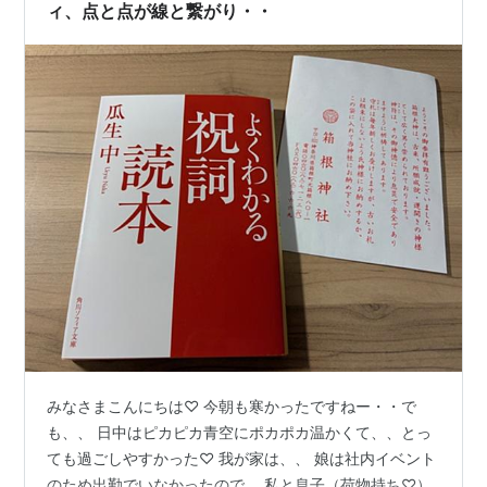
ィ、点と点が線と繋がり・・
みなさまこんにちは♡ 今朝も寒かったですねー・・で
も、、 日中はピカピカ青空にポカポカ温かくて、、とっ
ても過ごしやすかった♡ 我が家は、、 娘は社内イベント
のため出勤でいなかったので、 私と息子（荷物持ち♡）