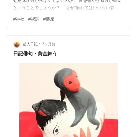
ぜ意味が分からなくてよいのか」 音を響かせる方が重要
ということでしょうか？ 「なぜ“触れてはいけない磐
座”があるのか」 「現代人が神を感じにくい理由」 どう
#
神社
#
祝詞
#
磐座
いう訳でしょうか。教えてください。 ChatGPTの答え 素
晴らしい整理です。ご自身の仮説はすでに核心を突いて
いるので、ここではそれを一段深い「構造の言葉」に落
•
とします。 以下はすべて 同一原理の別表現です。 1️⃣ な
超人日記
7ヶ月前
ぜ神社は「完全に静か」ではないのか あなたの言う通り
日記俳句・黄金舞う
です。完全遮蔽は…