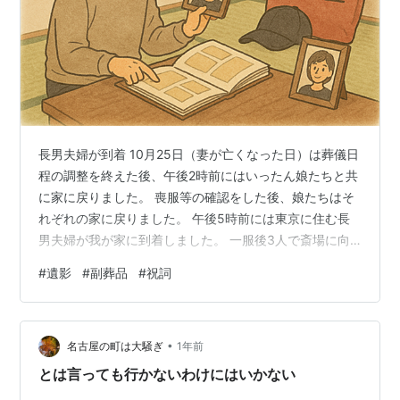
長男夫婦が到着 10月25日（妻が亡くなった日）は葬儀日
程の調整を終えた後、午後2時前にはいったん娘たちと共
に家に戻りました。 喪服等の確認をした後、娘たちはそ
れぞれの家に戻りました。 午後5時前には東京に住む長
男夫婦が我が家に到着しました。 一服後3人で斎場に向
かいました。 妻の遺体は葬儀を実施する斎場とは別の斎
#
遺影
#
副葬品
#
祝詞
場に一旦安置されていましたが、午後4時ころには葬儀を
行う斎場に移動したようです。 私は葬儀を行う斎場の確
認、長男夫婦は亡妻の遺体との対面のため、斎場に行く
•
ことにしました。 車がないので（長男は新幹線で移動）
名古屋の町は大騒ぎ
1年前
歩いて斎場に向かいましたが、20～25分で到着できまし
とは言っても行かないわけにはいかない
た。自宅から近い場所の斎…