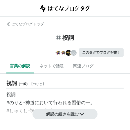
はてなブログ トップ
祝詞
このタグでブログを書く
言葉の解説
ネットで話題
関連ブログ
祝詞
(
一般
)
【
のりと
】
祝詞
#のりと-神道において行われる習俗の一。
#しゅくし-祝いの言葉。
解説の続きを読む