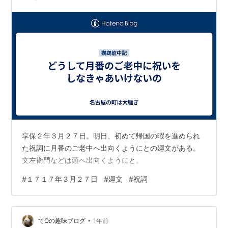
享保２年３月２７日。明日、初めて帰国の暇を進められ
た祝詞に月番のご老中へ出向くようにとの廻文がある。
文左衛門などは頭へ出向くようにと。
#
１７１７年３月２７日
#
廻文
#
祝詞
•
てOの趣味ブログ
1年前