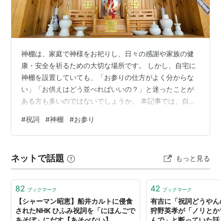
神棚は、家庭で神様をお祀りし、日々の感謝や家族の健
康・安全を祈るための大切な場所です。 しかし、自宅に
神棚を設置していても、「お参りの仕方がよく分からな
い」「お供えはどう並べればいいの？」と迷ったことが
ある方も多いのではないでしょうか。 本記事では、自宅
の神棚で唱える祝詞の基本や、お供えの並べ方、正しい
#
祝詞
#
神棚
#
お参り
拝み方について分かりやすく解説します。 神棚を身近に
感じながら、日々のお参りに役立ててください。 ***目次
*** 神棚の祝詞の種類にはどのようなものがあるの？
ネットで話題
もっと見る
（祝詞の種類） 神棚で祝詞を唱える前のお供え物の並べ
方は？ （一般的な並べ方） （自宅の神棚で祝詞を唱える
ときは） 神棚の拝み方はどう…
82
42
ブックマーク
ブックマーク
【シャーマン昭恵】船井カルトに侵食
有吉に「祝詞どうやん
されたNHK ひふみ祝詞を「にほんごで
狩野英孝が「ノリとか
あそぼ」にだす【あそべない】
んで」と断っていた話