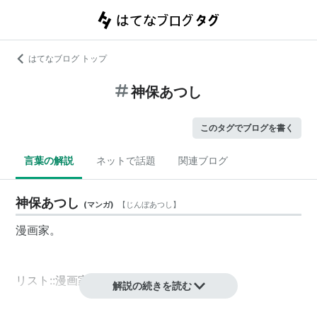
はてなブログ トップ
神保あつし
このタグでブログを書く
言葉の解説
ネットで話題
関連ブログ
神保あつし
(
マンガ
)
【
じんぼあつし
】
漫画家。
リスト::漫画家
解説の続きを読む