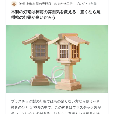
もするような電動工具を少量の部材を組み合わせて作っ
•
神棚 上敷き 簾の専門店 おまかせ工房 ブログ
4年前
てしまったりするのは凄いDIY…
木製の灯篭は神前の雰囲気を変える 置くなら尾
州桧の灯篭が良いだろう
プラスチック製の灯篭ではもの足りない方なら使うべき
神具のひとつ 神具の中で、この神具はプラスチック製が
多い、というものがある、ひとつは真榊という神具があ