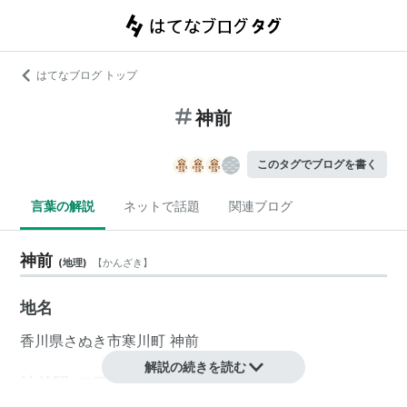
はてなブログ トップ
神前
このタグでブログを書く
言葉の解説
ネットで話題
関連ブログ
神前
(
地理
)
【
かんざき
】
地名
香川県
さぬき市
寒川町
神前
解説の続きを読む
神前駅 JR四国（高徳線）