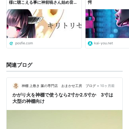
様に聴こえる事に神前暁さん始め音楽
愕
家等から驚愕の声が！ #AIきりたん
posfie.com
kai-you.net
関連ブログ
•
神棚 上敷き 簾の専門店 おまかせ工房 ブログ
10ヶ月前
かがり火を神棚で使うなら2寸か2.5寸か 3寸は
大型の神棚向け