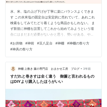
水、米、塩の上げ下げが丁寧に楽にバランスよくできま
す この水米塩の固定台は安定的に売れていて、あれこれ
検索をしてみてたどり着くような商品かもしれない。 ま
ず新規に神棚を設置してこれから始めてみようという場
合にはまだまだ必要がないかと思う、勢いがある、やる
気が違う、そういうものです。 しかし、しばらくしてか
#
お供物
#
神前
#
豆八足台
#
神棚
#
神棚の祭り方
ら、、、今日は交換か、今日はしなくていいか、、、と
#
神具の祭り方
思うときが必ずくる、誰でもそうだから心配御無用、上
がったり下がったりが生活のリズム。 面倒なんですよ、
神棚の水、米、塩の交換。 続けたい気持ちはあるけど止
めたくなる気持ちが勝る、そんな時期が必ずくる。 しば
•
神棚 上敷き 簾の専門店 おまかせ工房 ブログ
3年前
らく交換頻度の間隔をあけたり伸ばしたり…
すだれと巻きすは全く違う 御簾と言われるもの
はDIYより購入したほうがいい