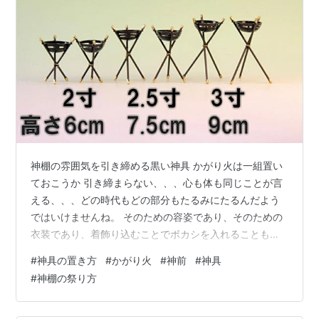
神棚の雰囲気を引き締める黒い神具 かがり火は一組置い
ておこうか 引き締まらない、、、心も体も同じことが言
える、、、どの時代もどの部分もたるみにたるんだよう
ではいけませんね。 そのための容姿であり、そのための
衣装であり、着飾り込むことでボカシを入れることもで
きる、、、かも。 それらのことを部屋を行えば、インテ
#
神具の置き方
#
かがり火
#
神前
#
神具
リアというジャンルになる。 神前だって部屋にあればイ
#
神棚の祭り方
ンテリアの一部です。 もし、なんだか引き締まらない神
前だなと思ったら、黒い神具を置いてみるといいでしょ