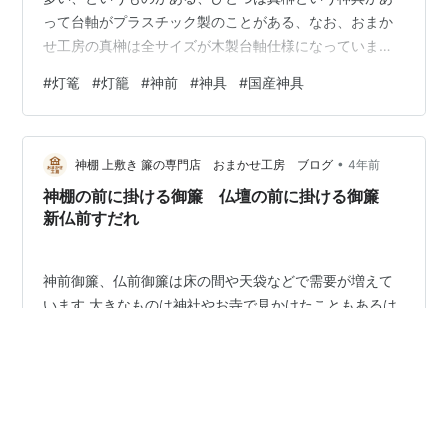
って台軸がプラスチック製のことがある、なお、おまか
せ工房の真榊は全サイズが木製台軸仕様になっていま
す。 そして、プラスチック製として多いのが灯篭にな
#
灯篭
#
灯籠
#
神前
#
神具
#
国産神具
る。 灯篭というのは実に作るのが面倒な神具になるの
で、DIYというか工作好きな人なら、買わずに自作をして
しまいたくなるかもしれないが、途中で諦めることもあ
•
るぐらい完成させるまでが面倒な神具なんです。 一台、
神棚 上敷き 簾の専門店 おまかせ工房 ブログ
4年前
二台作るためのあれこれ工具を揃えて、材料も仕込んで
神棚の前に掛ける御簾 仏壇の前に掛ける御簾
なんかやってはいられないので、一度に作るとき…
新仏前すだれ