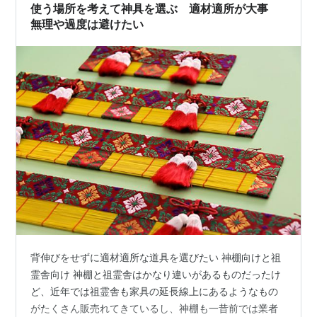
しくないので、豆球とLED球を取り替えれば交互のもの
使う場所を考えて神具を選ぶ 適材適所が大事
を使えるかどうかまではわか…
無理や過度は避けたい
背伸びをせずに適材適所な道具を選びたい 神棚向けと祖
霊舎向け 神棚と祖霊舎はかなり違いがあるものだったけ
ど、近年では祖霊舎も家具の延長線上にあるようなもの
がたくさん販売れてきているし、神棚も一昔前では業者