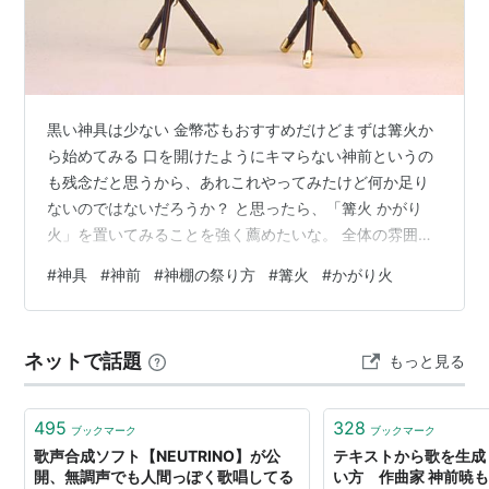
黒い神具は少ない 金幣芯もおすすめだけどまずは篝火か
ら始めてみる 口を開けたようにキマらない神前というの
も残念だと思うから、あれこれやってみたけど何か足り
ないのではないだろうか？ と思ったら、「篝火 かがり
火」を置いてみることを強く薦めたいな。 全体の雰囲気
が締まらない、ボケたようにくすんでしまっている、メ
#
神具
#
神前
#
神棚の祭り方
#
篝火
#
かがり火
リハリがない・・・こんなのは人間の体だけではないの
で、スタイル作りには「黒」を取り入れてみるといい。
黒い神具というのはなかなか使わないので、神前では金
ネットで話題
もっと見る
幣芯、かがり火、盾など極々一部の神具しかない。 その
中では一番手っ取り早いのが、かがり火になるかと思
う。 不思議なもので、かがり火を置くだけ…
495
328
ブックマーク
ブックマーク
歌声合成ソフト【NEUTRINO】が公
テキストから歌を生成「S
開、無調声でも人間っぽく歌唱してる
い方 作曲家 神前暁