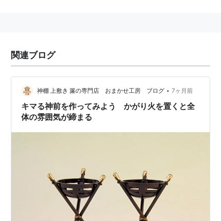
香川県さぬき市寒川町神前
にある、
JR四国
の駅。→
和
田駅
○
リスト
：
駅キーワード
関連ブログ
神前
(
地理
)
【
こうざき
】
•
神棚 上敷き 簾の専門店 おまかせ工房 ブログ
7ヶ月前
地名
キマる神前を作ってみよう かがり火を置くと全
和歌山市
、
神前
地区。
体の雰囲気が締まる
神前駅 和歌山電鐵（貴志川線）
和歌山市
神前
にある、
和歌山電鐵
の駅。→
神前駅