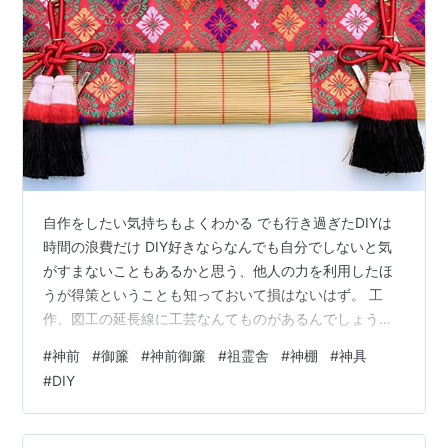
自作をしたい気持ちもよくわかる でも行き過ぎたDIYは
時間の浪費だけ DIY好きならなんでも自分でしないと気
がすまないこともあるかと思う、他人の力を利用したほ
うが得策ということも知っておいて損はないはず。 工
作、図工の延長線に工芸なんてものがあるんでしょうけ
ど、手作業だし工具を使っているだけの製作物なら、同
#
神前
#
御簾
#
神前御簾
#
祖霊舎
#
神棚
#
神具
じものさえあれば自分でも出来てしまうと考えたって間
#
DIY
違ってはない、ただ、その延長線はとてつもなく長い、
そして、険しく、保証もない。 YouTubeでDIY動画を見
たりすることがあります。 器用ですよね、買えば何万円