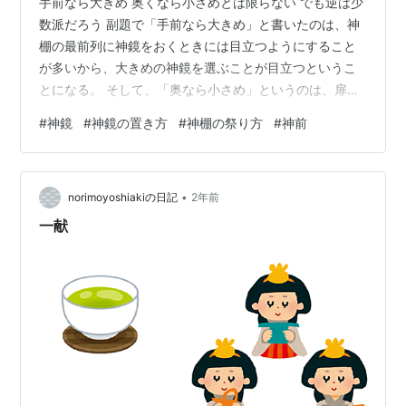
手前なら大きめ 奥くなら小さめとは限らない でも逆は少
数派だろう 副題で「手前なら大きめ」と書いたのは、神
棚の最前列に神鏡をおくときには目立つようにすること
が多いから、大きめの神鏡を選ぶことが目立つというこ
とになる。 そして、「奥なら小さめ」というのは、扉の
前などにおくときには、比較的小さなものを置く、また
#
神鏡
#
神鏡の置き方
#
神棚の祭り方
#
神前
は、あえて大きめを置くということが目立つ。 っで、
「逆は少数派」というのは、「手前に小さな神鏡を置
く」ということになる。 最前列に小さな神鏡をおくと見
•
えないんですよ。 普通は棚板などに置くでしょうから、
norimoyoshiakiの日記
2年前
見上げてしまうと神鏡が小さいと見えない。 一般的に神
一献
前の場所だと奥行きがあまりないことが多…