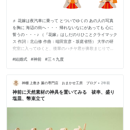
♬ 花嫁は夜汽車に乗って とついでゆくの あの人の写真
を胸に 海辺の街へ・・・ 帰れないなにがあっても 心に
誓うの・・・♪ （『花嫁』はしだのりひことクライマック
ス 作詞：北山修 作曲：端田宣彦・坂庭省悟） 大学の研
究室に入ってゆくと、後輩のハチヤ君が鼻歌まじりで本
の整理をしていた。 ハ「♪フフ～フフン～フ～ なにがあ
#
結婚式
#
神前
#
三々九度
ぁてもぉ～ ころろにぃ～・・・」 私「おや、なにか決心
でもしたのかぃ？」 ハ「あ・・のりもさん。いえね、こ
の前、近くの知り合いの神社へ行ったら、 祢宜さんが
•
ね、休日に結婚式が５件もあるから、 ちょっと手伝って
神棚 上敷き 簾の専門店 おまかせ工房 ブログ
2年前
くれないかって言われましてね。 おとといの休みの日、
神前に天然素材の神具を置いてみる 祓串、盛り
お手伝いにいってきた…
塩皿、幣束立て