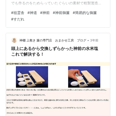
でも作るのをためらっていたぐらいの素材で粗製濫造が
行われていて、伝統がぶっ壊れてきてしまう危惧も囁か
#
祖霊舎
#
神道
#
神前
#
神前御簾
#
簡易的な御簾
れています。 わかりやすく言うなら、本物を知っている
#
すだれ
人から安物の祖霊舎を見てしまうと、それ食器棚の小さ
い版だろ、桧がこれっぽっちしか使われていないの
か、、、など、風変わりな祖霊舎に見える、もっともこ
れらも時代の流れと考えればしれはそれでしょうがない
•
神棚 上敷き 簾の専門店 おまかせ工房 ブログ
3年前
かな。 本体の神棚や祖霊舎だけでは神前を構成する…
頭上にあるから交換しずらかった神前の水米塩
これで解決する！