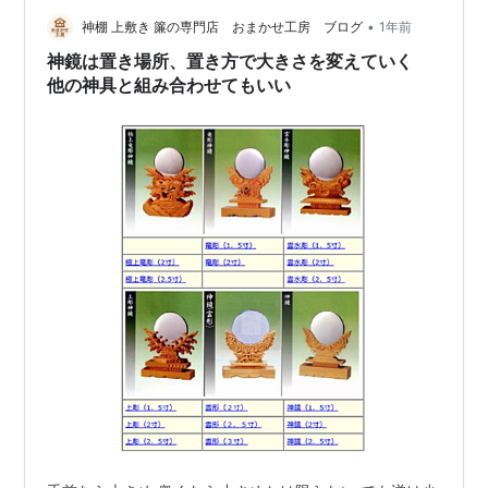
う。 まずは、かがり火から。 火をつかうのは怖いよぉ～
と思うのは当然なので、今はローソクを差しておくだけ
•
神棚 上敷き 簾の専門店 おまかせ工房 ブログ
1年前
で使う人たちが多いはず。 消し忘…
神鏡は置き場所、置き方で大きさを変えていく
他の神具と組み合わせてもいい