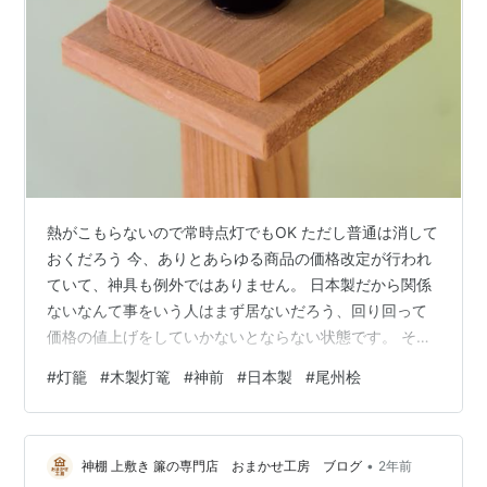
熱がこもらないので常時点灯でもOK ただし普通は消して
おくだろう 今、ありとあらゆる商品の価格改定が行われ
ていて、神具も例外ではありません。 日本製だから関係
ないなんて事をいう人はまず居ないだろう、回り回って
価格の値上げをしていかないとならない状態です。 それ
でも外国製に比べるとゆるい感じを受けるけどね。 とこ
#
灯籠
#
木製灯篭
#
神前
#
日本製
#
尾州桧
ろで、問い合わせの中で「木製灯篭の電球はLEDか？」
というものがある。 すべての木製灯篭をLED電球に変え
てある。 昔は豆球だったけど、点灯寿命、発熱などで
•
LEDのほうが優れているかと思う。 配線の内容までは詳
神棚 上敷き 簾の専門店 おまかせ工房 ブログ
2年前