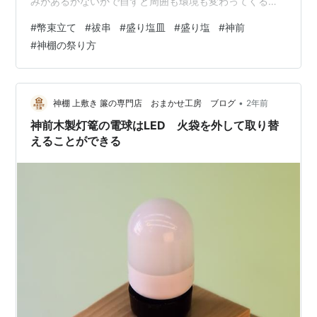
みがあるかないかで自ずと周囲も環境も変わってくるか
ら不思議なんだよな。 自分が変わらなくても周りが変わ
#
幣束立て
#
祓串
#
盛り塩皿
#
盛り塩
#
神前
っていく、、、なんとも表現を具現化するには置かれた
#
神棚の祭り方
環境次第の話になるんだが・・・。 木製品を扱っている
とわかることがあって、大量生産には向かないなってこ
となんだけど、そりゃプラスチック製品の生産現場を見
ると、木製品なんか子供の工作みたな感じを受ける。 ど
•
神棚 上敷き 簾の専門店 おまかせ工房 ブログ
2年前
うして大量生産に不向きかと言えば、素材…
神前木製灯篭の電球はLED 火袋を外して取り替
えることができる