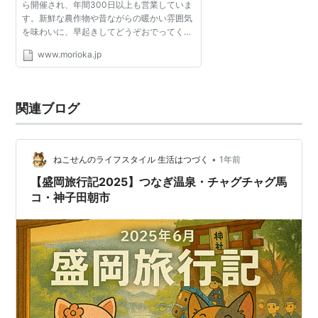
ら開催され、年間300日以上も営業していま
す。新鮮な農作物や昔ながらの暖かい雰囲気
を味わいに、早起きしてどうぞおでってくな
んせ。
www.morioka.jp
関連ブログ
•
ねこせんのライフスタイル 生活はつづく
1年前
【盛岡旅行記2025】つなぎ温泉・チャグチャグ馬
コ・神子田朝市