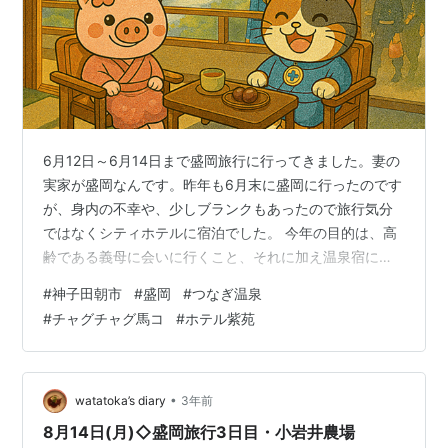
6月12日～6月14日まで盛岡旅行に行ってきました。妻の
実家が盛岡なんです。昨年も6月末に盛岡に行ったのです
が、身内の不幸や、少しブランクもあったので旅行気分
ではなくシティホテルに宿泊でした。 今年の目的は、高
齢である義母に会いに行くこと、それに加え温泉宿にも
泊まろうという計画になりました。 新幹線は、えきねっ
#
神子田朝市
#
盛岡
#
つなぎ温泉
とで30日前に予約して、30％OFF。3時間以上かかる遅
#
チャグチャグ馬コ
#
ホテル紫苑
い新幹線「やまびこ」で片道9,990円です。通常料金だ
と高すぎて困ります。 ホテルは、初日は「つなぎ温
泉」、中日は盛岡駅周辺のシティホテル。14日が土曜日
で、チャグチャグ馬コの祭りがあるので、盛岡駅周辺ホ
•
watatoka’s diary
3年前
テルは少し割高になっていまし…
8月14日(月)◇盛岡旅行3日目・小岩井農場