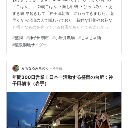
「ごはん」。 ○朝ごはん ・蒸し牡蠣 ・ひっつみ汁 ・あ
ずき餅 早起きして「神子田朝市」に行ってきました。 朝
早くから沢山の人で賑わっており、新鮮な野菜やお花な
ど様々なものを売っているお店がありとても楽しかった
です。牡蠣はすごく大きくてプリップリで、あずき餅は
#
盛岡
#
神子田朝市
#
小岩井農場
#
じゃじゃ麺
つきたての餅を塩気の効いたたっぷりのあんこで包んで
#
龍泉洞地サイダー
いてどちらももう一つ食べたいぐらい美味しかったで
す。 ひっつみ汁は岩手の郷土料理で、水でこねた小麦粉
を薄く伸ばしたものが入っていて、根菜がたくさん入っ
た汁がとても美味しかったです。 ○デザート ・龍泉洞地
•
みちなるみちのく
4年前
サイダー 前日にお土産として…
年間300日営業！日本一活動する盛岡の台所：神
子田朝市（岩手）