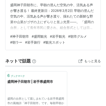
盛岡神子田朝市に、早朝の澄んだ空気の中、活気ある声
が響き渡る！ 最終更新日：2026年3月2日 早朝の澄んだ
空気の中、活気ある声が響き渡り、採れたての新鮮な野
菜や山菜がゴザの上にずらりと並ぶ光景――。 「盛岡の
台所」として長年市民に愛され、組合形式としては日本
最大規模を誇るのが、今回ご紹介する**「盛岡 神子田
#
神子田朝市
#
盛岡観光
#
岩手観光
#
朝市グルメ
（みこだ）朝市」**です。 神子田朝市は、単なる買い物
#
朝ラー
#
岩手旅行
#
観光スポット
スポットではありません。それは、盛岡の歴史と人情が
息づく、**特別な「食のテーマパーク」**です。しか
し、「早朝すぎて行き方がわからない」「何時頃行けば
ネットで話題
もっと見る
いいの？」「朝食に何が食べられる？」といった疑問や
不安をお持ちの方も多いのではない…
6
ブックマーク
盛岡神子田朝市 | 岩手県盛岡市
盛岡の台所として親しまれている岩手県盛岡
市の風物詩「神子田朝市」です。毎朝早朝か