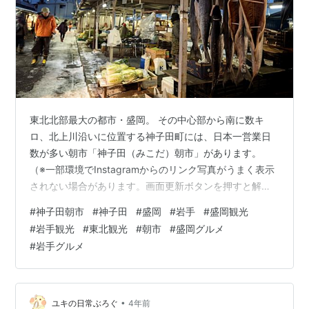
東北北部最大の都市・盛岡。 その中心部から南に数キ
ロ、北上川沿いに位置する神子田町には、日本一営業日
数が多い朝市「神子田（みこだ）朝市」があります。
（※一部環境でInstagramからのリンク写真がうまく表示
されない場合があります。画面更新ボタンを押すと解決
することが多いです。） 朝4時から始まる神子田朝市に
#
神子田朝市
#
神子田
#
盛岡
#
岩手
#
盛岡観光
は、県内外から人が集まる。 その営業日数は実に年間約
#
岩手観光
#
東北観光
#
朝市
#
盛岡グルメ
310日。 300日以上という営業日数は全国を探しても他
#
岩手グルメ
になく、日本で一番活動している朝市と言えます。 毎週
月曜日だけがお休みで、しかも5月～12月の期間は月曜日
でも祝日であれば営業。 組合形式の朝市としては規模も
日本最大級で、野菜や果…
•
ユキの日常ぶろぐ
4年前