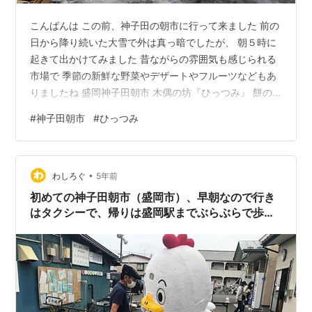
こんばんは この前、神子田の朝市に行って来ました 前の
日から降り続いた大雪で外は真っ暗でしたが、 朝５時に
起きて出かけてみました 昔ながらの雰囲気も感じられる
市場で 季節の新鮮な野菜やデザートやフルーツなどもあ
りましたね 盛岡神子田朝市 木偶の坊『ひっつみ』 餅の
浅沼『おしるこ』 風'sキッチン『サンドイッチ』 盛岡神
#
神子田朝市
#
ひっつみ
子田朝市 木偶の坊『ひっつみ』 tabelog.com 楽しみにし
ていた名物と噂の「ひっつみ」‼ まずは朝ご飯 長くて大
きいひっつみは初めて‼ ゴボウニンジンシイタケ油揚げ
•
入り 美味しかった😋 気温はたぶん氷点下でしたが 身体
わしろぐ
5年前
が温まりました 一般的にはすいとん 岩手ではひっつみ
初めての神子田朝市（盛岡市）、早朝なので行き
と…
はタクシーで、帰りは盛岡駅までぶらぶらで歩い
たよ。