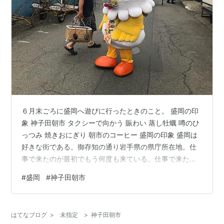
６月末ごろに盛岡へ遊びに行ったときのこと。 盛岡の印
象 神子田朝市 タクシーで向かう 賑わい 蒸し牡蠣 噂のひ
っつみ 焼きおにぎり 朝市のコーヒー 盛岡の印象 盛岡は
好きな街である。御存知の通り岩手県の県庁所在地。仕
事で来たのが最初でもう何度も来ている。仕事で来たつ
いでだったり、プライベートで足を運んでは街を歩いた
#
盛岡
#
神子田朝市
が、川が多くてその川に沿って緑の深い街並みがある。
城跡の周囲の街並みにも風情があるし、町家の並ぶエリ
アも古風で素敵だ。来るたびに好きになっていく街だ
はてなブログ
>
未指定
>
神子田朝市
が、行きたいと思っていてまだ行けずにいたところがあ